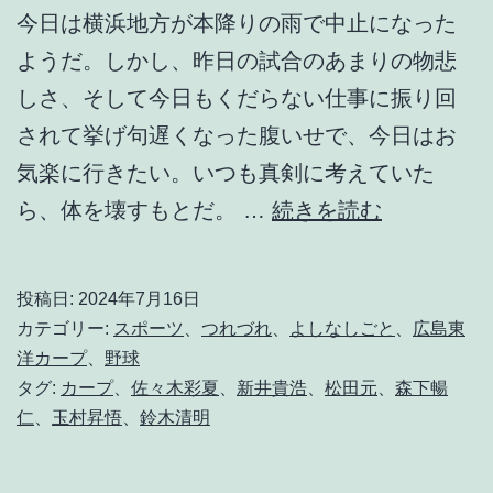
今日は横浜地方が本降りの雨で中止になった
ようだ。しかし、昨日の試合のあまりの物悲
しさ、そして今日もくだらない仕事に振り回
されて挙げ句遅くなった腹いせで、今日はお
気楽に行きたい。いつも真剣に考えていた
野
ら、体を壊すもとだ。 …
続きを読む
球
チ
投稿日:
2024年7月16日
ー
カテゴリー:
スポーツ
、
つれづれ
、
よしなしごと
、
広島東
ム
洋カープ
、
野球
タグ:
カープ
、
佐々木彩夏
、
新井貴浩
、
松田元
、
森下暢
は
仁
、
玉村昇悟
、
鈴木清明
補
強