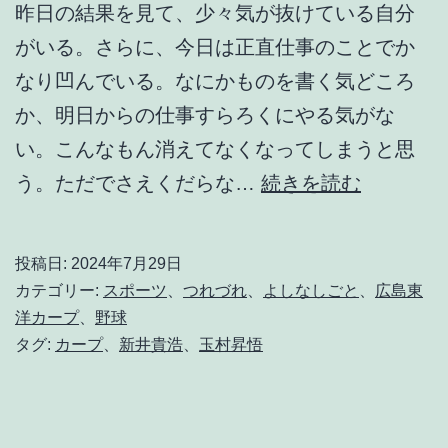
昨日の結果を見て、少々気が抜けている自分
がいる。さらに、今日は正直仕事のことでか
なり凹んでいる。なにかものを書く気どころ
か、明日からの仕事すらろくにやる気がな
い。こんなもん消えてなくなってしまうと思
だ
う。ただでさえくだらな…
続きを読む
っ
て
投稿日:
2024年7月29日
、
カテゴリー:
スポーツ
、
つれづれ
、
よしなしごと
、
広島東
お
洋カープ
、
野球
タグ:
カープ
、
新井貴浩
、
玉村昇悟
給
料
が