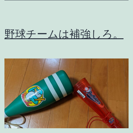
出
る
の
野球チームは補強しろ。
、
そ
れ
が
プ
ロ
で
し
ょ
？