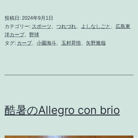
秋
の
投稿日:
2024年9月1日
T
カテゴリー:
スポーツ
、
つれづれ
、
よしなしごと
、
広島東
r
洋カープ
、
野球
タグ:
カープ
、
小園海斗
、
玉村昇悟
、
矢野雅哉
e
m
o
l
o
酷暑のAllegro con brio