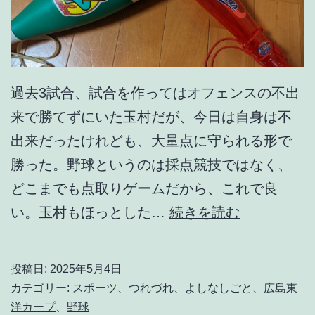
過去3試合、試合を作ってはオフェンスの不出
来で勝てずにいた玉村だが、今日は自身は不
出来だったけれども、大量点に守られる形で
勝った。野球というのは採点競技ではなく、
どこまでも点取りゲームだから、これで良
玉
い。玉村もほっとした…
続きを読む
村
に
投稿日:
2025年5月4日
と
カテゴリー:
スポーツ
、
つれづれ
、
よしなしごと
、
広島東
っ
洋カープ
、
野球