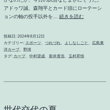
アドゥワ誠、森翔平とカード頭にローテーシ
家
ョンの軸の投手以外を…
続きを読む
貧
し
投稿日:
2024年8月12日
か
カテゴリー:
スポーツ
、
つれづれ
、
よしなしごと
、
広島東
ら
洋カープ
、
野球
タグ:
カープ
、
中村奨成
、
新井貴浩
、
玉村昇悟
ざ
る
か
ら
こ
そ
世代交代の夏。
孝