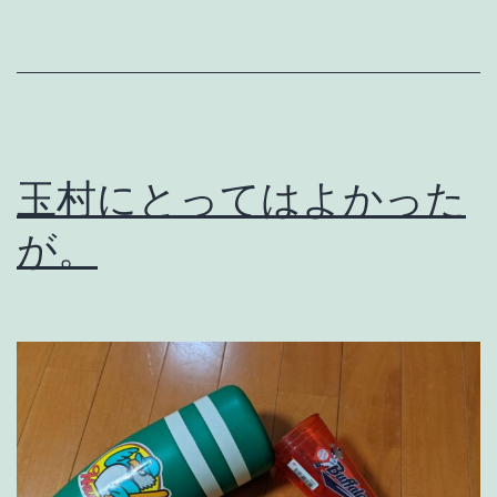
勝
て
る
わ
け
玉村にとってはよかった
な
が。
し