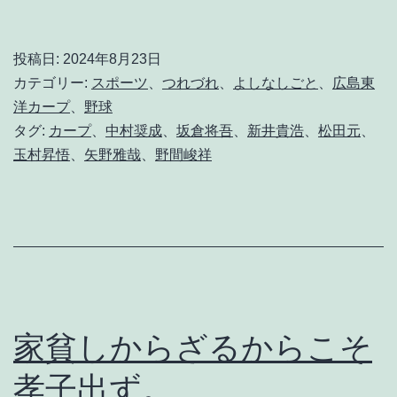
暑
の
投稿日:
2024年8月23日
A
カテゴリー:
スポーツ
、
つれづれ
、
よしなしごと
、
広島東
l
洋カープ
、
野球
タグ:
カープ
、
中村奨成
、
坂倉将吾
、
新井貴浩
、
松田元
、
l
玉村昇悟
、
矢野雅哉
、
野間峻祥
e
g
r
o
c
o
家貧しからざるからこそ
n
孝子出ず。
b