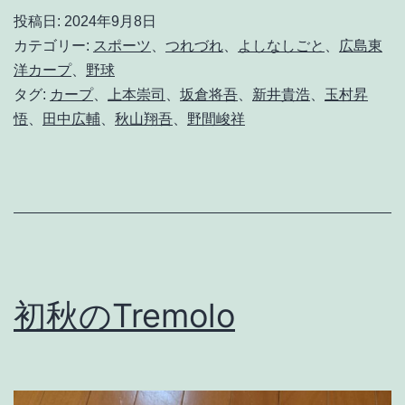
の
投稿日:
2024年9月8日
空
カテゴリー:
スポーツ
、
つれづれ
、
よしなしごと
、
広島東
舞
洋カープ
、
野球
タグ:
カープ
、
上本崇司
、
坂倉将吾
、
新井貴浩
、
玉村昇
う
悟
、
田中広輔
、
秋山翔吾
、
野間峻祥
シ
ラ
ケ
ド
リ
初秋のTremolo