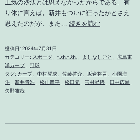
正気の沙汰とは思えなかったからである。有
り体に言えば。新井もついに狂ったかとさえ
世
思えたのだが、まあ…
続きを読む
代
交
投稿日:
2024年7月31日
代
カテゴリー:
スポーツ
、
つれづれ
、
よしなしごと
、
広島東
の
洋カープ
、
野球
タグ:
カープ
、
中村奨成
、
佐藤啓介
、
坂倉将吾
、
小園海
夏
斗
、
新井貴浩
、
松山竜平
、
松田元
、
玉村昇悟
、
田中広輔
、
。
矢野雅哉