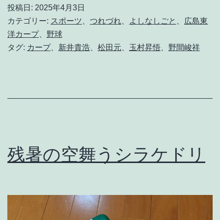
恥
投稿日:
2025年4月3日
晒
カテゴリー:
スポーツ
、
つれづれ
、
よしなしごと
、
広島東
し
洋カープ
、
野球
タグ:
カープ
、
新井貴浩
、
松田元
、
玉村昇悟
、
野間峻祥
、
そ
れ
で
も
プ
残暑の空舞うシラケドリ
ロ
か
。