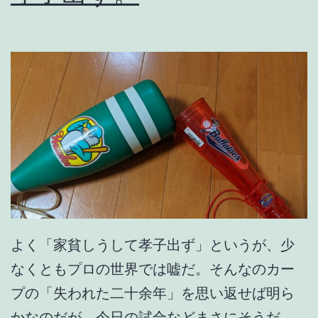
r
i
o
よく「家貧しうして孝子出ず」というが、少
なくともプロの世界では嘘だ。そんなのカー
プの「失われた二十余年」を思い返せば明ら
かなのだが、今日の試合などまさにそうだ。