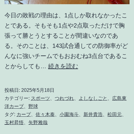
今日の敗戦の理由は、1点しか取れなかったこ
とである。そもそも1点や2点取っただけで胸
張って勝とうとすることが間違いなのであ
る。そのことは、143試合通しての防御率がど
んなに強いチームでもおおむね3点台であるこ
点
とからしても…
続きを読む
を
取
投稿日:
2025年5月18日
ら
カテゴリー:
スポーツ
、
つれづれ
、
よしなしごと
、
広島東
ず
洋カープ
、
野球
タグ:
カープ
、
佐々木泰
、
小園海斗
、
新井貴浩
、
松田元
、
し
玉村昇悟
、
矢野雅哉
て