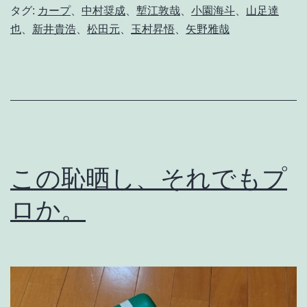
タグ:
カープ
、
中村奨成
、
塹江敦哉
、
小園海斗
、
山足達
て
也
、
新井貴浩
、
松田元
、
玉村昇悟
、
矢野雅哉
は
よ
か
っ
た
が
この恥晒し、それでもプ
。
ロか。