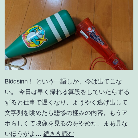
Blödsinn！ という一語しか、今は出てこな
い。 今日は早く帰れる算段をしていたらずる
ずると仕事で遅くなり、ようやく逃げ出して
文字列を眺めたら悲惨の極みの内容。もうア
ホらしくて映像を見るのをやめた。まあ見な
酷
いほうがよ…
続きを読む