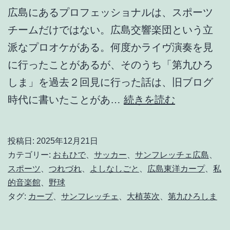
広島にあるプロフェッショナルは、スポーツ
チームだけではない。広島交響楽団という立
派なプロオケがある。何度かライヴ演奏を見
に行ったことがあるが、そのうち「第九ひろ
しま」を過去２回見に行った話は、旧ブログ
ラ
時代に書いたことがあ…
続きを読む
イ
ヴ
投稿日:
2025年12月21日
の
カテゴリー:
おもひで
、
サッカー
、
サンフレッチェ広島
、
魔
スポーツ
、
つれづれ
、
よしなしごと
、
広島東洋カープ
、
私
的音楽館
、
野球
力
タグ:
カープ
、
サンフレッチェ
、
大植英次
、
第九ひろしま
、
の