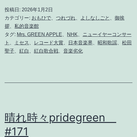
年
投稿日:
2026年1月2日
始
カテゴリー:
おもひで
、
つれづれ
、
よしなしごと
、
御挨
の
拶
、
私的音楽館
タグ:
Mrs. GREEN APPLE
、
NHK
、
ニューイヤーコンサー
ど
ト
、
ミセス
、
レコード大賞
、
日本音楽界
、
昭和歌謡
、
松田
ー
聖子
、
紅白
、
紅白歌合戦
、
音楽劣化
で
も
い
ー
話
2
晴れ時々pridegreen
0
#171
2