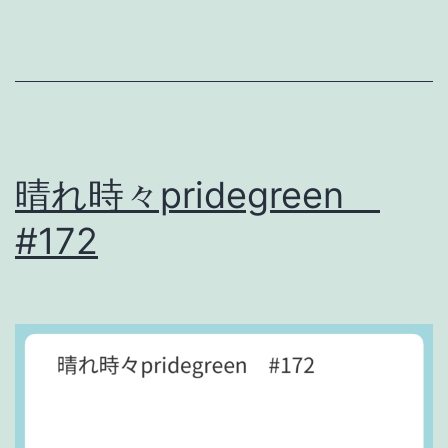
流
行
る
な
ら
。
晴れ時々pridegreen
#172