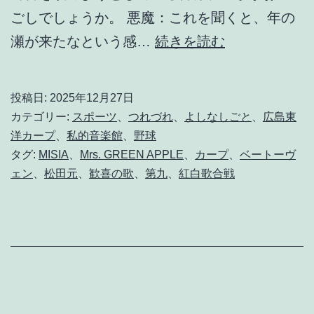
ごしでしょうか。 悪魔：これを聞くと、年の
晴
瀬が来たなという感…
続きを読む
れ
時
投稿日:
2025年12月27日
々
カテゴリー:
スポーツ
、
つれづれ
、
よしなしごと
、
広島東
p
洋カープ
、
私的音楽館
、
野球
タグ:
MISIA
、
Mrs. GREEN APPLE
、
カープ
、
ベートーヴ
r
ェン
、
松田元
、
歓喜の歌
、
第九
、
紅白歌合戦
i
d
e
g
r
e