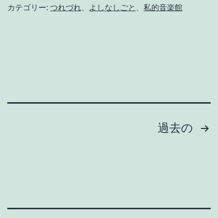
る
カテゴリー:
つれづれ
、
よしなしごと
、
私的音楽館
創
造
は
、
模
倣
か
投
過去の
ら
稿
始
の
ま
る
ペ
。