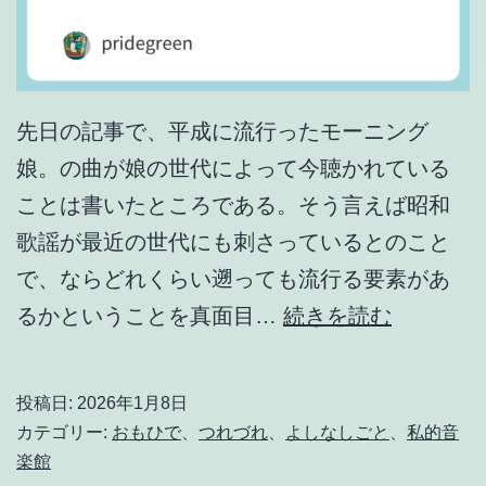
先日の記事で、平成に流行ったモーニング
娘。の曲が娘の世代によって今聴かれている
ことは書いたところである。そう言えば昭和
歌謡が最近の世代にも刺さっているとのこと
で、ならどれくらい遡っても流行る要素があ
一
るかということを真面目…
続きを読む
周
回
投稿日:
2026年1月8日
っ
カテゴリー:
おもひで
、
つれづれ
、
よしなしごと
、
私的音
て
楽館