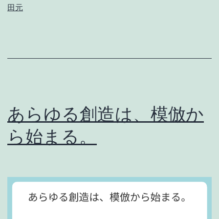
田元
」
を
理
解
で
き
あらゆる創造は、模倣か
な
ら始まる。
き
ゃ
。