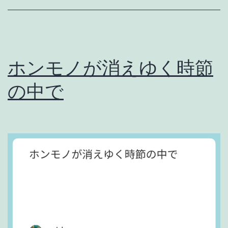
ノ
。
ホンモノが消えゆく時節
の中で