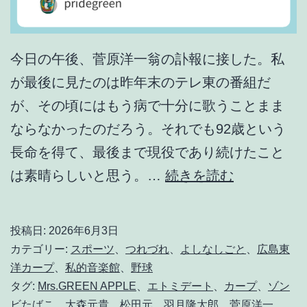
今日の午後、菅原洋一翁の訃報に接した。私
が最後に見たのは昨年末のテレ東の番組だ
が、その頃にはもう病で十分に歌うことまま
ならなかったのだろう。それでも92歳という
長命を得て、最後まで現役であり続けたこと
ホ
は素晴らしいと思う。…
続きを読む
ン
モ
投稿日:
2026年6月3日
ノ
カテゴリー:
スポーツ
、
つれづれ
、
よしなしごと
、
広島東
が
洋カープ
、
私的音楽館
、
野球
タグ:
Mrs.GREEN APPLE
、
エトミデート
、
カープ
、
ゾン
消
ビたばこ
、
大森元貴
、
松田元
、
羽月隆太郎
、
菅原洋一