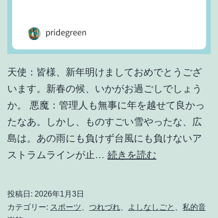
天使：皆様、新年明けましておめでとうござ
います。新春の候、いかがお過ごしでしょう
か。 悪魔：管理人も無事に年を越せて良かっ
たなあ。しかし、ものすごい雪やったな、広
島は。あの雨にも負けず台風にも負けないア
晴
ストラムラインが止…
続きを読む
れ
時
投稿日:
2026年1月3日
々
カテゴリー:
スポーツ
、
つれづれ
、
よしなしごと
、
私的音