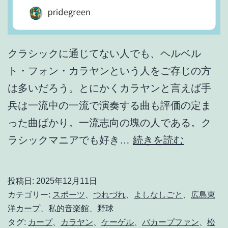
クラシックに通じてない人でも、ヘルベル
ト・フォン・カラヤンという人をご存じの方
は多いだろう。とにかくカラヤンと言えば手
兵は一流中の一流で演奏する曲も評価の定ま
った曲ばかり。一流志向の塊の人である。ク
「
ラシックマニアでも好き…
続きを読む
仕
事
投稿日:
2025年12月11日
の
カテゴリー:
スポーツ
、
つれづれ
、
よしなしごと
、
広島東
違
洋カープ
、
私的音楽館
、
野球
タグ:
カープ
、
カラヤン
、
ケーゲル
、
バカープファン
、
松
い