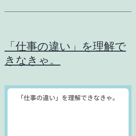
は
ず
な
ん
「仕事の違い」を理解で
だ
きなきゃ。
が
。