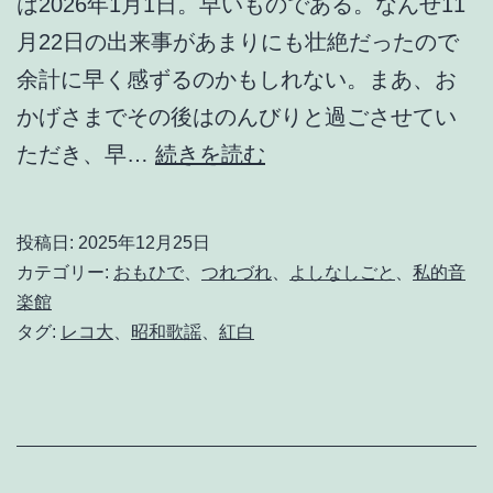
は2026年1月1日。早いものである。なんせ11
月22日の出来事があまりにも壮絶だったので
余計に早く感ずるのかもしれない。まあ、お
かげさまでその後はのんびりと過ごさせてい
午
ただき、早…
続きを読む
後
1
投稿日:
2025年12月25日
1
カテゴリー:
おもひで
、
つれづれ
、
よしなしごと
、
私的音
時
楽館
タグ:
レコ大
、
昭和歌謡
、
紅白
の
モ
ノ
ロ
ー