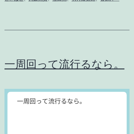
え
ゆ
く
時
節
の
一周回って流行るなら。
中
で