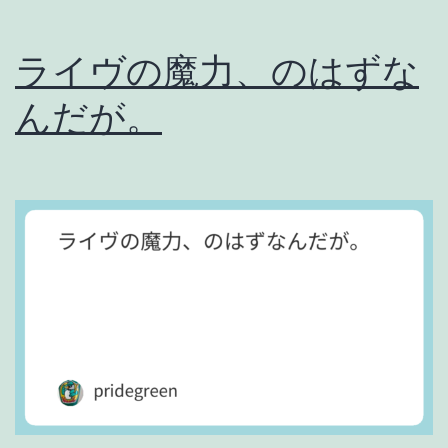
グ
ライヴの魔力、のはずな
そ
んだが。
の
1
5
1