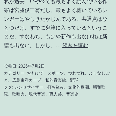
私が過去、いや今でも最もよく読んでいる作
家は宮脇俊三翁だし、最もよく聴いているシ
ンガーはやしきたかじんである。共通点はひ
とつだけ、すでに鬼籍に入っているというこ
とだ。すなわち、もはや新作も出なければ新
古
譜も出ない。しかし、…
続きを読む
い
モ
投稿日:
2026年7月2日
ノ
カテゴリー:
おもひで
、
スポーツ
、
つれづれ
、
よしなしご
と
と
、
広島東洋カープ
、
私的音楽館
、
野球
タグ:
シンセサイザー
、
打ち込み
、
文化的退潮
、
昭和歌
新
謡
、
歌唱力
、
現代音楽
、
職人芸
、
音楽史
し
い
モ