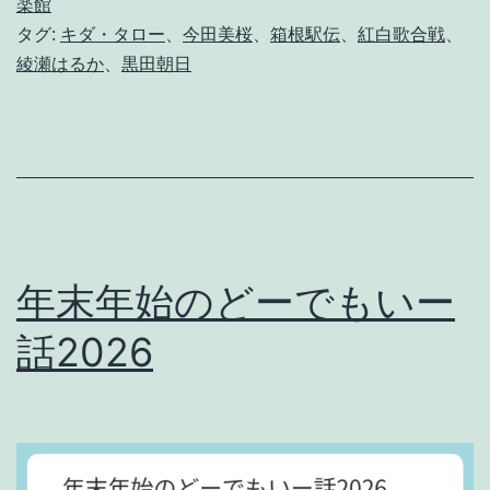
p
楽館
タグ:
キダ・タロー
、
今田美桜
、
箱根駅伝
、
紅白歌合戦
、
r
綾瀬はるか
、
黒田朝日
i
d
e
g
r
e
年末年始のどーでもいー
e
話2026
n
#
1
7