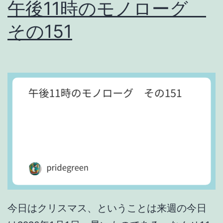
午後11時のモノローグ
e
その151
n
#
1
7
1
今日はクリスマス、ということは来週の今日