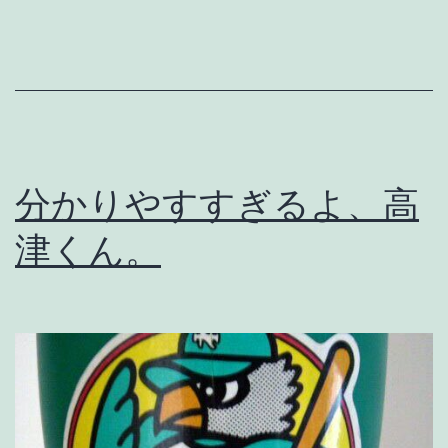
ん
、
潔
く
辞
分かりやすすぎるよ、高
任
し
津くん。
よ
う
。