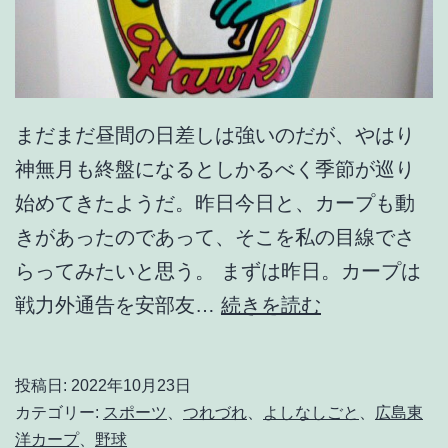
まだまだ昼間の日差しは強いのだが、やはり
神無月も終盤になるとしかるべく季節が巡り
始めてきたようだ。昨日今日と、カープも動
きがあったのであって、そこを私の目線でさ
らってみたいと思う。 まずは昨日。カープは
あ
戦力外通告を安部友…
続きを読む
る
鯉
投稿日:
2022年10月23日
党
カテゴリー:
スポーツ
、
つれづれ
、
よしなしごと
、
広島東
の
洋カープ
、
野球