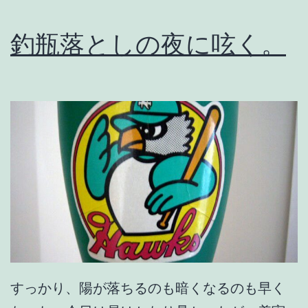
t
釣瓶落としの夜に呟く。
u
r
e
に
す
ぎ
な
い
。
すっかり、陽が落ちるのも暗くなるのも早く