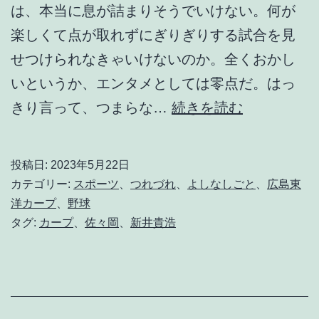
は、本当に息が詰まりそうでいけない。何が
楽しくて点が取れずにぎりぎりする試合を見
せつけられなきゃいけないのか。全くおかし
いというか、エンタメとしては零点だ。はっ
楽
きり言って、つまらな…
続きを読む
し
い
投稿日:
2023年5月22日
野
カテゴリー:
スポーツ
、
つれづれ
、
よしなしごと
、
広島東
球
洋カープ
、
野球
タグ:
カープ
、
佐々岡
、
新井貴浩
を
や
ろ
う