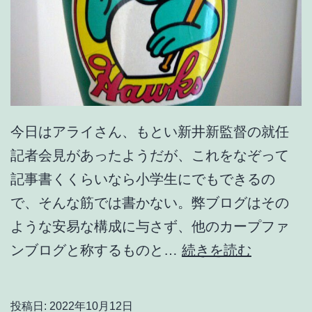
に
朝
夕
冷
え
今日はアライさん、もとい新井新監督の就任
込
記者会見があったようだが、これをなぞって
み
記事書くくらいなら小学生にでもできるの
始
で、そんな筋では書かない。弊ブログはその
め
ような安易な構成に与さず、他のカープファ
た
新
ンブログと称するものと…
続きを読む
秋
井
の
新
日
投稿日:
2022年10月12日