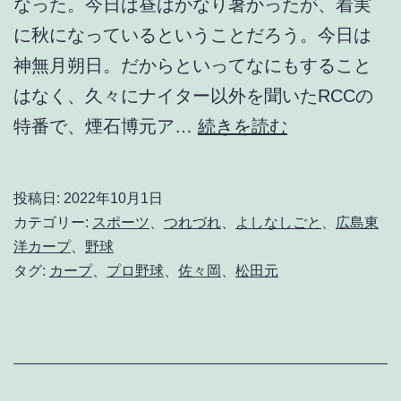
なった。今日は昼はかなり暑かったが、着実
に秋になっているということだろう。今日は
神無月朔日。だからといってなにもすること
はなく、久々にナイター以外を聞いたRCCの
釣
特番で、煙石博元ア…
続きを読む
瓶
落
投稿日:
2022年10月1日
と
カテゴリー:
スポーツ
、
つれづれ
、
よしなしごと
、
広島東
し
洋カープ
、
野球
タグ:
カープ
、
プロ野球
、
佐々岡
、
松田元
の
夜
に
呟
く