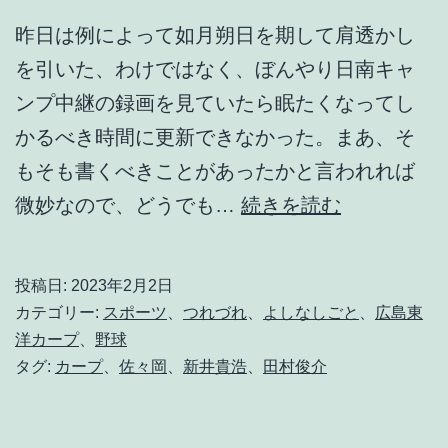
昨日は例によって如月朔日を期して肩透かし
を引いた、わけではなく、ぼんやり日南キャ
ンプ中継の録画を見ていたら眠たくなってし
かるべき時間に更新できなかった。まあ、そ
もそも書くべきことがあったかと言われれば
午
微妙なので、どうでも…
続きを読む
後
1
投稿日:
2023年2月2日
1
カテゴリー:
スポーツ
、
つれづれ
、
よしなしごと
、
広島東
時
洋カープ
、
野球
タグ:
カープ
、
佐々岡
、
新井貴浩
、
田村俊介
の
モ
ノ