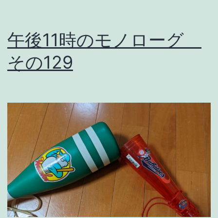
じ
ゃ
午後11時のモノローグ
な
い
その129
か
。