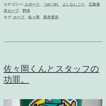
監
に
カテゴリー:
スポーツ
、
つれづれ
、
よしなしごと
、
広島東
督
。
洋カープ
、
野球
タグ:
カープ
、
佐々岡
、
新井貴浩
の
な
す
べ
き
こ
佐々岡くんとスタッフの
と
。
功罪。