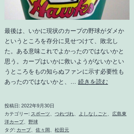
最後は、いかに現状のカープの野球がダメか
というところを存分に見せつけて、敗北し
た。ある意味これでよかったのではないかと
思う。カープはいかに救いようがないかとい
うところをもの知らぬファンに示す必要性も
さ
あったのではないかと、…
続きを読む
あ
佐
投稿日:
2022年9月30日
々
カテゴリー:
スポーツ
、
つれづれ
、
よしなしごと
、
広島東
岡
洋カープ
、
野球
タグ:
カープ
、
佐々岡
、
松田元
く