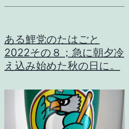
ロ
ー
グ
ある鯉党のたはごと
そ
2022その８；急に朝夕冷
の
え込み始めた秋の日に。
1
2
9