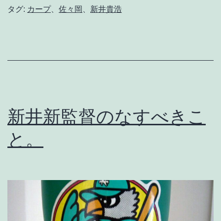
タグ:
カープ
、
佐々岡
、
新井貴浩
た
は
ご
と
2
0
新井新監督のなすべきこ
2
2
と。
そ
の
８
；
急