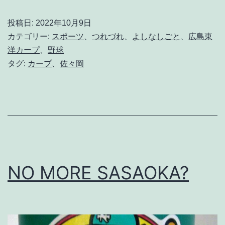
岡
投稿日:
2022年10月9日
く
カテゴリー:
スポーツ
、
つれづれ
、
よしなしごと
、
広島東
ん
洋カープ
、
野球
タグ:
カープ
、
佐々岡
と
ス
タ
ッ
フ
の
NO MORE SASAOKA?
功
罪
。