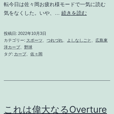
転今日は佐々岡お疲れ様モードで一気に読む
N
気をなくした。いや、…
続きを読む
O
M
投稿日:
2022年10月3日
O
カテゴリー:
スポーツ
、
つれづれ
、
よしなしごと
、
広島東
R
洋カープ
、
野球
タグ:
カープ
、
佐々岡
E
S
A
S
A
O
これは偉大なるOverture
K