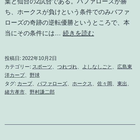
葉と仙台の2試合である。バファローズが勝
ち、ホークスが負けという条件でのみバファ
ローズの奇跡の逆転優勝というところで、本
こ
当にその条件には…
続きを読む
れ
は
投稿日:
2022年10月2日
偉
カテゴリー:
スポーツ
、
つれづれ
、
よしなしごと
、
広島東
大
洋カープ
、
野球
タグ:
カープ
、
バファローズ
、
ホークス
、
佐々岡
、
東出
、
な
緒方孝市
、
野村謙二郎
る
O
v
e
r