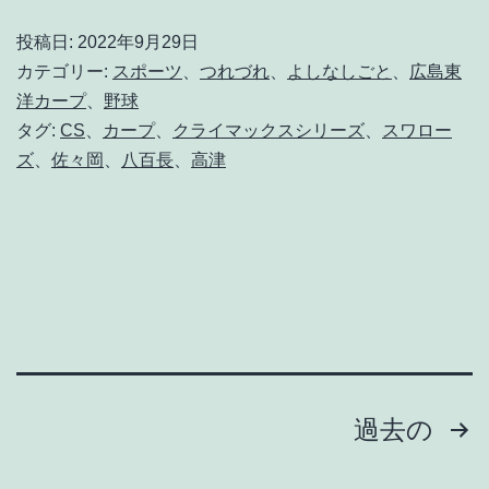
り
投稿日:
2022年9月29日
や
カテゴリー:
スポーツ
、
つれづれ
、
よしなしごと
、
広島東
す
洋カープ
、
野球
タグ:
CS
、
カープ
、
クライマックスシリーズ
、
スワロー
す
ズ
、
佐々岡
、
八百長
、
高津
ぎ
る
よ
、
高
津
く
投
過去の
ん
稿
。