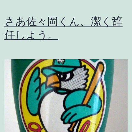
。
さあ佐々岡くん、潔く辞
任しよう。