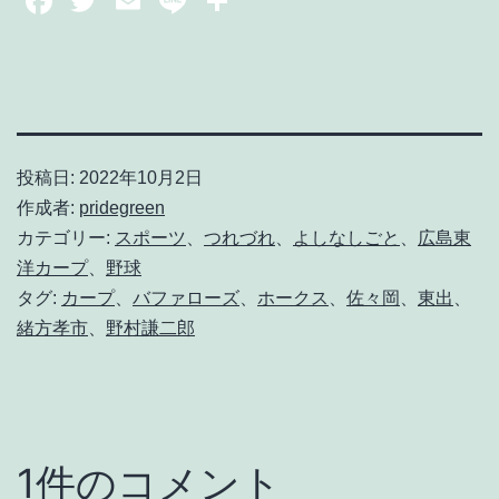
投稿日:
2022年10月2日
作成者:
pridegreen
カテゴリー:
スポーツ
、
つれづれ
、
よしなしごと
、
広島東
洋カープ
、
野球
タグ:
カープ
、
バファローズ
、
ホークス
、
佐々岡
、
東出
、
緒方孝市
、
野村謙二郎
1件のコメント