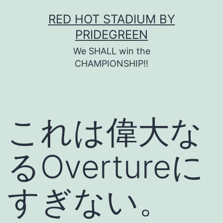
コ
RED HOT STADIUM BY
ン
PRIDEGREEN
テ
We SHALL win the
ン
CHAMPIONSHIP!!
ツ
へ
ス
これは偉大な
キ
ッ
るOvertureに
プ
すぎない。