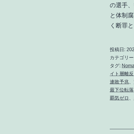
の選手、
と体制腐
く断罪
投稿日:
20
カテゴリー
タグ:
Nom
イト層離反
連敗予兆
、
最下位転落
覇気ゼロ
、