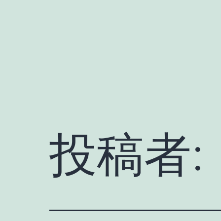
コ
ン
テ
ン
ツ
へ
ス
キ
投稿者:
ッ
プ