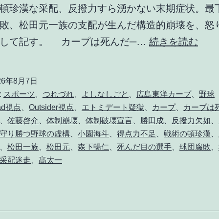
頓珍漢な采配、反撥力すら湧かない末期症状。最
敗、松田元一族の支配が生んだ構造的崩壊を、怒
氷
として記す。 カープは死んだ─…
続きを読む
の
刃
26年8月7日
、
:
スポーツ
、
つれづれ
、
よしなしごと
、
広島東洋カープ
、
野球
燃
ad視点
、
Outsider視点
、
エトミデート疑獄
、
カープ
、
カープは
、
佐藤啓介
、
体制崩壊
、
体制破壊宣言
、
勝田成
、
反撥力欠如
、
ゆ
守り勝つ野球の虚構
、
小園海斗
、
得点力不足
、
戦術の頓珍漢
、
。
、
松田一族
、
松田元
、
森下暢仁
、
死んだ目の選手
、
球団腐敗
、
采配迷走
、
髙太一