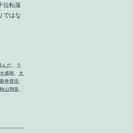
下位転落
りではな
死んだ
、
ラ
大盛穂
、
大
新井貴浩
、
秋山翔吾
、