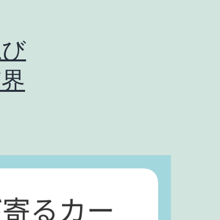
忍び
臨界