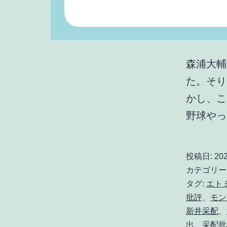
森浦大輔
た。そり
かし、こ
野球や
投稿日:
20
カテゴリー
タグ:
エト
批評
、
モン
新井采配
、
出
、
采配批