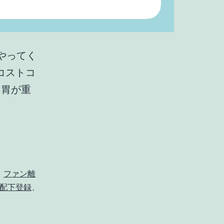
やってく
コストコ
日胃が重
、
ファン離
配下登録
、