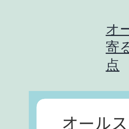
オ
寄
点