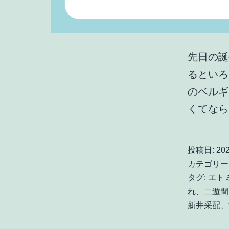
先日の誕
るといろ
のベルギ
くてな
投稿日:
20
カテゴリー
タグ:
エト
れ
、
二遊間
新井采配
、