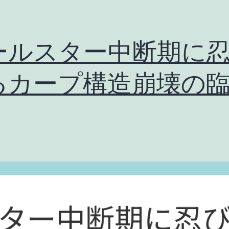
ールスター中断期に
るカープ構造崩壊の