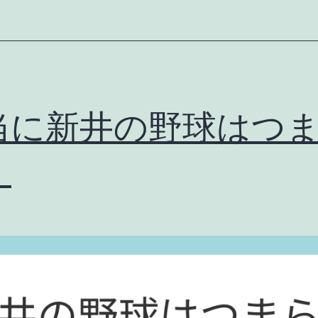
断
期
に
忍
び
当に新井の野球はつ
寄
る
。
カ
ー
プ
構
造
崩
壊