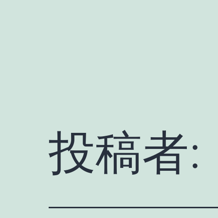
コ
ン
テ
ン
ツ
へ
ス
キ
投稿者:
ッ
プ