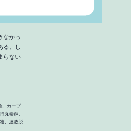
きなかっ
ある。し
まらない
本
当
に
新
井
論
、
カープ
持丸泰輝
、
の
雅
、
連敗脱
野