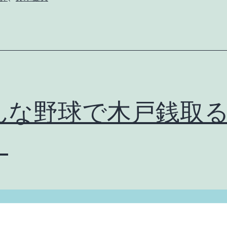
んな野球で木戸銭取
。