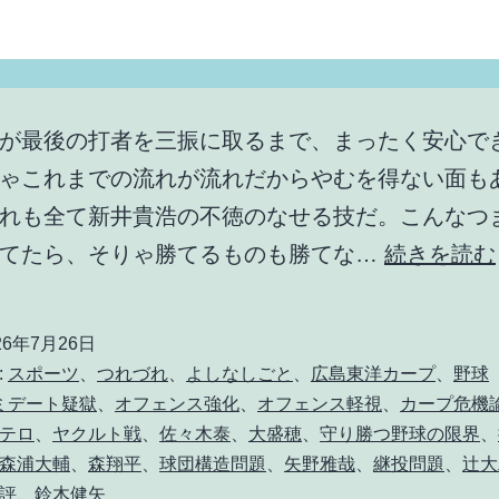
が最後の打者を三振に取るまで、まったく安心で
ゃこれまでの流れが流れだからやむを得ない面も
れも全て新井貴浩の不徳のなせる技だ。こんなつ
ってたら、そりゃ勝てるものも勝てな…
続きを読む
26年7月26日
:
スポーツ
、
つれづれ
、
よしなしごと
、
広島東洋カープ
、
野球
ミデート疑獄
、
オフェンス強化
、
オフェンス軽視
、
カープ危機
テロ
、
ヤクルト戦
、
佐々木泰
、
大盛穂
、
守り勝つ野球の限界
、
森浦大輔
、
森翔平
、
球団構造問題
、
矢野雅哉
、
継投問題
、
辻大
評
、
鈴木健矢