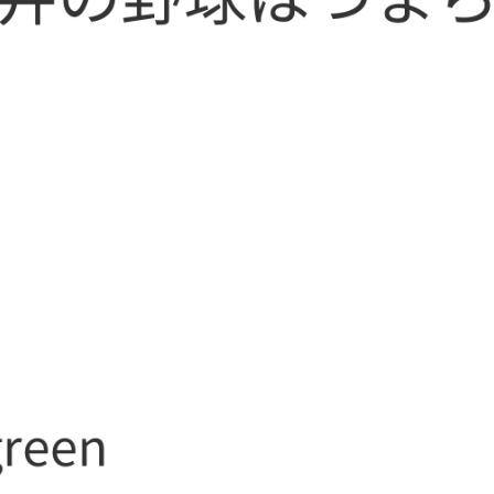
の
臨
界
点