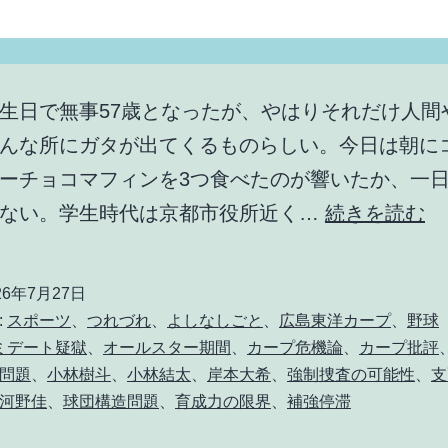
生日で無事57歳となったが、やはりそれだけ人間
んな所にガタが出てくるものらしい。今日は朝に
ーチョコマフィンを3つ食べたのが響いたか、一
オ
らない。学生時代は京都市役所近く…
続きを読む
ー
ル
26年7月27日
ス
:
スポーツ
、
つれづれ
、
よしなしごと
、
広島東洋カープ
、
野球
タ
ミデート疑獄
、
オールスター期間
、
カープ危機論
、
カープ批評
問題
、
小林樹斗
、
小林結太
、
岸本大希
、
強制捜査の可能性
、
支
ー
河野佳
、
球団構造問題
、
育成力の限界
、
補強停滞
中