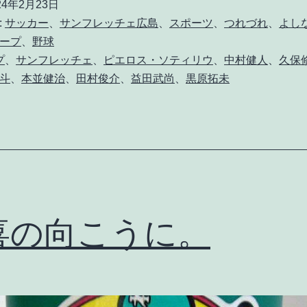
24年2月23日
:
サッカー
、
サンフレッチェ広島
、
スポーツ
、
つれづれ
、
よし
ープ
、
野球
プ
、
サンフレッチェ
、
ピエロス・ソティリウ
、
中村健人
、
久保
斗
、
本並健治
、
田村俊介
、
益田武尚
、
黒原拓未
喜の向こうに。