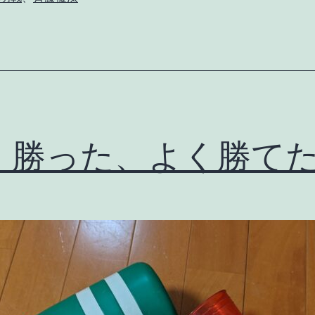
と
い
う
の
は
恐
く勝った、よく勝て
ろ
し
い
も
の
で