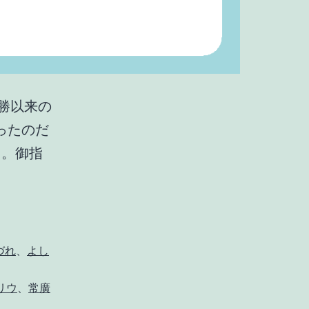
勝以来の
ったのだ
た。御指
づれ
、
よし
リウ
、
常廣