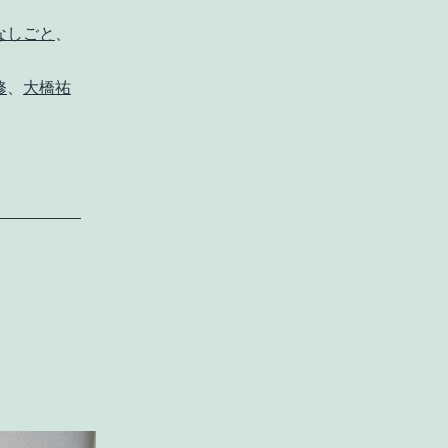
っ
なしごと
、
た
修
、
大橋祐
、
よ
く
勝
て
た
。