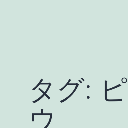
コ
ン
テ
ン
ツ
へ
ス
キ
タグ:
ピ
ッ
プ
ウ