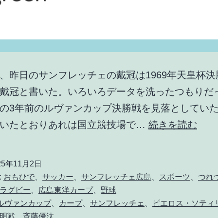
、昨日のサンフレッチェの戴冠は1969年天皇杯決
戴冠と書いた。いろいろデータを洗ったつもりだ
の3年前のルヴァンカップ決勝戦を見落としてい
全
だいたとおりあれは国立競技場で…
続きを読む
く
思
25年11月2日
い
:
おもひで
、
サッカー
、
サンフレッチェ広島
、
スポーツ
、
つれ
込
ラグビー
、
広島東洋カープ
、
野球
Cルヴァンカップ
、
カープ
、
サンフレッチェ
、
ピエロス・ソティ
み
明戦
、
斉藤優汰