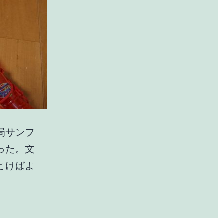
局サンフ
った。文
とけばよ
よ
く
勝