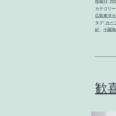
投稿日:
20
カテゴリー
広島東洋カ
タグ:
カー
紀
、
小園海
歓