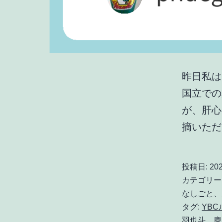
昨日私は
国立での
が、肝心
摘いた
投稿日:
20
カテゴリー
なしごと
、
タグ:
YB
羽也斗
、
慶