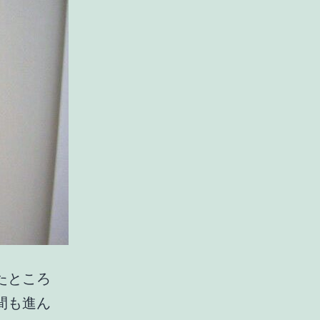
たところ
間も進ん