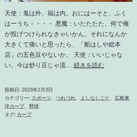
天使：鬼は外、福は内。おにはーそと、ふく
はーうち－・・・ 悪魔：いたたたた、何で俺
が投げつけられなきゃいかん。それになんか
大きくて痛いと思ったら、「船はしや総本
店」の五色豆やないか。 天使：いいじゃな
晴
い。今は炒り豆じゃ流…
続きを読む
れ
時
投稿日:
2023年2月3日
々
カテゴリー:
スポーツ
、
つれづれ
、
よしなしごと
、
広島東
p
洋カープ
、
野球
タグ:
カープ
r
i