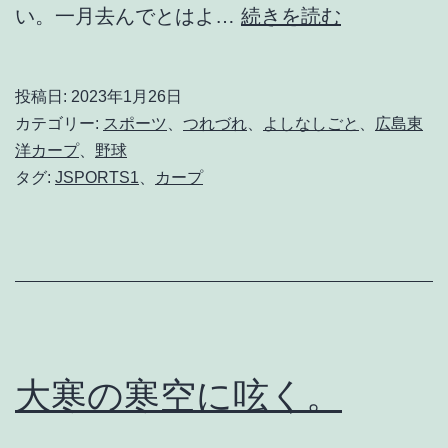
ワ
い。一月去んでとはよ…
続きを読む
ル
ク
投稿日:
2023年1月26日
チ
カテゴリー:
スポーツ
、
つれづれ
、
よしなしごと
、
広島東
の
洋カープ
、
野球
タグ:
JSPORTS1
、
カープ
書
き
は
じ
め
。
大寒の寒空に呟く。