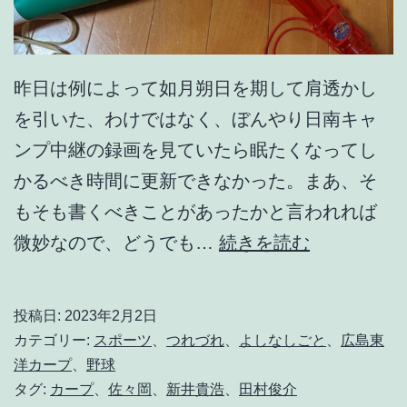
昨日は例によって如月朔日を期して肩透かし
を引いた、わけではなく、ぼんやり日南キャ
ンプ中継の録画を見ていたら眠たくなってし
かるべき時間に更新できなかった。まあ、そ
もそも書くべきことがあったかと言われれば
午
微妙なので、どうでも…
続きを読む
後
1
投稿日:
2023年2月2日
1
カテゴリー:
スポーツ
、
つれづれ
、
よしなしごと
、
広島東
時
洋カープ
、
野球
タグ:
カープ
、
佐々岡
、
新井貴浩
、
田村俊介
の