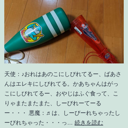
天使：♪おれはあのこにしびれてるー、ばあさ
んはエレキにしびれてる。かあちゃんはがっ
こにしびれてるー、おやじはふぐ食って、こ
りゃまたまたまた、しーびれーてーる
ー・・・ 悪魔：♬は、しーびーれちゃったし
晴
ーびれちゃった・・・っ…
続きを読む