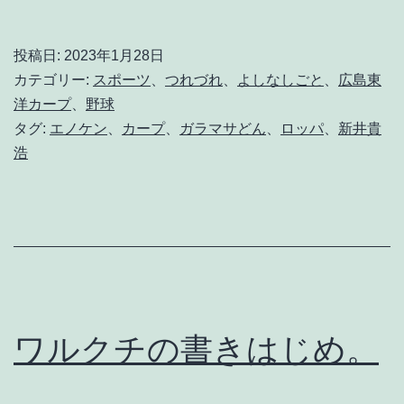
れ
時
投稿日:
2023年1月28日
々
カテゴリー:
スポーツ
、
つれづれ
、
よしなしごと
、
広島東
p
洋カープ
、
野球
タグ:
エノケン
、
カープ
、
ガラマサどん
、
ロッパ
、
新井貴
r
浩
i
d
e
g
r
e
ワルクチの書きはじめ。
e
n