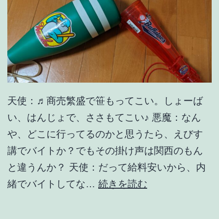
天使：♬商売繁盛で笹もってこい。しょーば
い、はんじょで、ささもてこい♪ 悪魔：なん
や、どこに行ってるのかと思うたら、えびす
講でバイトか？でもその掛け声は関西のもん
と違うんか？ 天使：だって給料安いから、内
晴
緒でバイトしてな…
続きを読む
れ
時