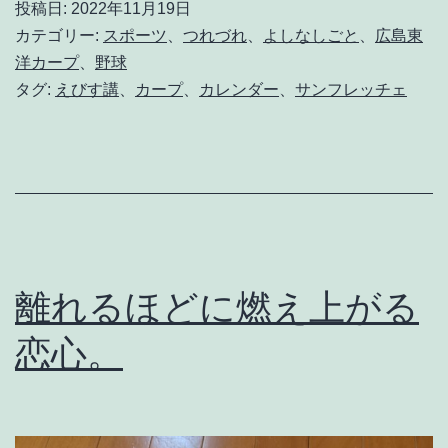
投稿日:
2022年11月19日
々
カテゴリー:
スポーツ
、
つれづれ
、
よしなしごと
、
広島東
p
洋カープ
、
野球
タグ:
えびす講
、
カープ
、
カレンダー
、
サンフレッチェ
r
i
d
e
g
r
離れるほどに燃え上がる
e
e
恋心。
n
#