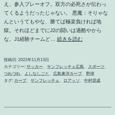
え、参入プレーオフ。双方の必死さが伝わっ
てくるようだったじゃない。 悪魔：そりゃな
んというてもやな、勝てば極楽負ければ地
獄。それほどまでにJ2の闘いは過酷やから
晴
な。J1経験チームど…
続きを読む
れ
時
投稿日:
2022年11月13日
々
カテゴリー:
サッカー
、
サンフレッチェ広島
、
スポーツ
、
p
つれづれ
、
よしなしごと
、
広島東洋カープ
、
野球
タグ:
カープ
、
サンフレッチェ
、
ロアッソ
、
中村奨成
r
i
d
e