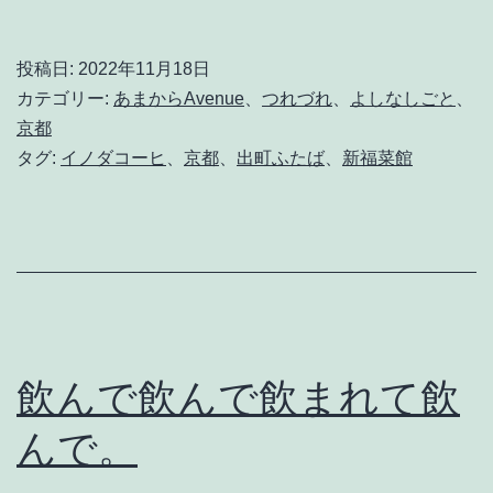
れ
る
投稿日:
2022年11月18日
ほ
カテゴリー:
あまからAvenue
、
つれづれ
、
よしなしごと
、
ど
京都
タグ:
イノダコーヒ
、
京都
、
出町ふたば
、
新福菜館
に
燃
え
上
が
る
飲んで飲んで飲まれて飲
恋
心
んで。
。