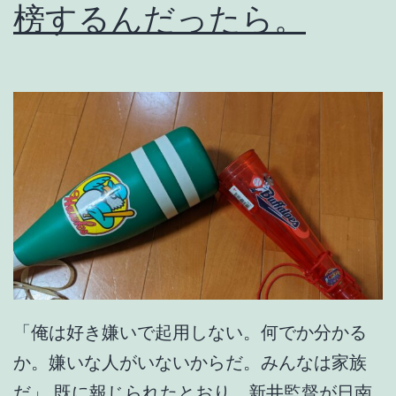
榜するんだったら。
聞
「俺は好き嫌いで起用しない。何でか分かる
か。嫌いな人がいないからだ。みんなは家族
だ」 既に報じられたとおり、新井監督が日南