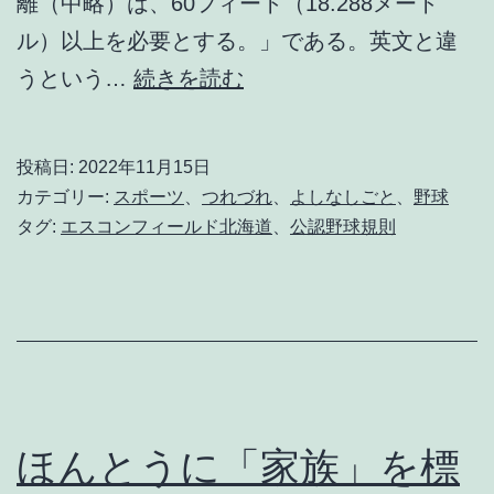
離（中略）は、60フィート（18.288メート
ル）以上を必要とする。」である。英文と違
エ
うという…
続きを読む
ス
コ
投稿日:
2022年11月15日
ン
カテゴリー:
スポーツ
、
つれづれ
、
よしなしごと
、
野球
フ
タグ:
エスコンフィールド北海道
、
公認野球規則
ィ
ー
ル
ド
騒
動
ほんとうに「家族」を標
異