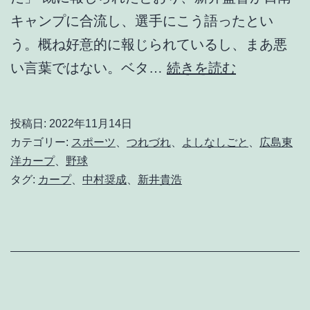
キャンプに合流し、選手にこう語ったとい
う。概ね好意的に報じられているし、まあ悪
ほ
い言葉ではない。ベタ…
続きを読む
ん
と
投稿日:
2022年11月14日
う
カテゴリー:
スポーツ
、
つれづれ
、
よしなしごと
、
広島東
に
洋カープ
、
野球
タグ:
カープ
、
中村奨成
、
新井貴浩
「
家
族
」
を
標