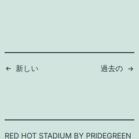
、
寿
司
が
食
べ
投
た
新しい
過去の
い
稿
。
の
ペ
ー
RED HOT STADIUM BY PRIDEGREEN