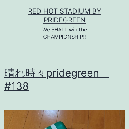
コ
RED HOT STADIUM BY
ン
PRIDEGREEN
テ
We SHALL win the
ン
CHAMPIONSHIP!!
ツ
へ
ス
晴れ時々pridegreen
キ
#138
ッ
プ