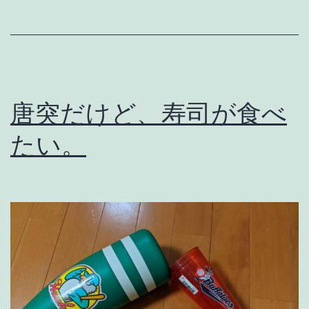
兆
治
さ
ん
。
唐突だけど、寿司が食べ
たい。