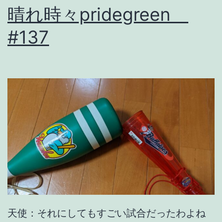
晴れ時々pridegreen
榜
す
#137
る
ん
だ
っ
た
ら
。
天使：それにしてもすごい試合だったわよね