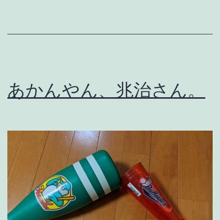
グ
リ
ポ
ー
ト
あかんやん、兆治さん。
；
M
a
t
t
h
e
w