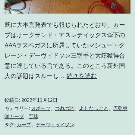
既に大本営発表でも報じられたとおり、カー
プはオークランド・アスレティックス傘下の
AAAラスベガスに所属していたマシュー・グ
レーン・デーヴィドソン三塁手と大筋獲得合
意に達している旨である。このところ新外国
ス
人の話題はスルーし…
続きを読む
カ
ウ
投稿日:
2022年11月12日
テ
カテゴリー:
スポーツ
、
つれづれ
、
よしなしごと
、
広島東
ィ
洋カープ
、
野球
タグ:
カープ
、
デーヴィッドソン
ン