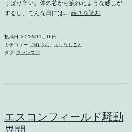
っぱり辛い。体の芯から疲れたような感じが
店
するし、こんな日には…
続きを読む
主
謹
投稿日:
2022年11月16日
白
カテゴリー:
つれづれ
、
よしなしごと
タグ:
フランスア
本
日
休
業
エスコンフィールド騒動
異聞