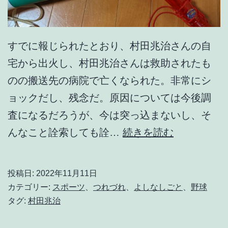
G
l
e
すでに報じられたとおり、村田兆治さんの自
n
宅から出火し、村田兆治さんは救助されたも
D
のの搬送先の病院で亡くなられた。非常にシ
a
ョックだし、残念だ。原因については今後調
v
査になるだろうが、今は突っ込まないし、そ
i
あ
んなこと詮索しても詮…
続きを読む
d
か
s
ん
o
投稿日:
2022年11月11日
や
カテゴリー:
スポーツ
、
つれづれ
、
よしなしごと
、
野球
n
ん
タグ:
村田兆治
、