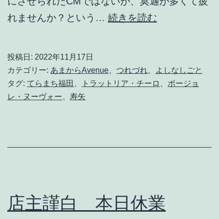
にさせられたCMではないが、莫迦が多くて疲
飲
れませんか？という…
続きを読む
ん
で
投稿日:
2022年11月17日
飲
カテゴリー:
あまからAvenue
、
つれづれ
、
よしなしごと
ん
タグ:
てらまち福田
、
トラットリア・チーロ
、
ボージョ
レ・ヌーヴォー
、
寿矢
で
飲
ま
れ
て
飲
店主謹白 本日休業
ん
で