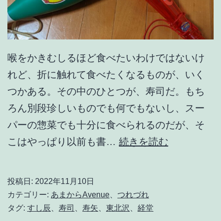
喉をかきむしるほど食べたいわけではないけ
れど、折に触れて食べたくなるものが、いく
つかある。その中のひとつが、寿司だ。もち
ろん別段珍しいものでも何でもないし、スー
パーの惣菜でも十分に食べられるのだが、そ
唐
こはやっぱり以前も書…
続きを読む
突
だ
投稿日:
2022年11月10日
け
カテゴリー:
あまからAvenue
、
つれづれ
ど
タグ:
すし辰
、
寿司
、
寿矢
、
東北沢
、
経堂