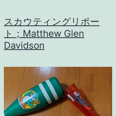
g
r
スカウティングリポー
e
e
ト；Matthew Glen
n
Davidson
#
1
3
7