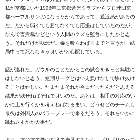
私が京都にいた1993年に京都紫光クラブからプロ球団京
都パープルサンガになったからであって、親近感があるの
だ。だから弱くても勝てなくても応援はしていたのだが、
なんで曺貴裁などという人間のクズを監督にしたかと思
う。それだけが残念だ。毒を喰らわば皿までと言うが、結
局中って死ななきゃ良いがと心配している。
話が逸れた。ガウルのことだからこの試合をきっと無駄に
はしないと思う。短期リーグとはいえ負けなしで駆け抜け
ることは難しい。たまたまそれが今日だったんだと思える
結果が残せればそれで良いのだ。あとは、相手の対応のい
かに上を行くかを考えねばなるまい。どうせどのチームも
最後は外国人のパワープレーで来るだろう。それをいかに
跳ね返すかが大事だ。
まあ、アジアで勝つ程度で満足するなら、ゴリゴリのパワ