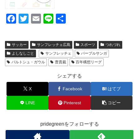
F
T
E
Li
共
a
wi
m
n
有
c
tt
ail
e
サッカー
サンフレッチェ広島
スポーツ
つれづれ
e
er
よしなしごと
サンフレッチェ
パープルサンガ
b
バルトシュ・ガウル
曺貴裁
百年構想リーグ
o
o
シェアする
k
X
Facebook
はてブ
LINE
Pinterest
コピー
pridegreenをフォローする