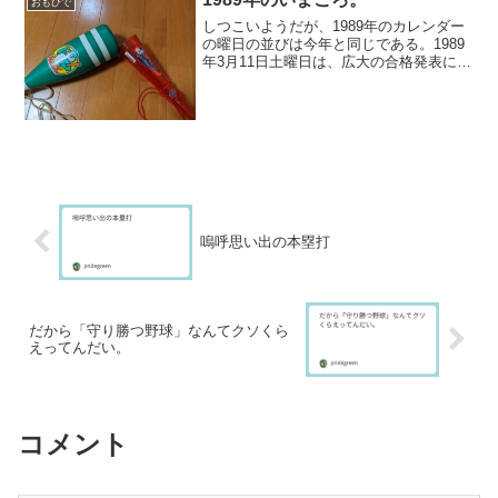
おもひで
しつこいようだが、1989年のカレンダー
の曜日の並びは今年と同じである。1989
年3月11日土曜日は、広大の合格発表に当
たっていて、まあ予定どおり合格通知を
もらい（ただしどの程度の成績だったか
は知らぬ）、それを確認して駿台京都校
の寮から自宅...
嗚呼思い出の本塁打
だから「守り勝つ野球」なんてクソくら
えってんだい。
コメント