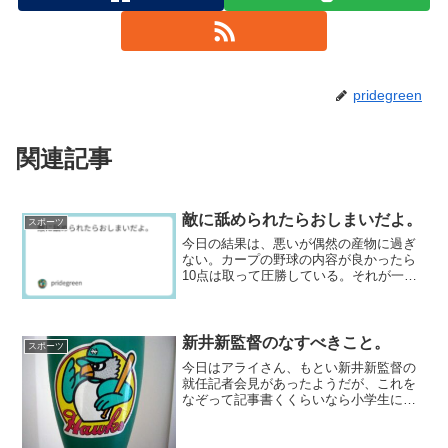
pridegreen
関連記事
敵に舐められたらおしまいだよ。
スポーツ
今日の結果は、悪いが偶然の産物に過ぎ
ない。カープの野球の内容が良かったら
10点は取って圧勝している。それが一つ
間違えばという展開になったのは、やっ
ぱり新井が悪いのだ。加えていうなら、
今日はタイガースに舐めてかかられたか
ら勝てただけだ。6番中...
新井新監督のなすべきこと。
スポーツ
今日はアライさん、もとい新井新監督の
就任記者会見があったようだが、これを
なぞって記事書くくらいなら小学生にで
もできるので、そんな筋では書かない。
弊ブログはそのような安易な構成に与さ
ず、他のカープファンブログと称するも