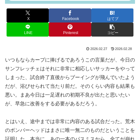
X
Facebook
はてブ
LINE
Pinterest
コピー
2026.02.27
2026.02.28
いつもならカープに捧げるであろうこの言葉だが、今日の
サンフレッチェはそれに非常に相応しいサッカーをやって
しまった、試合終了直後からブーイングが飛んでいたよう
だが、浴びせられて当たり前だ。そのくらい内容も結果も
悪い。まあ今日は一足遅れの初期不良が出たと思いたい
が、早急に改善をする必要があるだろう。
とはいえ、途中までは非常に内容のある試合だった。荒木
のボンバーヘッドはまさに唯一無二のものだということを
証明した。本当に、あの一本のパスミスから、全てが崩れ