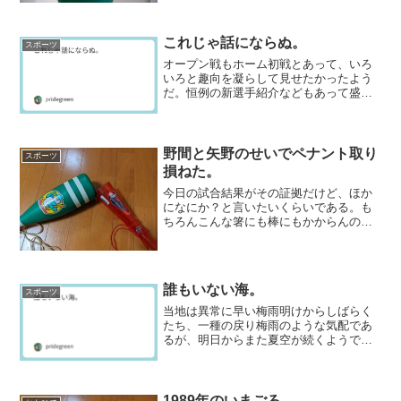
のと差別化を図ろうとする...
これじゃ話にならぬ。
スポーツ
オープン戦もホーム初戦とあって、いろ
いろと趣向を凝らして見せたかったよう
だ。恒例の新選手紹介などもあって盛り
上げよう盛り上げようとしていたが、肝
心のお客さんの入りは薄かった。そりゃ
そうだろう。エトミデート疑惑を組織と
して清算できていないのに...
野間と矢野のせいでペナント取り
スポーツ
損ねた。
今日の試合結果がその証拠だけど、ほか
になにか？と言いたいくらいである。も
ちろんこんな箸にも棒にもかからんのを
最後の大一番で使った新井も悪いが、起
用され続けて不誠実な結果しか出せない
当人も悪い。今日の結果見て自分で格好
悪いと思えなければ、もう...
誰もいない海。
スポーツ
当地は異常に早い梅雨明けからしばらく
たち、一種の戻り梅雨のような気配であ
るが、明日からまた夏空が続くようであ
る。とはいえ、夏至から約ひと月、昼間
はともかく日暮れ頃になると少しずつ秋
の気配を感ずる。まだまだ釣瓶落としと
までは行かないにせよ、闇...
1989年のいまごろ。