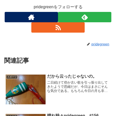
pridegreenをフォローする
pridegreen
関連記事
だから云ったじゃないの。
スポーツ
二日続けて些か古い歌を引っ張り出して
きたようで恐縮だが、今日はまさにそん
な気分である。もちろん今日の月も非常
にきれいで、久しぶりの皆既月食も堪能
させていただいたのだが、今日の流れと
は関係ない。さて、カープがドラフト五
巡目で指名した河野佳投手...
晴れ時々pridegreen #156