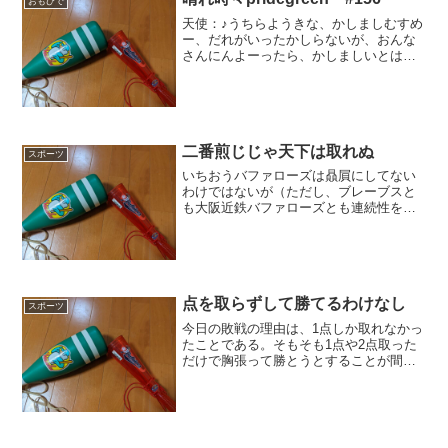
おもひで
天使：♪うちらようきな、かしましむすめ
ー、だれがいったかしらないが、おんな
さんにんよーったら、かしましいとは、
ゆかいだね・・・悪魔：今日は正司歌江
師匠の訃報が走ったとはいえ、また古い
歌よう知ってるな。かしましさんの漫才
をリアルタイムで見てた...
二番煎じじゃ天下は取れぬ
スポーツ
いちおうバファローズは贔屓にしてない
わけではないが（ただし、ブレーブスと
も大阪近鉄バファローズとも連続性を認
めない）、今年の日本シリーズは、正直
なところ生暖かくしか見ていない。今書
いている時点ではその限りではないよう
だが、余りにも投手力優位...
点を取らずして勝てるわけなし
スポーツ
今日の敗戦の理由は、1点しか取れなかっ
たことである。そもそも1点や2点取った
だけで胸張って勝とうとすることが間違
いなのである。そのことは、143試合通し
ての防御率がどんなに強いチームでもお
おむね3点台であることからしても、当然
のことなのだ。...