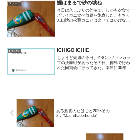
鯉はまるで砂の城ね
スポーツ
今日は久しぶりの外泊で、しかも夕食で
ズワイガニ食べ放題を飽食した。もちろ
ん山陰の松葉ガニとは比べてはいけない
だろうが、まあ贅沢は言えない。それな
りに身の入ったしっかりとしたカニだっ
た。こういう日には、余計なことを考え
て気分を悪くしたくない。...
ICHIGO ICHIE
おもひで
ちょうど先週の今日、YBCルヴァンカッ
プの決勝戦があったその日、徳島で行わ
れた同期会に行ってきた。本当に30年ぶ
りや20年ぶりの再開があって、月並みな
表現だが懐かしかった、次は我がホーム
グラウンドの広島で開催することも決ま
り、どうしようかと...
ある鯉党のたはごと2025その
2；”Machthaberhunde”