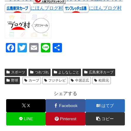
にほんブログ村
にほんブログ村
F
T
E
Li
共
a
wi
m
n
有
c
tt
ail
e
スポーツ
つれづれ
よしなしごと
広島東洋カープ
e
er
野球
カープ
フジテレビ
中居正広
松田元
b
o
シェアする
o
X
Facebook
はてブ
k
LINE
Pinterest
コピー