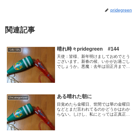
pridegreen
関連記事
晴れ時々pridegreen #144
つれづれ
天使：皆様、新年明けましておめでとう
ございます。新春の候、いかがお過ごし
でしょうか。悪魔：去年は旧正月まで出
番がなかったかと思えば、今年は三が日
か。なんやら今年はこき使われることの
暗示かもしれんな。天使：ほんと、時間
外手当もらわないとやって...
ある晴れた朝に
Uncategorized
目覚めたら金曜日、世間では華の金曜日
などとまだ言われてるのかどうかはわか
らない。しけし、私にとっては正真正銘
の"Black Friday"であって、上る朝日も憂
鬱な1日のはじまりの鐘にすぎない。なん
とも気が重い。私の乗る電車は当地でも
ラッシ...