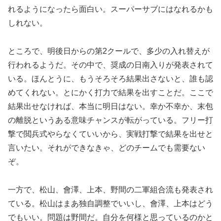
れるようになったら面白い。スーパーサブにはなれるかも
しれない。
ところで、明後日からの第2クールで、多少の入れ替えが
行われるようだ。その中で、奨成の日南入りが発表されて
いる。ほんとうに、もうそろそろ結果出さないと、誰も認
めてくれない。とにかく打力で結果を出すことだ。ここで
結果出せなければ、本当に明日はない。幸か不幸か、末包
の離脱というある意味チャンスが転がっている。フリー打
撃で閲兵式やらなくていいから、実戦打撃で結果を出せと
言いたい。それができなきゃ、どのチームでも需要ない
ぞ。
一方で、松山、會澤、上本、野間の二軍組合流も発表され
ている。松山はまあ独自調整でいいし、會澤、上本はどう
でもいい。問題は野間だ。自分を何様と思っているのかと