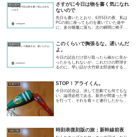
さすがに今日は物を書く気になれ
サッカー
ないので
先日も書いたとおり、6月5日の夜、私は
PCの前に座ってものを書いていた途中
に、多分睡魔に落ち、次の瞬間に椅子か
ら崩れ落ちた、らしい。らしいとしか言
えないのは、その間まったく記憶がない
から。家人に起こされて布団に誘導さ
このくらいで胸張るな。遅いんだ
スポーツ
れ、そのまま寝たらしいの...
よ。
今日の試合だけ切り取ったら確かに良か
ったかもしれないが、これだけの野球す
るのに、早い話が大竹耕太郎攻略するの
に何年かかってんねんという話である。
足掛け3年やりたい放題やられて、今日ひ
とつ勝ったくらいで大喜びされたら、見
STOP！アライくん。
スポーツ
ている方もシラケる。二...
今日の試合は、決して悲劇でも何でもな
い。論理必然である。新井が間違った手
を打って、それを着々と遂行したからこ
うなっただけだ。いや、新井の下等霊長
類並みの頭脳ではそれが理解できないの
だ。だからこんな最大級のやらかしをし
てしまう。新井の足りない...
時刻表復刻版の旅；新幹線前夜
つれづれ