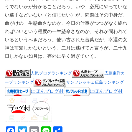
うでないかが分かることだろう。いや、必死にやっていな
い選手などいない（と信じたい）が、問題はその中身だ。
命がけの一生懸命さなのか、今日の仕事がつつがなく終わ
ればいいという程度の一生懸命さなのか、それが問われて
いるというべきだろう。使い古された言葉だが、幸運の女
神は前髪しかないという。二月は逃げてと言うが、二十九
日しかない如月は、存外に早く過ぎていく。
人気ブログランキング
広島東洋カ
ープランキング
サンフレッチェ広島ランキング
にほんブログ村
にほんブログ村
F
T
E
Li
共