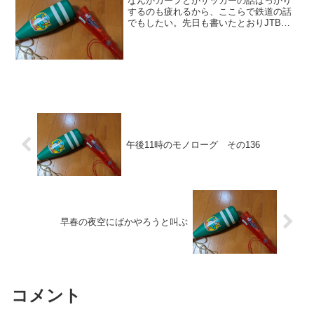
なんかカープとかサッカーの話ばっかり
するのも疲れるから、ここらで鉄道の話
でもしたい。先日も書いたとおりJTBパ
ブリッシング社の「時刻表復刻版」シリ
ーズを手にして以来、また焼け棒杭に火
がついたがごとく鉄道趣味に傾倒してい
る自分がいるのだが、今...
午後11時のモノローグ その136
早春の夜空にばかやろうと叫ぶ
コメント