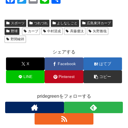
a
wi
m
n
有
c
tt
ail
e
スポーツ
つれづれ
よしなしごと
広島東洋カープ
e
er
野球
カープ
中村奨成
斉藤優汰
矢野雅哉
b
野間峻祥
o
o
シェアする
k
X
Facebook
はてブ
LINE
Pinterest
コピー
pridegreenをフォローする