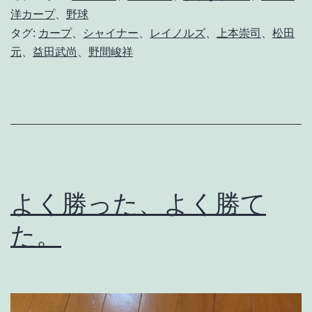
は
洋カープ
、
野球
タグ:
カープ
、
シャイナー
、
レイノルズ
、
上本崇司
、
松田
や
元
、
益田武尚
、
野間峻祥
。
よく勝った、よく勝て
た。