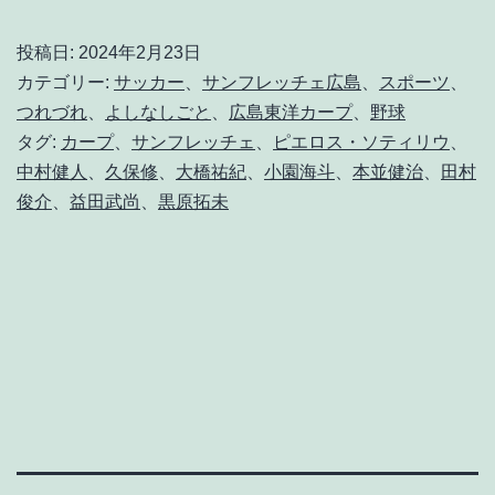
く
勝
投稿日:
2024年2月23日
っ
カテゴリー:
サッカー
、
サンフレッチェ広島
、
スポーツ
、
た
つれづれ
、
よしなしごと
、
広島東洋カープ
、
野球
タグ:
カープ
、
サンフレッチェ
、
ピエロス・ソティリウ
、
、
中村健人
、
久保修
、
大橋祐紀
、
小園海斗
、
本並健治
、
田村
よ
俊介
、
益田武尚
、
黒原拓未
く
勝
て
た
。