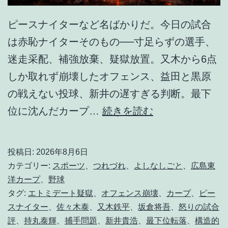
ピースナイターなど名ばかりだ。今日の試合
は赤恥ナイターそのもの──寸足らずの選手、
迷走采配、補強放棄、疑獄放置。又木から6点
しか取れず崩壊したオフェンス、益田と黒原
の戦えない投球、新井の遅すぎる判断。最下
赤
位に沈んだカープ…
続きを読む
恥
、
投稿日:
2026年8月6日
爆
カテゴリー:
スポーツ
、
つれづれ
、
よしなしごと
、
広島東
ぜ
洋カープ
、
野球
タグ:
エトミデート疑獄
、
オフェンス崩壊
、
カープ
、
ピー
る
スナイター
、
佐々木泰
、
又木鉄平
、
坂倉将吾
、
怒りの試合
。
評
、
持丸泰輝
、
捕手問題
、
新井貴浩
、
最下位転落
、
構造的