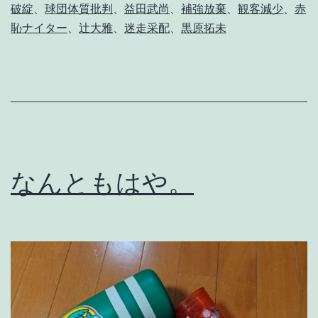
破綻
、
球団体質批判
、
益田武尚
、
補強放棄
、
観客減少
、
赤
恥ナイター
、
辻大雅
、
迷走采配
、
黒原拓未
なんともはや。