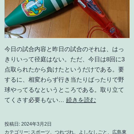
今日の試合内容と昨日の試合のそれは、はっ
きりいって径庭はない。ただ、今日は8回に3
点取られたから負けたというだけである。要
するに、相変わらず行き当たりばったりで野
球やってるなというところである。取り立て
な
てくさす必要もない…
続きを読む
ん
と
投稿日:
2024年3月2日
も
カテゴリー:
スポーツ
、
つれづれ
、
よしなしごと
、
広島東