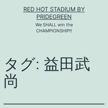
コ
RED HOT STADIUM BY
ン
PRIDEGREEN
テ
We SHALL win the
ン
CHAMPIONSHIP!!
ツ
へ
ス
タグ:
益田武
キ
ッ
尚
プ