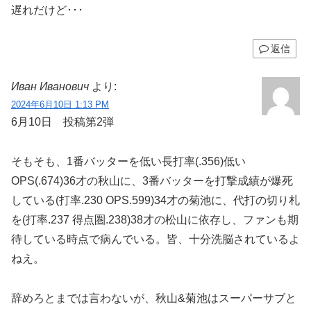
遅れだけど･･･
返信
Иван Иванович
より:
2024年6月10日 1:13 PM
6月10日 投稿第2弾
そもそも、1番バッターを低い長打率(.356)低い
OPS(.674)36才の秋山に、3番バッターを打撃成績が爆死
している(打率.230 OPS.599)34才の菊池に、代打の切り札
を(打率.237 得点圏.238)38才の松山に依存し、ファンも期
待している時点で病んでいる。皆、十分洗脳されているよ
ねえ。
辞めろとまでは言わないが、秋山&菊池はスーパーサブと