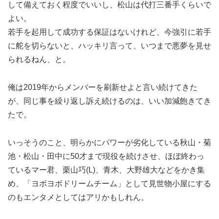
して備えておく程度でいいし、松山は代打三番手くらいで
よい。
若手を起用して成功する保証はないけれど、今強引に若手
に舵を切らないと、ハッキリ言って、いつまで悪夢を見せ
られるねん、と。
俺は2019年からメンバーを刷新せよと言い続けてきた
が、同じ事を繰り返し訴え続けるのは、いい加減飽きてき
たで。
いっそうのこと、明らかにパワーが劣化している秋山・菊
池・松山・田中に50才まで現役を続けさせ、ほぼ終わっ
ているマー君、栗山巧(L)、青木、大野雄大などをかき集
め、「ヨボヨボドリームチーム」として見世物小屋にする
のもエンタメとしてはアリかもしれん。