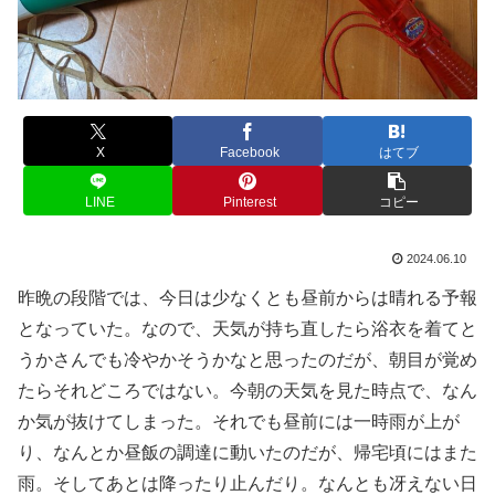
X
Facebook
はてブ
LINE
Pinterest
コピー
2024.06.10
昨晩の段階では、今日は少なくとも昼前からは晴れる予報
となっていた。なので、天気が持ち直したら浴衣を着てと
うかさんでも冷やかそうかなと思ったのだが、朝目が覚め
たらそれどころではない。今朝の天気を見た時点で、なん
か気が抜けてしまった。それでも昼前には一時雨が上が
り、なんとか昼飯の調達に動いたのだが、帰宅頃にはまた
雨。そしてあとは降ったり止んだり。なんとも冴えない日