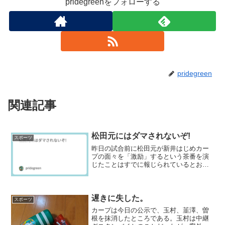
pridegreenをフォローする
pridegreen
関連記事
松田元にはダマされないぞ!
スポーツ
昨日の試合前に松田元が新井はじめカー
プの面々を「激励」するという茶番を演
じたことはすでに報じられているとおり
だ。これについては、昨日書いた以上の
ことはないが、まあこんなのに騙される
のがおるんやと生温かく見るのみであ
る。ところで、補強最終日ま...
遅きに失した。
スポーツ
カープは今日の公示で、玉村、韮澤、曽
根を抹消したところである。玉村は中継