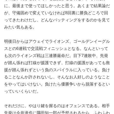
に、最後まで使ってほしかったと思う。あくまで結果論だ
が、守備固めで変えていなければ8回裏に勝負どころで回
ってきたわけだし、どんなバッティングをするのかを見て
みたい気もある。
明後日からはアウェイでライオンズ、ゴールデンイーグル
スとの6連戦で交流戦フィニッシュとなる。なんといって
も次のライオンズ戦は三連勝厳命だ。目下7連敗中、先発
が踏ん張れば打線が援護できず、打線の援護があっても救
援が踏ん張れずという負のスパイラルに入っている。負け
ることなんか許されないし、そんなお人好しのようなこと
をやってはいけない。負けたら優勝争いから脱落するとい
っていいくらいだ。
それだけに、やはり鍵を握るのはオフェンスである。相手
先発は今井達也に隅田知一郎が予想されるから、ふわふわ