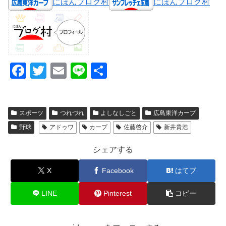
にほんブログ村
にほんブログ村
F
T
E
Li
共
a
wi
m
n
有
c
tt
ail
e
スポーツ
つれづれ
よしなしごと
広島東洋カープ
e
er
野球
アドゥワ
カープ
佐藤啓介
新井貴浩
b
o
シェアする
o
X
Facebook
はてブ
k
LINE
Pinterest
コピー