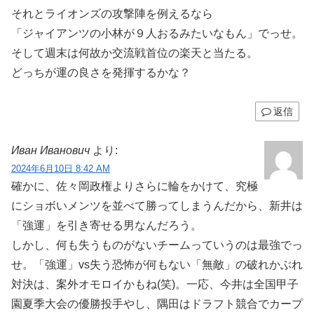
それとライオンズの攻撃陣を例えるなら
「ジャイアンツの小林が９人おるみたいなもん」でっせ。
そして週末は何故か交流戦首位の楽天と当たる。
どっちが運の良さを発揮するかな？
返信
Иван Иванович
より:
2024年6月10日 8:42 AM
確かに、佐々岡政権よりさらに輪をかけて、究極
にショボいメンツを並べて勝ってしまうんだから、新井は
「強運」を引き寄せる男なんだろう。
しかし、何も失うものがないチームっていうのは最強でっ
せ。「強運」vs失う恐怖が何もない「無敵」の破れかぶれ
対決は、案外オモロイかもね(笑)。一応、今井は全国甲子
園夏季大会の優勝投手やし、隅田はドラフト競合でカープ