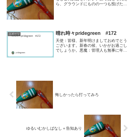
ら、グラウンドにものの一つも投げたか
もしれない。そのくらい酷い。内容がど
うこうではない。こんな無気力な、そし
て戦術的にもアホ丸出しな試合見せられ
て、怒らないほうがどうか...
晴れ時々pridegreen #172
スポーツ
天使：皆様、新年明けましておめでとう
ございます。新春の候、いかがお過ごし
でしょうか。悪魔：管理人も無事に年を
越せて良かったなあ。しかし、ものすご
い雪やったな、広島は。あの雨にも負け
ず台風にも負けないアストラムラインが
止まったからな。天使：こ...
悔しかったら打ってみろ
ゆるいむかしばなし＋告知あり