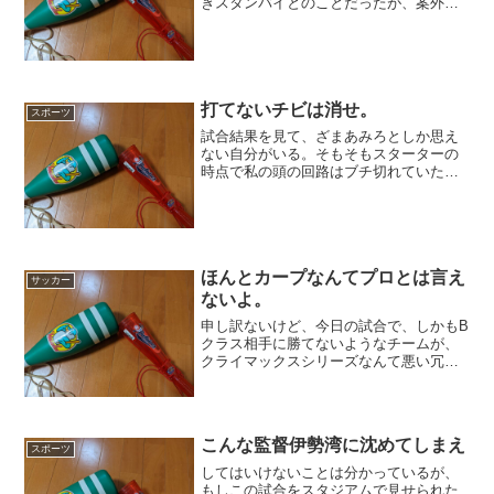
ぎスタンバイとのことだったが、案外出
番もなかったうえ、おそらくは森浦やタ
ーリーに目処が立ったのかもしれない。
いずれにせよ、先発をさせるにせよ中継
ぎをさせるにせよそれ相応...
打てないチビは消せ。
スポーツ
試合結果を見て、ざまあみろとしか思え
ない自分がいる。そもそもスターターの
時点で私の頭の回路はブチ切れていた。5
番ファースト田中、7番サード羽月、8番
セカンド矢野。どう言辞を弄しても正当
化し得ない。こんなのは、わざと負けに
いってましたとしかい...
ほんとカープなんてプロとは言え
サッカー
ないよ。
申し訳ないけど、今日の試合で、しかもB
クラス相手に勝てないようなチームが、
クライマックスシリーズなんて悪い冗談
だ。昨日の勝利は相手の自滅と喝破した
が、それを自分で裏打ちしてくれたら世
話はない。たかが2点を、今の涌井から返
せないようなチームは...
こんな監督伊勢湾に沈めてしまえ
スポーツ
してはいけないことは分かっているが、
もしこの試合をスタジアムで見せられた