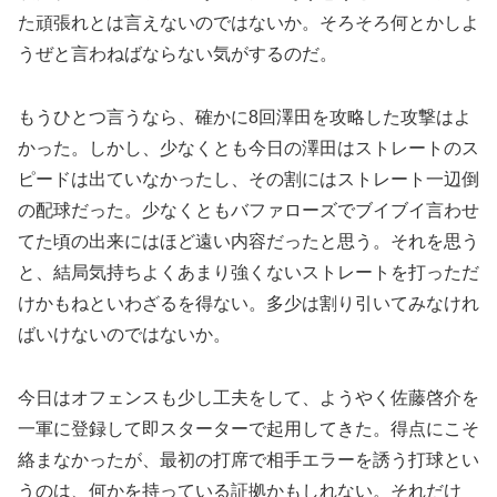
た頑張れとは言えないのではないか。そろそろ何とかしよ
うぜと言わねばならない気がするのだ。
もうひとつ言うなら、確かに8回澤田を攻略した攻撃はよ
かった。しかし、少なくとも今日の澤田はストレートのス
ピードは出ていなかったし、その割にはストレート一辺倒
の配球だった。少なくともバファローズでブイブイ言わせ
てた頃の出来にはほど遠い内容だったと思う。それを思う
と、結局気持ちよくあまり強くないストレートを打っただ
けかもねといわざるを得ない。多少は割り引いてみなけれ
ばいけないのではないか。
今日はオフェンスも少し工夫をして、ようやく佐藤啓介を
一軍に登録して即スターターで起用してきた。得点にこそ
絡まなかったが、最初の打席で相手エラーを誘う打球とい
うのは、何かを持っている証拠かもしれない。それだけ