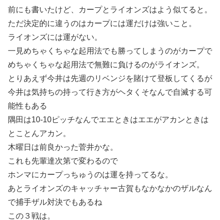
前にも書いたけど、カープとライオンズはよう似てると。
ただ決定的に違うのはカープには運だけは強いこと。
ライオンズには運がない。
一見めちゃくちゃな起用法でも勝ってしまうのがカープで
めちゃくちゃな起用法で無難に負けるのがライオンズ。
とりあえず今井は先週のリベンジを賭けて登板してくるが
今井は気持ちの持って行き方がヘタくそなんで自滅する可
能性もある
隅田は10-10ピッチなんでエエときはエエがアカンときは
とことんアカン。
木曜日は前良かった菅井かな。
これも先輩達次第で変わるので
ホンマにカープっちゅうのは運を持ってるな。
あとライオンズのキャッチャー古賀もなかなかのザルなん
で捕手ザル対決でもあるね
この３戦は。