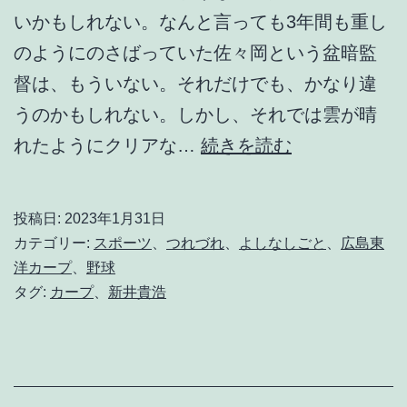
いかもしれない。なんと言っても3年間も重し
のようにのさばっていた佐々岡という盆暗監
督は、もういない。それだけでも、かなり違
うのかもしれない。しかし、それでは雲が晴
ゆ
れたようにクリアな…
続きを読む
め
は
投稿日:
2023年1月31日
お
カテゴリー:
スポーツ
、
つれづれ
、
よしなしごと
、
広島東
ぼ
洋カープ
、
野球
タグ:
カープ
、
新井貴浩
ろ
か
あ
か