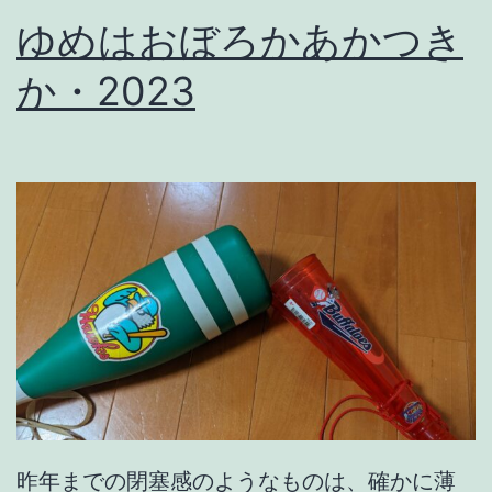
ゆめはおぼろかあかつき
そ
か・2023
の
1
2
9
昨年までの閉塞感のようなものは、確かに薄