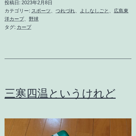
投稿日:
2023年2月8日
ロ
カテゴリー:
スポーツ
、
つれづれ
、
よしなしごと
、
広島東
シ
洋カープ
、
野球
タグ:
カープ
マ
よ
君
を
泣
く
三寒四温というけれど
。
そ
の
1
9