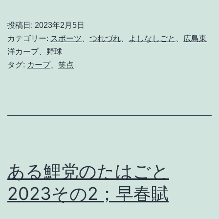
は
り
投稿日:
2023年2月5日
新
カテゴリー:
スポーツ
、
つれづれ
、
よしなしごと
、
広島東
陳
洋カープ
、
野球
タグ:
カープ
、
笑点
代
謝
は
大
事
な
ある鯉党のたはごと
の
で
2023その2；早春賦
あ
っ