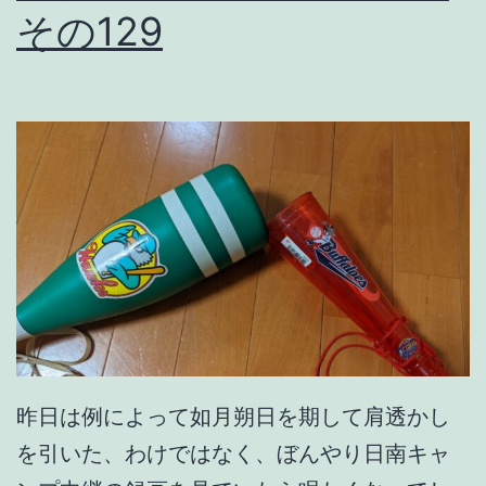
e
その129
n
#
1
4
6
昨日は例によって如月朔日を期して肩透かし
を引いた、わけではなく、ぼんやり日南キャ