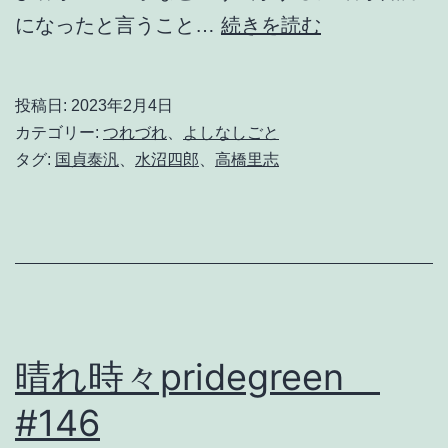
あ
になったと言うこと…
続きを読む
る
鯉
投稿日:
2023年2月4日
党
カテゴリー:
つれづれ
、
よしなしごと
の
タグ:
国貞泰汎
、
水沼四郎
、
高橋里志
た
は
ご
と
2
0
晴れ時々pridegreen
2
#146
3