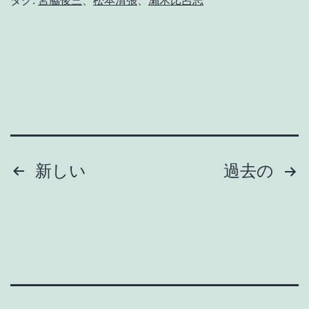
の
タグ:
宮脇俊三
、
松本清張
、
瀨木比呂志
た
は
ご
と
2
0
投
2
新しい
過去の
3
稿
そ
の
の
1
ペ
；
ー
「