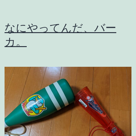
つ
き
なにやってんだ、バー
か
・
カ。
2
0
2
3