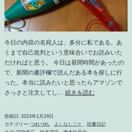
今日の内容の名宛人は、多分に私である。あ
くまで自己批判という意味合いでお読みいた
だければと思う。 今日は昼間時間があったの
で、新聞の書評欄で読んだある本を探しに行
った。本当に読みたいと思ったらアマゾンで
あ
さっさと注文してし…
続きを読む
る
鯉
投稿日:
2023年1月29日
党
カテゴリー:
つれづれ
、
よしなしごと
、
読書日記