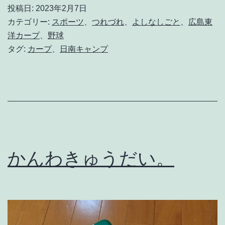
四
投稿日:
2023年2月7日
温
カテゴリー:
スポーツ
、
つれづれ
、
よしなしごと
、
広島東
と
洋カープ
、
野球
タグ:
カープ
、
日南キャンプ
い
う
け
れ
ど
かんわきゅうだい。