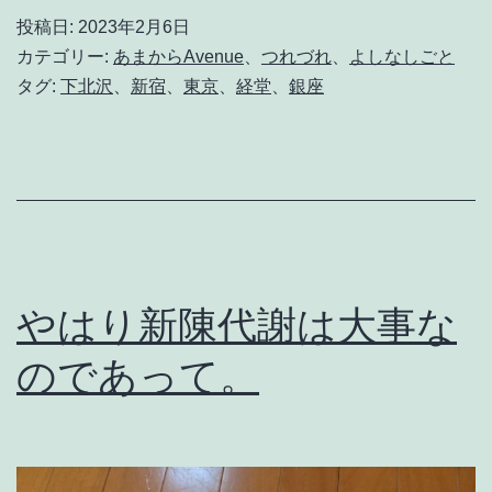
わ
投稿日:
2023年2月6日
き
カテゴリー:
あまからAvenue
、
つれづれ
、
よしなしごと
ゅ
タグ:
下北沢
、
新宿
、
東京
、
経堂
、
銀座
う
だ
い
。
やはり新陳代謝は大事な
のであって。