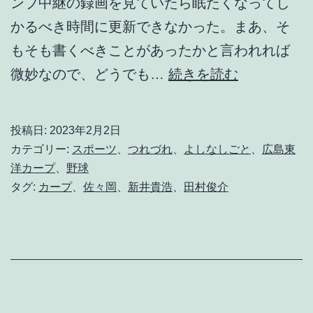
ンプ中継の録画を見ていたら眠たくなってし
かるべき時間に更新できなかった。まあ、そ
もそも書くべきことがあったかと言われれば
午
微妙なので、どうでも…
続きを読む
後
1
投稿日:
2023年2月2日
1
カテゴリー:
スポーツ
、
つれづれ
、
よしなしごと
、
広島東
時
洋カープ
、
野球
タグ:
カープ
、
佐々岡
、
新井貴浩
、
田村俊介
の
モ
ノ
ロ
ー
グ