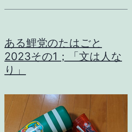
、
バ
ー
カ
ある鯉党のたはごと
。
2023その1；「文は人な
り」