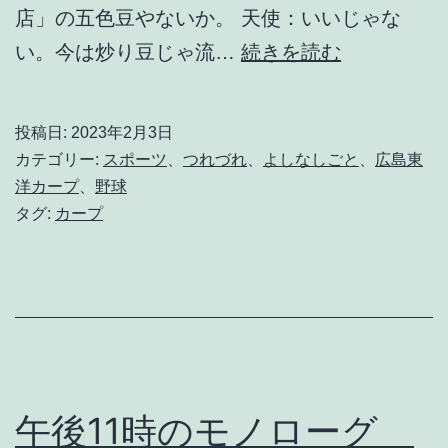
店」の五色豆やないか。 天使：いいじゃな
晴
い。今は炒り豆じゃ流…
続きを読む
れ
時
投稿日:
2023年2月3日
々
カテゴリー:
スポーツ
、
つれづれ
、
よしなしごと
、
広島東
p
洋カープ
、
野球
タグ:
カープ
r
i
d
e
g
r
午後11時のモノローグ
e