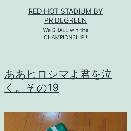
コ
RED HOT STADIUM BY
ン
PRIDEGREEN
テ
We SHALL win the
ン
CHAMPIONSHIP!!
ツ
へ
ス
ああヒロシマよ君を泣
キ
く。その19
ッ
プ