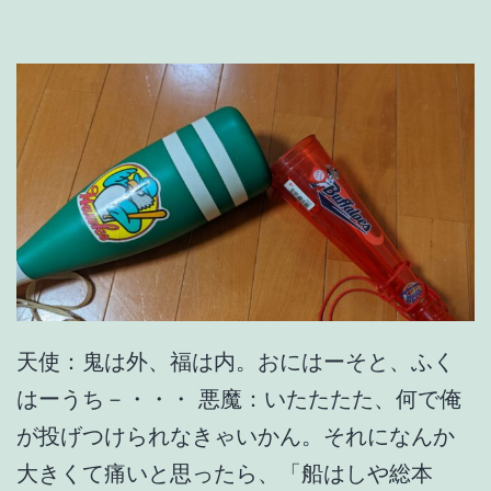
そ
の
2
；
早
春
賦
天使：鬼は外、福は内。おにはーそと、ふく
はーうち－・・・ 悪魔：いたたたた、何で俺
が投げつけられなきゃいかん。それになんか
大きくて痛いと思ったら、「船はしや総本