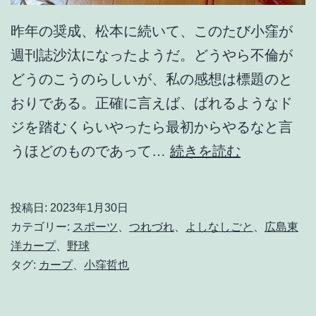
昨年の奨成、松本に続いて、このたび小窪が
週刊誌沙汰になったようだ。どうやら不倫が
どうのこうのらしいが、私の感想は標題のと
おりである。正確に言えば、ばれるようなド
ジを踏むくらいやったら最初からやるなと言
な
うほどのものであって…
続きを読む
に
や
投稿日:
2023年1月30日
っ
カテゴリー:
スポーツ
、
つれづれ
、
よしなしごと
、
広島東
て
洋カープ
、
野球
タグ:
カープ
、
小窪哲也
ん
だ