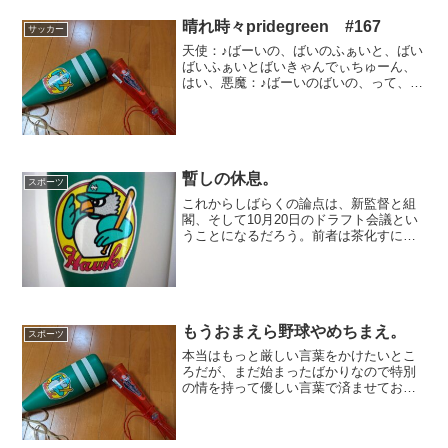
晴れ時々pridegreen #167
サッカー
天使：♪ばーいの、ばいのふぁいと、ばい
ばいふぁいとばいきゃんでぃちゅーん、
はい、悪魔：♪ばーいのばいの、って、な
んでここでコールアンドレスポンスやら
されにゃいかんのや。それにまあ、この
ブログの雰囲気には思いっきり合わん選
曲やないか。天使：あ...
暫しの休息。
スポーツ
これからしばらくの論点は、新監督と組
閣、そして10月20日のドラフト会議とい
うことになるだろう。前者は茶化すには
うってつけ、後者は真面目に考えられる
論点であるのだが、今日はそれについて
突っ込もうという気にはならない。疲れ
た、本当に疲れている...
もうおまえら野球やめちまえ。
スポーツ
本当はもっと厳しい言葉をかけたいとこ
ろだが、まだ始まったばかりなので特別
の情を持って優しい言葉で済ませておき
たい。今日は本当に以上、でよいくら
い、もう言葉が出ない。本当に今年の交
流戦もオフェンスの機能不全著しく、と