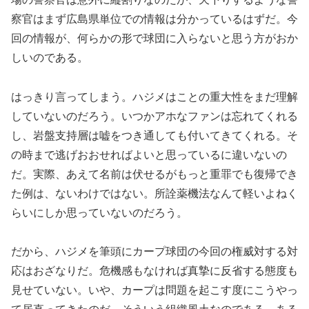
察官はまず広島県単位での情報は分かっているはずだ。今
回の情報が、何らかの形で球団に入らないと思う方がおか
しいのである。
はっきり言ってしまう。ハジメはことの重大性をまだ理解
していないのだろう。いつかアホなファンは忘れてくれる
し、岩盤支持層は嘘をつき通しても付いてきてくれる。そ
の時まで逃げおおせればよいと思っているに違いないの
だ。実際、あえて名前は伏せるがもっと重罪でも復帰でき
た例は、ないわけではない。所詮薬機法なんて軽いよねく
らいにしか思っていないのだろう。
だから、ハジメを筆頭にカープ球団の今回の権威対する対
応はおざなりだ。危機感もなければ真摯に反省する態度も
見せていない。いや、カープは問題を起こす度にこうやっ