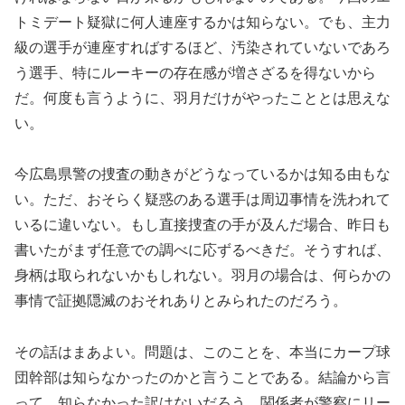
トミデート疑獄に何人連座するかは知らない。でも、主力
級の選手が連座すればするほど、汚染されていないであろ
う選手、特にルーキーの存在感が増さざるを得ないから
だ。何度も言うように、羽月だけがやったこととは思えな
い。
今広島県警の捜査の動きがどうなっているかは知る由もな
い。ただ、おそらく疑惑のある選手は周辺事情を洗われて
いるに違いない。もし直接捜査の手が及んだ場合、昨日も
書いたがまず任意での調べに応ずるべきだ。そうすれば、
身柄は取られないかもしれない。羽月の場合は、何らかの
事情で証拠隠滅のおそれありとみられたのだろう。
その話はまあよい。問題は、このことを、本当にカープ球
団幹部は知らなかったのかと言うことである。結論から言
って、知らなかった訳はないだろう。関係者が警察にリー