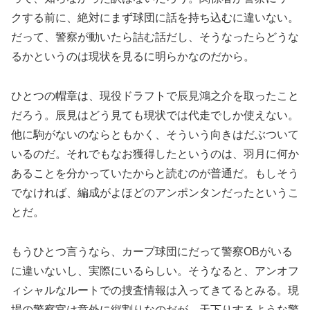
クする前に、絶対にまず球団に話を持ち込むに違いない。
だって、警察が動いたら詰む話だし、そうなったらどうな
るかというのは現状を見るに明らかなのだから。
ひとつの帽章は、現役ドラフトで辰見鴻之介を取ったこと
だろう。辰見はどう見ても現状では代走でしか使えない。
他に駒がないのならともかく、そういう向きはだぶついて
いるのだ。それでもなお獲得したというのは、羽月に何か
あることを分かっていたからと読むのが普通だ。もしそう
でなければ、編成がよほどのアンポンタンだったというこ
とだ。
もうひとつ言うなら、カープ球団にだって警察OBがいる
に違いないし、実際にいるらしい。そうなると、アンオフ
ィシャルなルートでの捜査情報は入ってきてるとみる。現
場の警察官は意外に縦割りなのだが、天下りするような警