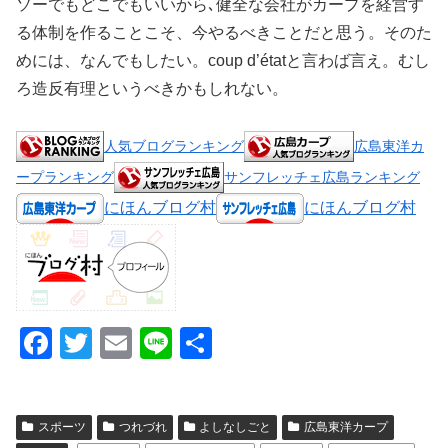
ソーでもどこでもいいから､健全な会社がカープを経営す
る体制を作ることこそ、今やるべきことだと思う。そのた
めには、なんでもしたい。coup d’étatと言わば言え。むし
ろ造反有理というべきかもしれない。
人気ブログランキング
広島東洋カ
ープランキング
サンフレッチェ広島ランキング
にほんブログ村
にほんブログ村
F
T
E
Li
共
a
wi
m
n
有
c
tt
ail
e
スポーツ
つれづれ
よしなしごと
広島東洋カープ
e
er