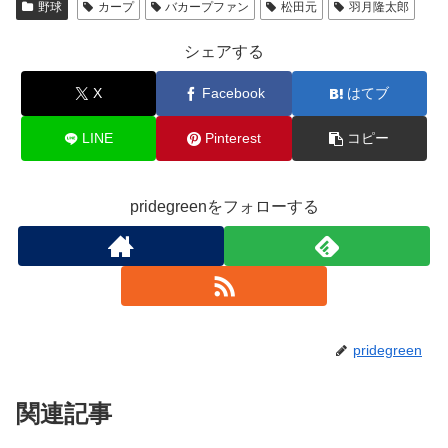
野球
カープ
バカープファン
松田元
羽月隆太郎
b
o
シェアする
o
X
Facebook
はてブ
k
LINE
Pinterest
コピー
pridegreenをフォローする
pridegreen
関連記事