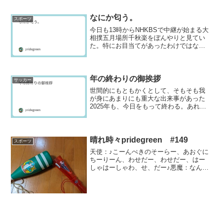
にかく情けない野球を続けて...
なにか匂う。
スポーツ
今日も13時からNHKBSで中継が始まる大
相撲五月場所千秋楽をぼんやりと見てい
た。特にお目当てがあったわけではな
い。あえて言えば三段目の優勝決定戦
で、旭富士対木竜皇の一番は予想に違わ
ぬ熱戦だった。そんなことあり、カープ
の試合など見る気になれ...
年の終わりの御挨拶
サッカー
世間的にもともかくとして、そもそも我
が身にあまりにも重大な出来事があった
2025年も、今日をもって終わる。あれか
ら約1か月、何事もなく過ごし、今日もま
た普通の大晦日の日常が流れている。こ
れまでなら当たり前だよねで済んだこと
だが、その当たり前...
晴れ時々pridegreen #149
スポーツ
天使：♪こーんぺきのそーらー、あおぐに
ちーりーん、わせだー、わせだー、はー
しゃはーしゃわ、せ、だー♪悪魔：なん
や、「若き血」の次は「紺碧の空」か。
早稲田がどうかしたか？天使：別にどう
もしないけど、なんか選手権決勝前に慶
應を一方的に贔屓しちゃ...