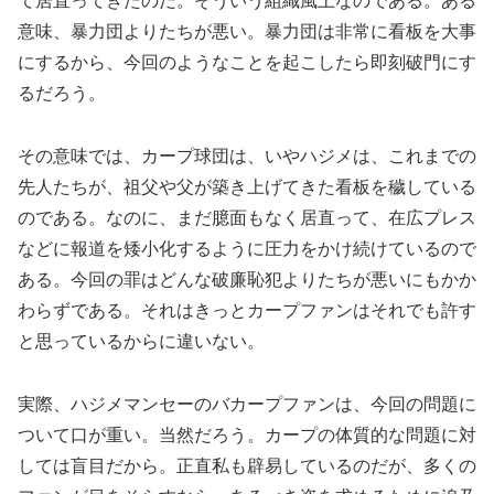
て居直ってきたのだ。そういう組織風土なのである。ある
意味、暴力団よりたちが悪い。暴力団は非常に看板を大事
にするから、今回のようなことを起こしたら即刻破門にす
るだろう。
その意味では、カープ球団は、いやハジメは、これまでの
先人たちが、祖父や父が築き上げてきた看板を穢している
のである。なのに、まだ臆面もなく居直って、在広プレス
などに報道を矮小化するように圧力をかけ続けているので
ある。今回の罪はどんな破廉恥犯よりたちが悪いにもかか
わらずである。それはきっとカープファンはそれでも許す
と思っているからに違いない。
実際、ハジメマンセーのバカープファンは、今回の問題に
ついて口が重い。当然だろう。カープの体質的な問題に対
しては盲目だから。正直私も辟易しているのだが、多くの