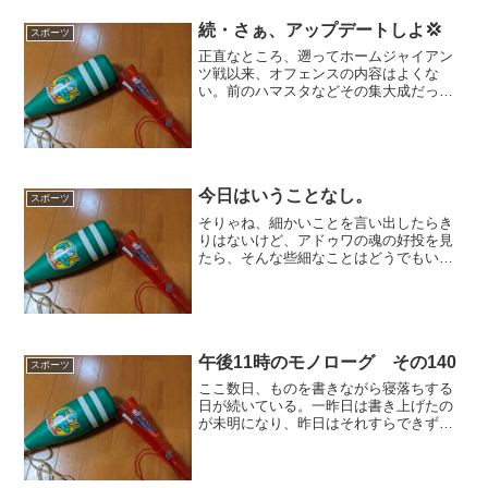
続・さぁ、アップデートしよ💢
スポーツ
正直なところ、遡ってホームジャイアン
ツ戦以来、オフェンスの内容はよくな
い。前のハマスタなどその集大成だった
のであって、一時的にベイにやられたと
思う向きは、少々頭が弱いのではないか
と思う。もっといえば、相手の一線級投
手を打ち込んで点を取った事...
今日はいうことなし。
スポーツ
そりゃね、細かいことを言い出したらき
りはないけど、アドゥワの魂の好投を見
たら、そんな些細なことはどうでもい
い。今日はまさにアドゥワのアドゥワに
よるアドゥワのための試合であり、それ
で3安打完封勝ちということに意味がある
と言ってよかろう。ヒロイ...
午後11時のモノローグ その140
スポーツ
ここ数日、ものを書きながら寝落ちする
日が続いている。一昨日は書き上げたの
が未明になり、昨日はそれすらできずに
今朝になって書き上げた。おかげで平仄
が合わなくなっているところもあるかも
しれぬ。今日は今日で、帰宅後横になっ