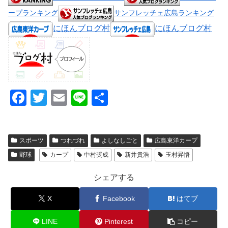
ープランキング
サンフレッチェ広島ランキング
にほんブログ村
にほんブログ村
F
T
E
Li
共
a
wi
m
n
有
c
tt
ail
e
スポーツ
つれづれ
よしなしごと
広島東洋カープ
e
er
野球
カープ
中村奨成
新井貴浩
玉村昇悟
b
o
シェアする
o
X
Facebook
はてブ
k
LINE
Pinterest
コピー