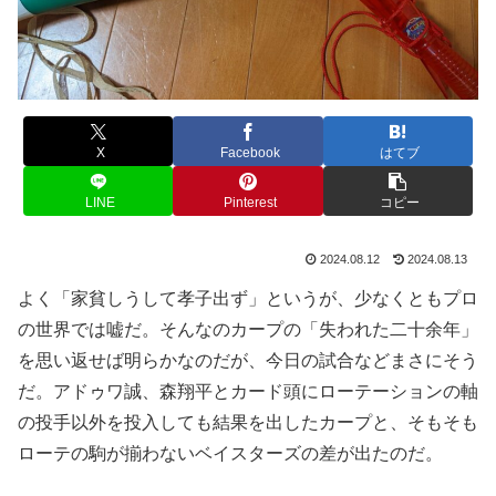
X
Facebook
はてブ
LINE
Pinterest
コピー
2024.08.12
2024.08.13
よく「家貧しうして孝子出ず」というが、少なくともプロ
の世界では嘘だ。そんなのカープの「失われた二十余年」
を思い返せば明らかなのだが、今日の試合などまさにそう
だ。アドゥワ誠、森翔平とカード頭にローテーションの軸
の投手以外を投入しても結果を出したカープと、そもそも
ローテの駒が揃わないベイスターズの差が出たのだ。