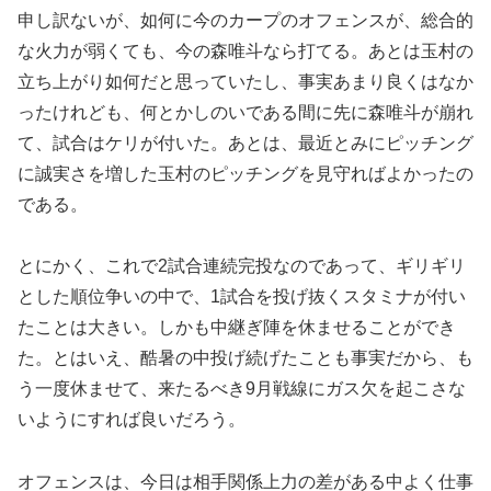
申し訳ないが、如何に今のカープのオフェンスが、総合的
な火力が弱くても、今の森唯斗なら打てる。あとは玉村の
立ち上がり如何だと思っていたし、事実あまり良くはなか
ったけれども、何とかしのいである間に先に森唯斗が崩れ
て、試合はケリが付いた。あとは、最近とみにピッチング
に誠実さを増した玉村のピッチングを見守ればよかったの
である。
とにかく、これで2試合連続完投なのであって、ギリギリ
とした順位争いの中で、1試合を投げ抜くスタミナが付い
たことは大きい。しかも中継ぎ陣を休ませることができ
た。とはいえ、酷暑の中投げ続げたことも事実だから、も
う一度休ませて、来たるべき9月戦線にガス欠を起こさな
いようにすれば良いだろう。
オフェンスは、今日は相手関係上力の差がある中よく仕事