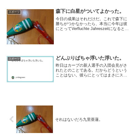
ていて気がついたら18:...
森下に白星がついてよかった。
スポーツ
今日の成果はそれだけだ。これで森下に
勝ちがつかなかったら、本当に今年は彼
にとってVerfluchte Jahreszeitになるとこ
ろだった。そんなことになれば冗談抜き
で数年後の流出に繋がりかねないだろ
う。ただでさえ、前任者に壊されかけて
る...
どんぶりばちゃ浮いた浮いた。
スポーツ
昨日はカープの新人選手の入団会見がさ
れたとのことである。だからどうという
ことはない。彼らにとってはまさにスタ
ートの神聖な儀式かもしれないが、見て
いる我々にとっては単なる年中行事だ。
ただとにかく無事に頑張ってくれと言う
ほかない。この時点では、...
それはないだろ九里亜蓮。