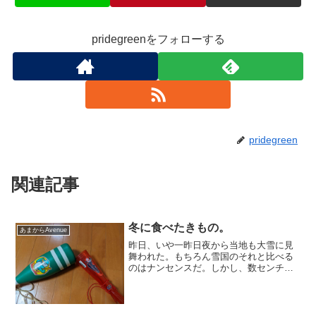
pridegreenをフォローする
pridegreen
関連記事
冬に食べたきもの。
あまからAvenue
昨日、いや一昨日夜から当地も大雪に見
舞われた。もちろん雪国のそれと比べる
のはナンセンスだ。しかし、数センチ積
もっただけでも混乱を来すから、やはり
Weißer Teufelと言うべきだろうか。い
や、雪が降ると言うことはもれなく激冷
えがついてく...