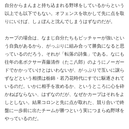
自分からまんまと持ち込まれる野球をしているからという
以上でも以下でもない。オフェンスを吹かして先に点を取
りにいけば、しょぼんと沈んでしまうはずなのだが。
カープの場合は、なまじ自分たちもピッチャーが強いとい
う自負があるから、がっぷりに組み合って勝負になると思
っているのだろう。それが「転落の詩集」である。なにも
往年の名ボクサー斉藤清作（たこ八郎）のようにノーガー
ドでかかっていけとはいわないが、がっぷりで互いに譲ら
ずなどという相撲は栃錦・若乃花時代にすでに駆逐されて
いるのだ。いかに相手を攻めるか、というところに心を砕
かねばならない、はずなのだが、なぜかカープはそれをよ
しとしない。結果コロンと先に点が取れた、競り合いで終
盤に一歩前に出たチームが勝つという実につまらぬ野球を
やっているのだ。