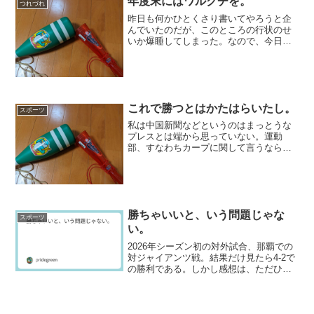
年度末にはワルクチを。
つれづれ
昨日も何かひとくさり書いてやろうと企
んでいたのだが、このところの行状のせ
いか爆睡してしまった。なので、今日ぶ
ちまけてしまうこととする。とりあえ
ず、カープと関係あるかもしれない話で
ある（ないか）。鯉党の著名人といえ
ば、久米宏から早見あかりまで...
これで勝つとはかたはらいたし。
スポーツ
私は中国新聞などというのはまっとうな
プレスとは端から思っていない。運動
部、すなわちカープに関して言うなら、
腹立たしいくらいハジメべったりで、ハ
ジメの意向がそのまま現れる。ここのス
ポーツ面で不自然に持ち上げられていれ
ばすなわちそれはハジメの推...
勝ちゃいいと、いう問題じゃな
スポーツ
い。
2026年シーズン初の対外試合、那覇での
対ジャイアンツ戦。結果だけ見たら4-2で
の勝利である。しかし感想は、ただひた
すら眠かったということに尽きる。要す
るに、面白くなかったのだ。試合自体も
そうだし、日テレG+の中継も。とにか
く、何もかもつま...