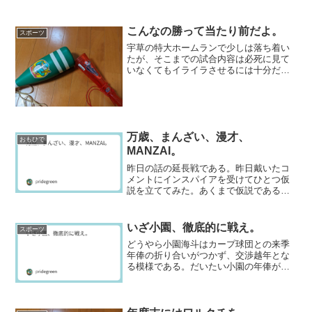
こんなの勝って当たり前だよ。
スポーツ
宇草の特大ホームランで少しは落ち着い
たが、そこまでの試合内容は必死に見て
いなくてもイライラさせるには十分だっ
た。昨日の試合の内容の酷さによる負の
感情が、あのあり得ない羽月の飛び出し
で沸点に達していて、今日もどうせ平気
で負けるんだろうと思わざ...
万歳、まんざい、漫才、
おもひで
MANZAI。
昨日の話の延長戦である。昨日戴いたコ
メントにインスパイアを受けてひとつ仮
説を立ててみた。あくまで仮説であるの
で、正しいという自信はない。というよ
り、正着手があるかどうかすら分からな
い道を歩んでいるようなものだ。まあ、
いざ小園、徹底的に戦え。
スポーツ
雑談の延長ということでお...
どうやら小園海斗はカープ球団との来季
年俸の折り合いがつかず、交渉越年とな
る模様である。だいたい小園の年俸が今
年で推定9000万円なんて、安すぎにもほ
どがあるのだ。それに今年は小園がいな
けりゃダントツの最下位でもおかしくな
かっただけに、言うべ...