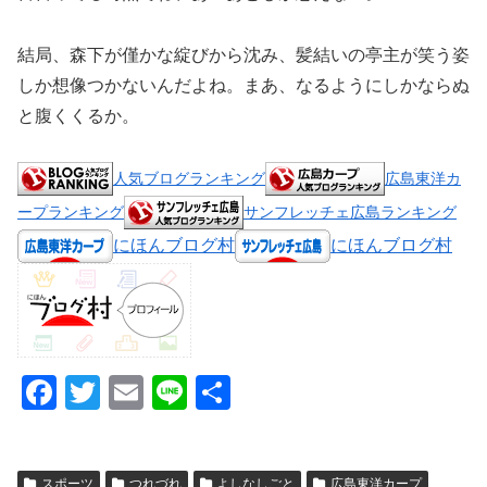
結局、森下が僅かな綻びから沈み、髪結いの亭主が笑う姿
しか想像つかないんだよね。まあ、なるようにしかならぬ
と腹くくるか。
人気ブログランキング
広島東洋カ
ープランキング
サンフレッチェ広島ランキング
にほんブログ村
にほんブログ村
F
T
E
Li
共
a
wi
m
n
有
c
tt
ail
e
スポーツ
つれづれ
よしなしごと
広島東洋カープ