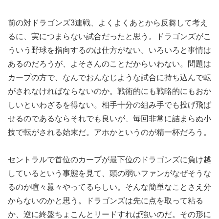
前の対ドラゴンズ3連戦、よくよくあとから反芻して考え
るに、実につまらない試合だったと思う。ドラゴンズがこ
ういう野球を指向するのは仕方がない。いろいろと事情は
あるのだろうが、よそさんのことだからいわない。問題は
カープの方で、なんでおんなじような試合に持ち込んで転
がされなければならないのか。戦術的にも戦略的にもおか
しいといわざるを得ない。相手十分の組み手でも投げ飛ば
せるのであるならそれでも良いが、毎回非常に詰まらぬ小
技で転がされる始末だ。アホかというのが精一杯だろう。
セントラルで首位のカープが最下位のドラゴンズに負け越
しているという事態を見て、頭の弱いファンがなぜそうな
るのか喧々囂々やってるらしい。そんな簡単なことさえ分
からないのかと思う。ドラゴンズは先に点を取って粘る
か、逆に終盤ちょこんとリードすれば強いのだ。その形に