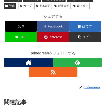
e
er
野球
カープ
上本崇司
新井貴浩
森下暢仁
b
o
シェアする
o
X
Facebook
はてブ
k
LINE
Pinterest
コピー
pridegreenをフォローする
pridegreen
関連記事