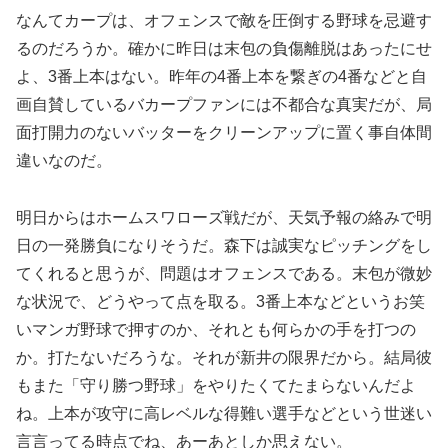
なんてカープは、オフェンスで敵を圧倒する野球を忌避す
るのだろうか。確かに昨日は末包の負傷離脱はあったにせ
よ、3番上本はない。昨年の4番上本を繋ぎの4番などと自
画自賛しているバカープファンには不都合な真実だが、局
面打開力のないバッターをクリーンアップに置く事自体間
違いなのだ。
明日からはホームスワローズ戦だが、天気予報の絡みで明
日の一発勝負になりそうだ。森下は誠実なピッチングをし
てくれると思うが、問題はオフェンスである。末包が微妙
な状況で、どうやって点を取る。3番上本などというお笑
いマンガ野球で押すのか、それとも何らかの手を打つの
か。打たないだろうな。それが新井の限界だから。結局彼
もまた「守り勝つ野球」をやりたくてたまらないんだよ
ね。上本が攻守に高レベルな得難い選手などという世迷い
言言ってる時点でね、あーあとしか思えない。