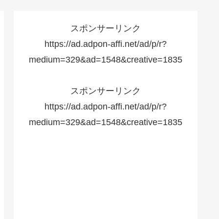
スポンサーリンク
https://ad.adpon-affi.net/ad/p/r?
medium=329&ad=1548&creative=1835
スポンサーリンク
https://ad.adpon-affi.net/ad/p/r?
medium=329&ad=1548&creative=1835