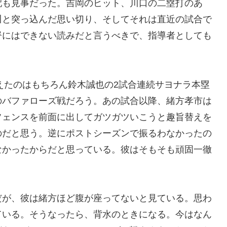
配も見事だった。吉岡のヒット、川口の二塁打のあ
川と突っ込んだ思い切り、そしてそれは直近の試合で
督にはできない読みだと言うべきで、指導者としても
変えたのはもちろん鈴木誠也の2試合連続サヨナラ本塁
のバファローズ戦だろう。あの試合以降、緒方孝市は
フェンスを前面に出してガツガツいこうと趣旨替えを
のだと思う。逆にポストシーズンで振るわなかったの
なかったからだと思っている。彼はそもそも頑固一徹
だが、彼は緒方ほど腹が座ってないと見ている。思わ
ている。そうなったら、背水のときになる。今はなん