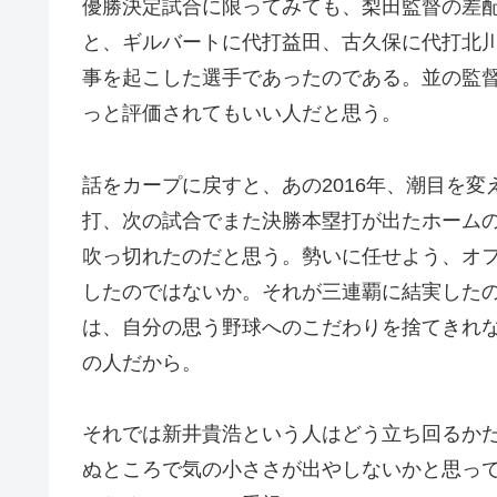
優勝決定試合に限ってみても、梨田監督の差
と、ギルバートに代打益田、古久保に代打北
事を起こした選手であったのである。並の監
っと評価されてもいい人だと思う。
話をカープに戻すと、あの2016年、潮目を
打、次の試合でまた決勝本塁打が出たホーム
吹っ切れたのだと思う。勢いに任せよう、オ
したのではないか。それが三連覇に結実した
は、自分の思う野球へのこだわりを捨てきれ
の人だから。
それでは新井貴浩という人はどう立ち回るか
ぬところで気の小ささが出やしないかと思っ