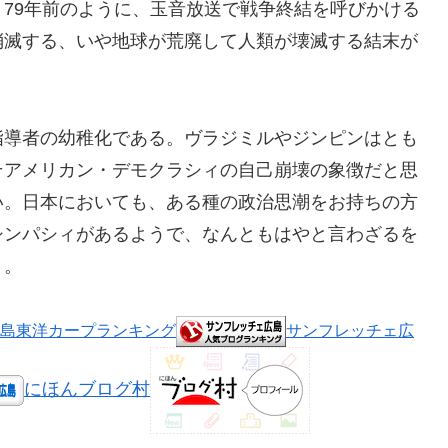
79年前のように、玉音放送で戦争終結を呼びかける
消滅する、いや地球が荒廃して人類が壊滅する結末が
指導者の幼稚化である。ヴラジミルやジンピンはとも
そアメリカン・デモクラシィの自己崩壊の象徴だと思
い。日本においても、ある種の政治思潮をお持ちの方
シンパシィがあるようで、なんともはやと言わざるを
う。
島東洋カープランキング
サンフレッチェ広
にほんブログ村