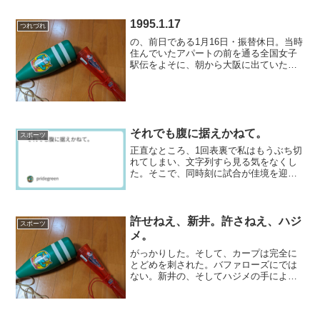
思う気持ちもあるのだが...
1995.1.17
つれづれ
の、前日である1月16日・振替休日。当時
住んでいたアパートの前を通る全国女子
駅伝をよそに、朝から大阪に出ていた。
理由は分からないし、何をしに行ったの
かも覚えていない。だいいち当時の私の
アルバイト先は大阪市内も市内、梅田ス
カイビル内だったのだ...
それでも腹に据えかねて。
スポーツ
正直なところ、1回表裏で私はもうぶち切
れてしまい、文字列すら見る気をなくし
た。そこで、同時刻に試合が佳境を迎え
ていた東洋大姫路対沖縄尚学の試合をバ
ーチャル高校野球で見ていた。応援して
いた東洋は負けたのだが、実に銭の取れ
るいい試合だった。試合...
許せねえ、新井。許さねえ、ハジ
スポーツ
メ。
がっかりした。そして、カープは完全に
とどめを刺された。バファローズにでは
ない。新井の、そしてハジメの手によっ
て。こんな試合を見せられて？なお現状
のカーブを愛せよという向きは、カーブ
ファンじゃない。ハジメカルト信者だ。