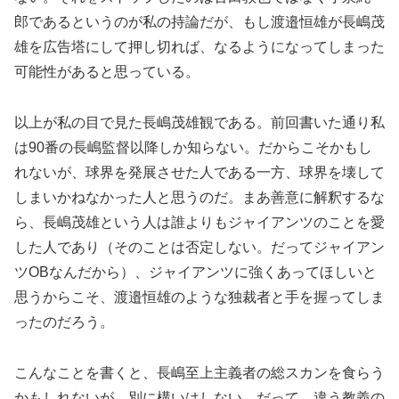
郎であるというのが私の持論だが、もし渡邉恒雄が長嶋茂
雄を広告塔にして押し切れば、なるようになってしまった
可能性があると思っている。
以上が私の目で見た長嶋茂雄観である。前回書いた通り私
は90番の長嶋監督以降しか知らない。だからこそかもし
れないが、球界を発展させた人である一方、球界を壊して
しまいかねなかった人と思うのだ。まあ善意に解釈するな
ら、長嶋茂雄という人は誰よりもジャイアンツのことを愛
した人であり（そのことは否定しない。だってジャイアン
ツOBなんだから）、ジャイアンツに強くあってほしいと
思うからこそ、渡邉恒雄のような独裁者と手を握ってしま
ったのだろう。
こんなことを書くと、長嶋至上主義者の総スカンを食らう
かもしれないが、別に構いはしない。だって、違う教義の