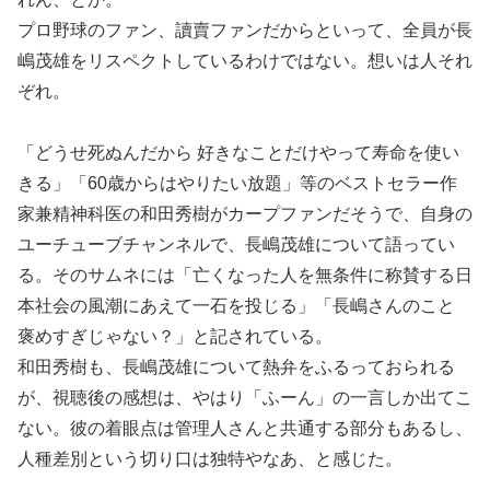
プロ野球のファン、讀賣ファンだからといって、全員が長
嶋茂雄をリスペクトしているわけではない。想いは人それ
ぞれ。
「どうせ死ぬんだから 好きなことだけやって寿命を使い
きる」「60歳からはやりたい放題」等のベストセラー作
家兼精神科医の和田秀樹がカープファンだそうで、自身の
ユーチューブチャンネルで、長嶋茂雄について語ってい
る。そのサムネには「亡くなった人を無条件に称賛する日
本社会の風潮にあえて一石を投じる」「長嶋さんのこと
褒めすぎじゃない？」と記されている。
和田秀樹も、長嶋茂雄について熱弁をふるっておられる
が、視聴後の感想は、やはり「ふーん」の一言しか出てこ
ない。彼の着眼点は管理人さんと共通する部分もあるし、
人種差別という切り口は独特やなあ、と感じた。