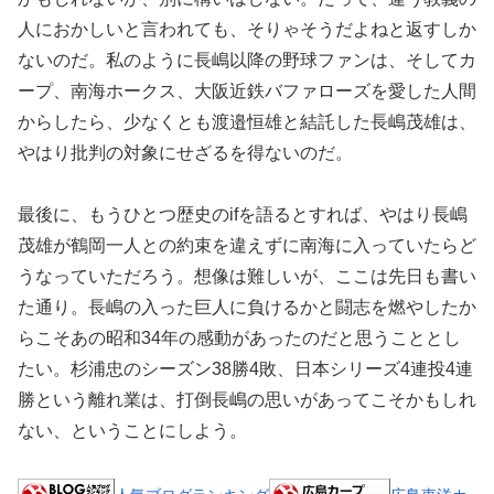
人におかしいと言われても、そりゃそうだよねと返すしか
ないのだ。私のように長嶋以降の野球ファンは、そしてカ
ープ、南海ホークス、大阪近鉄バファローズを愛した人間
からしたら、少なくとも渡邉恒雄と結託した長嶋茂雄は、
やはり批判の対象にせざるを得ないのだ。
最後に、もうひとつ歴史のifを語るとすれば、やはり長嶋
茂雄が鶴岡一人との約束を違えずに南海に入っていたらど
うなっていただろう。想像は難しいが、ここは先日も書い
た通り。長嶋の入った巨人に負けるかと闘志を燃やしたか
らこそあの昭和34年の感動があったのだと思うこととし
たい。杉浦忠のシーズン38勝4敗、日本シリーズ4連投4連
勝という離れ業は、打倒長嶋の思いがあってこそかもしれ
ない、ということにしよう。