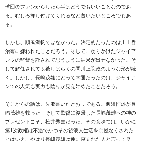
球団のファンからしたら半ばどうでもいいことなのであ
る。むしろ押し付けてくれるなと言いたいところでもあ
る。
しかし、順風満帆ではなかった。決定的だったのは川上哲
治翁に嫌われたことだろう。そして、弱りかけたジャイア
ンツの監督を託されて思うように結果が出せなかった。そ
して解任されて以後しばらくの間川上院政のような形が続
く。しかし、長嶋茂雄にとって幸運だったのは、ジャイア
ンツの人気も実力も陰りが見え始めたことだろう。
そこからの話は、先般書いたとおりである。渡邉恒雄が長
嶋茂雄を救った。そして監督に復帰した長嶋茂雄への神の
プレゼントこそ、松井秀喜だった。その意味では、いかに
第1次政権は不遇でかつその後浪人生活を余儀なくされた
とはいえ、やはり長嶋茂雄は運に恵まれた人と言って良