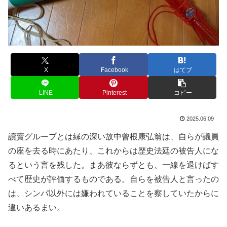
X
Facebook
はてブ
LINE
Pinterest
コピー
2025.06.09
讀賣グループとは縁の深い故中曾根康弘翁は、自らが議員
の座を去る時にあたり、これからは歴史法廷の被告人にな
るという言を残した。まあ彼ならずとも、一線を退けばす
べて歴史が評価するものである。自らを被告人と言ったの
は、シンパ以外には嫌われていることを察していたからに
違いあるまい。