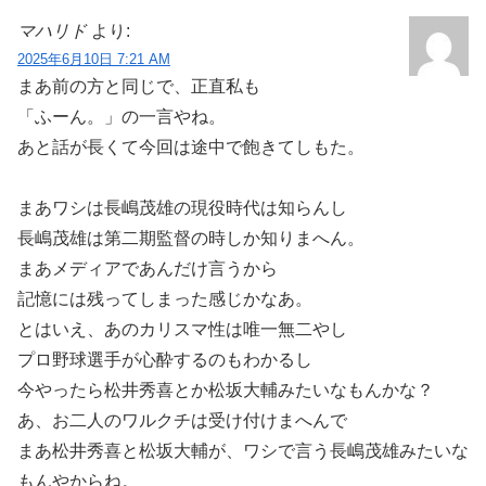
マハリド
より:
2025年6月10日 7:21 AM
まあ前の方と同じで、正直私も
「ふーん。」の一言やね。
あと話が長くて今回は途中で飽きてしもた。
まあワシは長嶋茂雄の現役時代は知らんし
長嶋茂雄は第二期監督の時しか知りまへん。
まあメディアであんだけ言うから
記憶には残ってしまった感じかなあ。
とはいえ、あのカリスマ性は唯一無二やし
プロ野球選手が心酔するのもわかるし
今やったら松井秀喜とか松坂大輔みたいなもんかな？
あ、お二人のワルクチは受け付けまへんで
まあ松井秀喜と松坂大輔が、ワシで言う長嶋茂雄みたいな
もんやからね。