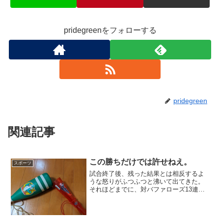
pridegreenをフォローする
pridegreen
関連記事
この勝ちだけでは許せねえ。
スポーツ
試合終了後、残った結果とは相反するよ
うな怒りがふつふつと沸いて出てきた。
それほどまでに、対バファローズ13連敗
という結果を残したこととが許せないの
だ。いや、私もバファローズは贔屓のチ
ームのうちだからせいぜいざまあみろと