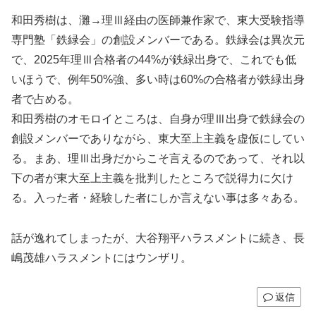
和田秀樹は、灘→理Ⅲ経由の医師兼作家で、東大受験指導
専門塾「鉄緑会」の創設メンバーである。鉄緑会は異次元
で、2025年理Ⅲ合格者の44%が鉄緑出身で、これでも低
いほうで、例年50%強、多い時は60%の合格者が鉄緑出身
者で占める。
和田秀樹のオモロイところは、自身が理Ⅲ出身で鉄緑会の
創設メンバーでありながら、東大至上主義を虚仮にしてい
る。まあ、理Ⅲ出身だからこそ言えるのであって、それ以
下の者が東大至上主義を批判したところで説得力に欠け
る。入った者・経験した者にしか言えない事は多々ある。
話が逸れてしまったが、大谷翔平ハラスメントに続き、長
嶋茂雄ハラスメントにはウンザリ。
返信