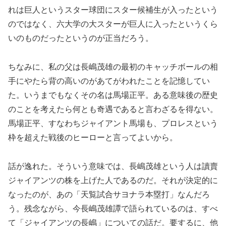
れは巨人というスター球団にスター候補生が入ったという
のではなく、六大学の大スターが巨人に入ったというくら
いのものだったというのが正当だろう。
ちなみに、私の父は長嶋茂雄の最初のキャッチボールの相
手にやたら背の高いのがあてがわれたことを記憶してい
た。いうまでもなくその名は馬場正平。ある意味後の歴史
のことを考えたら何とも奇遇であると言わざるを得ない。
馬場正平、すなわちジャイアント馬場も、プロレスという
枠を超えた戦後のヒーローと言ってよいから。
話が逸れた。そういう意味では、長嶋茂雄という人は讀賣
ジャイアンツの株を上げた人であるのだ。それが決定的に
なったのが、あの「天覧試合サヨナラ本塁打」なんだろ
う。残念ながら、今長嶋茂雄譚で語られているのは、すべ
て「ジャイアンツの長嶋」についての話だ。要するに、他