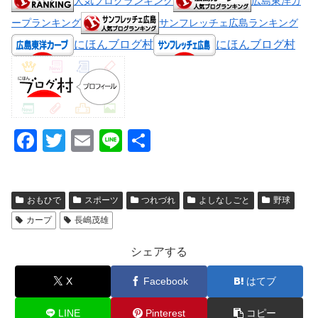
人気ブログランキング
広島東洋カ
ープランキング
サンフレッチェ広島ランキング
にほんブログ村
にほんブログ村
F
T
E
Li
共
a
wi
m
n
有
c
tt
ail
e
おもひで
スポーツ
つれづれ
よしなしごと
野球
e
er
カープ
長嶋茂雄
b
o
シェアする
o
X
Facebook
はてブ
k
LINE
Pinterest
コピー