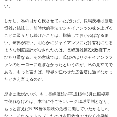
い。
しかし、私の目から観させていただけば、長嶋茂雄は渡邉
恒雄と結託し、前時代的手法でジャイアンツの株を上げる
ことに汲々とし続けたことは、指摘しておかねばなるま
い。球界が狂い、明らかにジャイアンツにだけ有利になる
ような制度設計がなされたのは、長嶋茂雄第2次政権下と
ぴたり重なる。その意味では、氏はやはりジャイアンツフ
ァンのヒーローに過ぎなかったというのが、私の見立てで
ある。もっと言えば、球界を狂わせた広告塔に過ぎなかっ
たとさえ言えるのだ。
歴史にifはないが、もし長嶋茂雄が平成16年3月に脳梗塞
で倒れなければ、本当に今ごろ1リーグ10球団制となり、
もっと言えばNPB自体崩壊の危機に瀕していたかもしれ
ない。それをストップしたのは古田敦也ではなく小泉純一