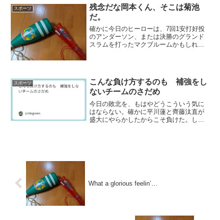
そもそもスターターを見て...
残念だな岡本くん、そこは菊池
スポーツ
だ。
確かに今日のヒーローは、7回1安打好投
のアンダーソン、または決勝のグランド
スラムを打ったマクブルームかもしれな
い。しかし、本当の意味で試合を決めた
のは、8回裏ワンアウト1、3塁からの菊池
のプレイに違いあるまい。はっきり言っ
て、まずい流れだっ...
こんな負け方するのも 補強をし
スポーツ
ないチームのさだめ
今日の敗北を、もはやどうこういう気に
はならない。確かに平川蓮と齊藤汰直が
盛大にやらかしたからこそ負けた。しか
し、それをカヴァーできない先輩選手ど
ももまただらしがない。それ以前に、ル
ーキーに頼らなければならないチーム作
りをした球団がだらしがな...
What a glorious feelin’…