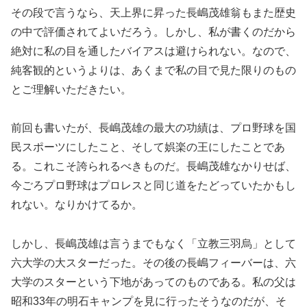
その段で言うなら、天上界に昇った長嶋茂雄翁もまた歴史
の中で評価されてよいだろう。しかし、私が書くのだから
絶対に私の目を通したバイアスは避けられない。なので、
純客観的というよりは、あくまで私の目で見た限りのもの
とご理解いただきたい。
前回も書いたが、長嶋茂雄の最大の功績は、プロ野球を国
民スポーツにしたこと、そして娯楽の王にしたことであ
る。これこそ誇られるべきものだ。長嶋茂雄なかりせば、
今ごろプロ野球はプロレスと同じ道をたどっていたかもし
れない。なりかけてるか。
しかし、長嶋茂雄は言うまでもなく「立教三羽烏」として
六大学の大スターだった。その後の長嶋フィーバーは、六
大学のスターという下地があってのものである。私の父は
昭和33年の明石キャンプを見に行ったそうなのだが、そ