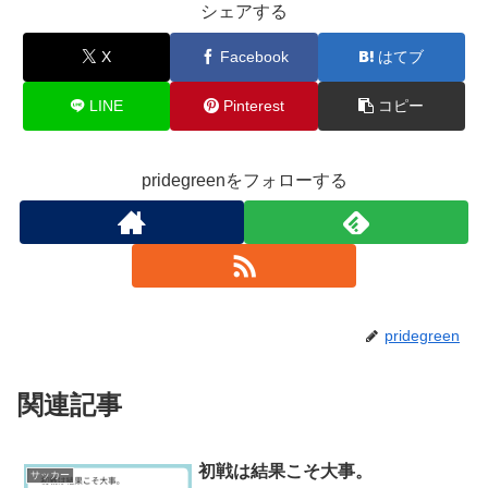
o
シェアする
k
X
Facebook
はてブ
LINE
Pinterest
コピー
pridegreenをフォローする
pridegreen
関連記事
初戦は結果こそ大事。
サッカー