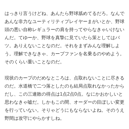
はっきり言うけどね、あんたら野球舐めてるだろ。なんで
あんな非力なユーティリティプレイヤーまがいとか、野球
頭の悪い自称レギュラーの肩を持ってやらなきゃいけない
んだ。てゆーか、野球を真摯に見ていたら策としてはバ
ツ。ありえないことなのだ。それをまずみんな理解しよ
う。理解できなきゃ、カープファンを名乗るのやめよう。
そのくらい重いことなのだ。
現状のカープのだめなところは、点取れないことに尽きる
のだ。水道橋で二つ落としたのも結局点取れなかったから
だし、この三連敗の得点は1点2点0点。なにかおかしいと
思わなきゃ嘘だ。しかもこの間、オーダーの目ぼしい変更
を行っていない。そりゃどうにもならないよね。そのうえ
野間は攻守にやらかすしね。