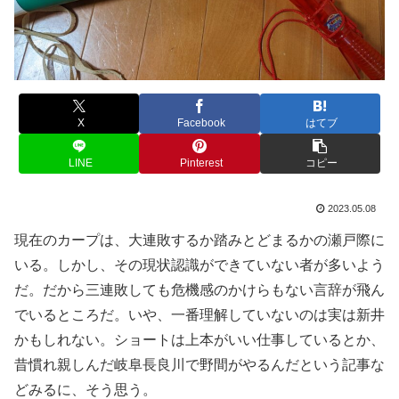
X
Facebook
はてブ
LINE
Pinterest
コピー
2023.05.08
現在のカープは、大連敗するか踏みとどまるかの瀬戸際に
いる。しかし、その現状認識ができていない者が多いよう
だ。だから三連敗しても危機感のかけらもない言辞が飛ん
でいるところだ。いや、一番理解していないのは実は新井
かもしれない。ショートは上本がいい仕事しているとか、
昔慣れ親しんだ岐阜長良川で野間がやるんだという記事な
どみるに、そう思う。