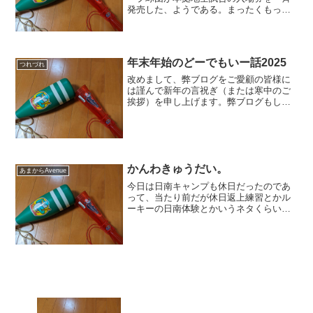
発売した、ようである。まったくもって
ばかばかしい。まあ決してカープが唯一
無二ではないようだが、毎年毎年騒動が
起こっているのに、やめりゃいいと思
う。でも何かここで引き下が...
年末年始のどーでもいー話2025
つれづれ
改めまして、弊ブログをご愛顧の皆様に
は謹んで新年の言祝ぎ（または寒中のご
挨拶）を申し上げます。弊ブログもしつ
こく続けて、大家こそ変われどこの７月
で満19年、そして20年目に突入いたしま
す。今後ともますますのご贔屓をよろし
くお願いいたします。...
かんわきゅうだい。
あまからAvenue
今日は日南キャンプも休日だったのであ
って、当たり前だが休日返上練習とかル
ーキーの日南体験とかいうネタくらいし
かない。要するに脊髄反射で書けるくら
いのものでしかないから、ここでは取り
上げるに及ばない。なので、筆を休めて
もいいのだが、まあつまら...