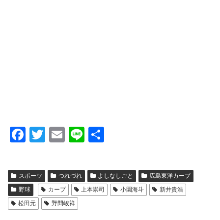
F
T
E
Li
共
a
wi
m
n
有
c
tt
ail
e
スポーツ
つれづれ
よしなしごと
広島東洋カープ
e
er
野球
カープ
上本崇司
小園海斗
新井貴浩
b
松田元
野間峻祥
o