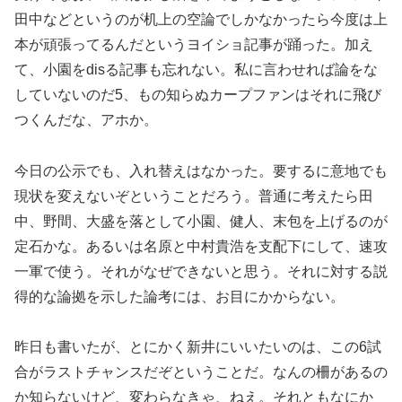
田中などというのが机上の空論でしかなかったら今度は上
本が頑張ってるんだというヨイショ記事が踊った。加え
て、小園をdisる記事も忘れない。私に言わせれば論をな
していないのだ5、もの知らぬカープファンはそれに飛び
つくんだな、アホか。
今日の公示でも、入れ替えはなかった。要するに意地でも
現状を変えないぞということだろう。普通に考えたら田
中、野間、大盛を落として小園、健人、末包を上げるのが
定石かな。あるいは名原と中村貴浩を支配下にして、速攻
一軍で使う。それがなぜできないと思う。それに対する説
得的な論拠を示した論考には、お目にかからない。
昨日も書いたが、とにかく新井にいいたいのは、この6試
合がラストチャンスだぞということだ。なんの柵があるの
か知らないけど、変わらなきゃ、ねえ。それともなにか