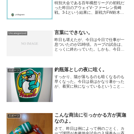
特別大会である百年構想リーグの初戦だ
った昨日のアウェイV･ファーレン長崎
戦。3-1という結果に、新戦力FW鈴木章
斗の得点という最良に近い結果を収める
ことができた。いかにJの順位にかかわら
ない特別大会とはいえ、勝利という結果
を出したことはやは...
言葉にできない。
Uncategorized
昨日も堪えたが、今日は今日で仕事が一
息ついたのが21時頃。カープの試合は、
とっくに終わっていた。しかも、今日は
18時30分頃から一息つくまでずっと拘束
され、スマホを見ることもできない状況
だったのであって、文字列を追ってどう
こうにすらならなら...
釣瓶落としの夜に呟く。
スポーツ
すっかり、陽が落ちるのも暗くなるのも
早くなった。今日は昼はかなり暑かった
が、着実に秋になっているということだ
ろう。今日は神無月朔日。だからといっ
てなにもすることはなく、久々にナイタ
ー以外を聞いたRCCの特番で、煙石博元
アナと木下和恵元アナの...
こんな商法に引っかかる方が莫迦
スポーツ
なのよ。
さて、昨日は例によって例のごとく、カ
ープ球団が本拠地全試合の入場券を一斉