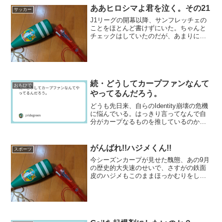
ああヒロシマよ君を泣く。その21
サッカー
J1リーグの開幕以降、サンフレッチェの
ことをほとんど書けずにいた。ちゃんと
チェックはしていたのだが、あまりにも
暴利を貪るDAZNへの怒りから解約したま
まにしていて、ライヴで特にアウェイの
ゲームを観られなかった。それで、なん
となく書きづらかっ...
続・どうしてカープファンなんて
おもひで
やってるんだろう。
どうも先日来、自らのIdentity崩壊の危機
に悩んでいる。はっきり言ってなんで自
分がカープなるものを推しているのかに
ついて自己嫌悪にも近いものを持ってい
るのだ。それは自分の過去と生き様に対
する自己否定に他ならないし、自分の血
がんばれ!!ハジメくん!!
スポーツ
となり肉となっ...
今シーズンカープが見せた醜態、あの9月
の歴史的大失速のせいで、さすがの鉄面
皮のハジメもこのままほっかむりをして
いたらまずいと思っているらしい。これ
までカープと喰い合わせのように扱われ
ていたFA戦線への参入を仄めかすような
記事がぶち上げられて...