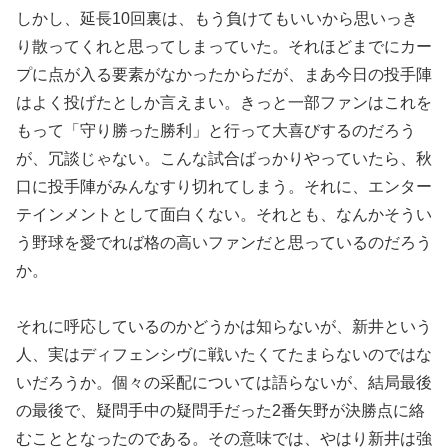
しかし、延長10回裏は、もう負けてもいいから思いっき
り散ってくれと思ってしまっていた。それほどまでにカー
プに点が入る要素がなかったからだが、まあ今日の投手陣
はよく投げたとしか言えまい。きっと一部ファンはこれを
もって「守り勝った勝利」と行って大喜びするのだろう
が、冗談じゃない。こんな試合ばっかりやっていたら、秋
口に投手陣がみんなすり切れてしまう。それに、エンター
テインメントとして面白くない。それとも、なんかそうい
う野球を愛でれば格の高いファンだと思っているのだろう
か。
それに呼応しているのかどうかは知らないが、新井という
人、実はディフェンシヴに戦いたくてたまらないのではな
いだろうか。個々の采配については語らないが、結局最後
の最後で、疑問手中の疑問手だった2番矢野が決勝点に絡
むこととなったのである。その意味では、やはり新井は強