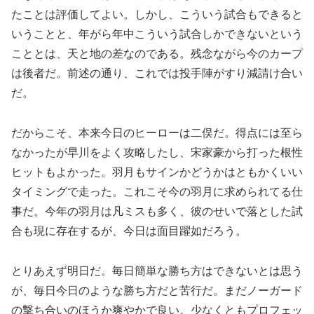
たことは評価してよい。しかし、こういう試合もできると
いうことと、年がら年中こういう試合しかできないという
こととは、天と地の差なのである。残念ながら今のカープ
は後者だ。前述の通り、これでは投手陣がすり減請け合い
だ。
だからこそ、本来今日のヒーローは二俣だ。得点には至ら
なかったが早川をよく攻略したし、宋家豪から打った根性
ヒットもよかった。羽月もサインかどうかはともかくいい
タイミングで走った。これこそ今の羽月に求められてる仕
事だ。今年の羽月は凡ミスも多く、彼のせいで落とした試
合も現に存在するが、今日は面目躍如だろう。
とりあえず明日だ。毎日簡単な勝ち方はできないとは思う
が、毎日今日のような勝ち方だと苦行だ。まだノーガード
の撃ち合いのほうか爽やかで良い。少なくともプロフェッ