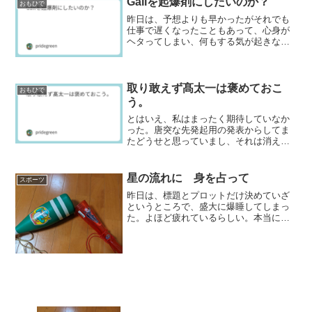
Gailを起爆剤にしたいのか？
おもひで
昨日は、予想よりも早かったがそれでも
仕事で遅くなったこともあって、心身が
ヘタってしまい、何もする気が起きなか
った。三連休の初日の今朝も何となくけ
だるい。どうも先日の人間ドックで思い
もしなかった所見が出そうなことが原因
なのかもしれない。「病は...
取り敢えず髙太一は褒めておこ
おもひで
う。
とはいえ、私はまったく期待していなか
った。唐突な先発起用の発表からしてま
たどうせと思っていまし、それは消えな
い。それに立ち上がりは、それ見たこと
がと思った。でも、結果6回1失点。上出
来だ。それにドラゴンズのオフェンスも
星の流れに 身を占って
スポーツ
カーブほど悪くはない。...
昨日は、標題とプロットだけ決めていざ
というところで、盛大に爆睡してしまっ
た。よほど疲れているらしい。本当に、
このままでは我が社に殺されるとさえ思
うくらいで、休息の暇もないくらいだ。
結局休むべきところで濃密に休まねばな
らないらしい。そんな睦月...