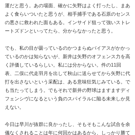
運だと思う。あの場面、確かに矢野はよく打ったし、まあ
よく食らいついたと思うが、相手捕手である石原のセンス
の悪さに救われた面もある。インサイド狙って強いストレ
ートズドンといってたら、分からなかったと思う。
でも、私の目が曇っているのかつまらぬバイアスがかかっ
ているのかは知らないが、新井は矢野のオフェンス力を高
く評価しているらしい。私には分からない。件の11回
表、二俣に代走羽月を出して秋山に送らせてから矢野に代
打を出さないという采配は、ある意味狂気じみている。で
も当たってしまう。でもそれで新井の野球はますますディ
フェンシヴになるという負のスパイラルに陥る未来しか見
えない。
今日は早川が抜群に良かったし、そもそもこんな試合を余
儀なくされることは年に何回かはあるから、しっかり勝て