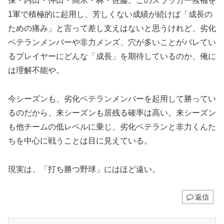
保・内田・仲田・高木・林・佐藤。このスラッガー候補を
1軍で積極的に起用し、芳しくない成績が続けば「成長の
ための痛み」と言って差し支えはないと思うけれど、劣化
ベテランメンバーや非力メンズ、穴が多いことがバレてい
るプレイヤーにどんな「成長」を期待しているのか、俺に
は理解不能や。
今シーズンも、劣化ベテランメンバーを起用して勝ってい
るのだから、来シーズンも居残る確率は高い。来シーズン
も他チームの低レベルに乗じ、劣化ベテランと非力くんた
ちを中心に戦うことは目に見えている。
現実は、「打ち勝つ野球」にはほど遠い。
返信