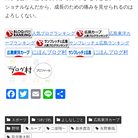
ショナルなんだから、成長のための痛みを見せられるのは
よろしくない。
人気ブログランキング
広島東洋カ
ープランキング
サンフレッチェ広島ランキング
にほんブログ村
にほんブログ村
F
T
E
Li
共
a
wi
m
n
有
c
tt
ail
e
スポーツ
つれづれ
よしなしごと
広島東洋カープ
e
er
野球
カープ
二俣翔一
新井貴浩
矢野雅哉
b
羽月隆太郎