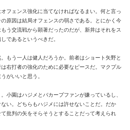
はオフェンス強化に当てなければなるまい。何と言っ
その原因は結局オフェンスの弱さである。とにかく今
はもう交流戦から顕著だったのだが、新井はそれをス
越しであるというべきだ。
然。もう一人は健人だろうか。前者はショート矢野と
者は右打者の強化のために必要なピースだ。マクプル
ほうがいいと思う。
う。小園はハジメとバカープファンが嫌っているし、
けない。どちらもハジメには許せないことだ。だか
せて批判の矢をそらそうとすることだって考えられ