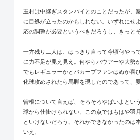
玉村は中継ぎスタンバイとのことだったが、
に目処が立ったのかもしれない。いずれにせ
応の調整が必要というべきだろうし、きっと
一方残り二人は、はっきり言って今頃何やっ
に力不足が見え見え。何やらバウアーや大勢
でもレギュラーかとバカープファンはぬか喜
化球攻めされたら馬脚を現したのであって、
曽根について言えば、そろそろやばいよとい
球から仕掛けられない。この点ではもはや羽
といけないだろう。それができなかったのは
いえ。