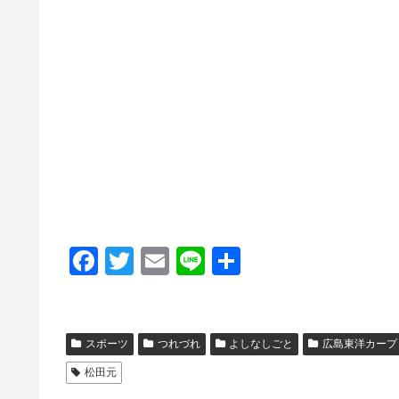
F
T
E
Li
共
a
wi
m
n
有
c
tt
ail
e
e
er
スポーツ
つれづれ
よしなしごと
広島東洋カープ
b
松田元