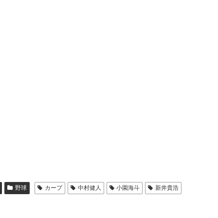
野球
カープ
中村健人
小園海斗
新井貴浩