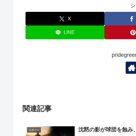
o
シ
o
k
X
LINE
prideg
関連記事
沈黙の影が球団を蝕み
スポーツ