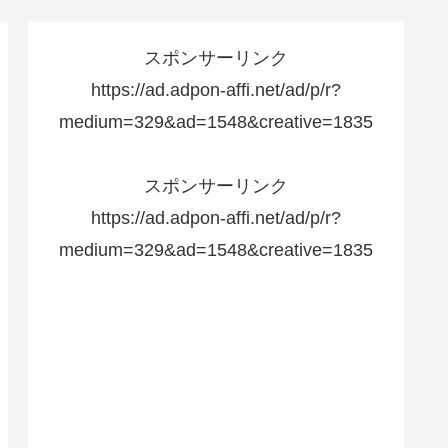
スポンサーリンク
https://ad.adpon-affi.net/ad/p/r?
medium=329&ad=1548&creative=1835
スポンサーリンク
https://ad.adpon-affi.net/ad/p/r?
medium=329&ad=1548&creative=1835