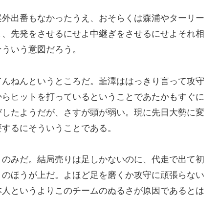
案外出番もなかったうえ、おそらくは森浦やターリー
よ、先発をさせるにせよ中継ぎをさせるにせよそれ相
そういう意図だろう。
てんねんというところだ。韮澤ははっきり言って攻守
からヒットを打っているということであたかもすぐに
びしたようだが、さすが頭が弱い。現に先日大勢に変
要するにそういうことである。
うのみだ。結局売りは足しかないのに、代走で出て初
月のほうが上だ。よほど足を磨くか攻守に頑張らない
本人というよりこのチームのぬるさが原因であるとは