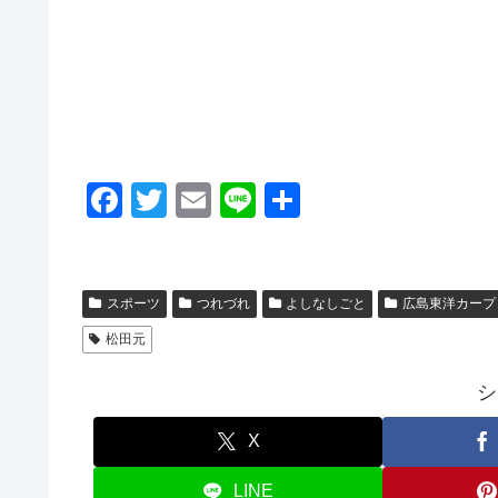
F
T
E
Li
共
a
wi
m
n
有
c
tt
ail
e
e
er
スポーツ
つれづれ
よしなしごと
広島東洋カープ
b
松田元
o
シ
o
k
X
LINE