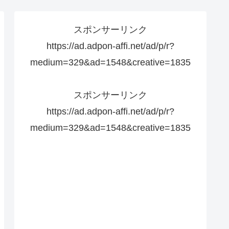
スポンサーリンク
https://ad.adpon-affi.net/ad/p/r?
medium=329&ad=1548&creative=1835
スポンサーリンク
https://ad.adpon-affi.net/ad/p/r?
medium=329&ad=1548&creative=1835