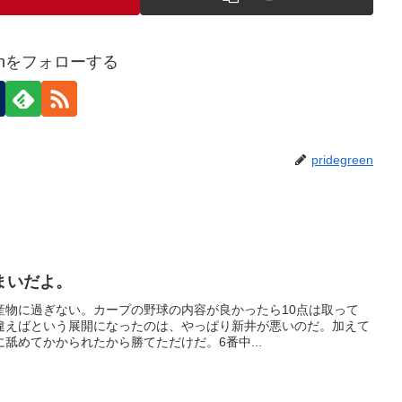
reenをフォローする
pridegreen
まいだよ。
産物に過ぎない。カープの野球の内容が良かったら10点は取って
違えばという展開になったのは、やっぱり新井が悪いのだ。加えて
舐めてかかられたから勝てただけだ。6番中...