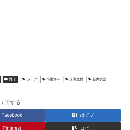
野球
カープ
小園海斗
床田寛樹
新井貴浩
ェアする
Facebook
はてブ
Pinterest
コピー