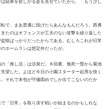
では結果を欲しがる姿を見せていたから、 もう少し
運転で、まあ普通に投げたらあんなもんだろう。西勇
てきたのはオフェンスが工夫のない攻撃を繰り返した
が盆暗ばっかりだったからである。むしろこれが日常
中のホームランは想定外だったが。
局の「推し活」は活発だ。８回裏、無死一塁から菊池
て失望した。よほど今日の小園スターター起用を快く
る。それで末包が守備固めでしか出てこないのだか
味で「日常」を取り戻す戦いが始まるのかもしれな