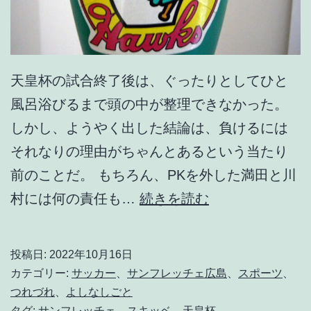
天皇杯の試合終了後は、ぐったりとしてひと
風呂浴びるまで頭の中が整理できなかった。
しかし、ようやく出した結論は、負けるには
それなりの理由がちゃんとあるという当たり
前のことだ。 もちろん、PKを外した満田と川
反
村には何の責任も…
続きを読む
省
し
投稿日:
2022年10月16日
な
カテゴリー:
サッカー
、
サンフレッチェ広島
、
スポーツ
、
い
つれづれ
、
よしなしごと
タグ:
サンフレッチェ
、
スキッベ
、
天皇杯