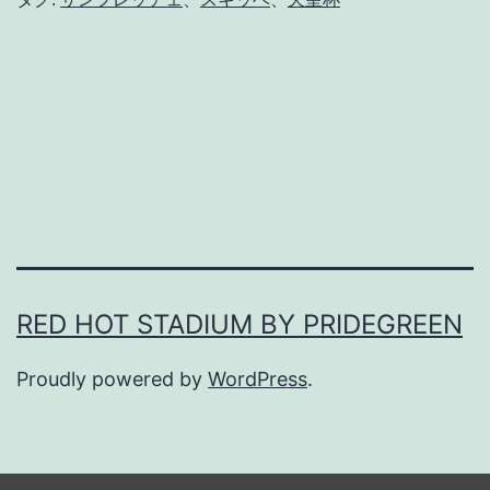
と
強
く
な
れ
な
い
。
RED HOT STADIUM BY PRIDEGREEN
Proudly powered by
WordPress
.