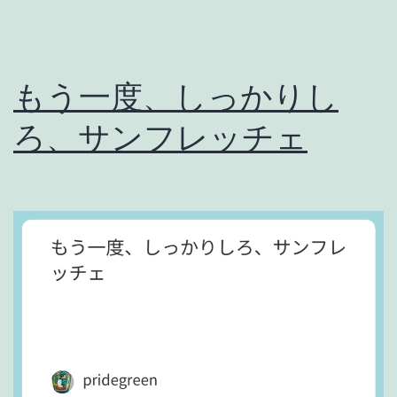
は
要
ら
もう一度、しっかりし
な
ろ、サンフレッチェ
い
。