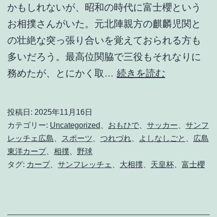
かもしれないが、昭和の時代に富士櫻という
お相撲さんがいた。元北陣親方の麒麟児関と
の壮絶な突っ張り合いを覚えておられる方も
多いだろう。最高位関脇で三役もそれなりに
敗
務めたが、とにかく取…
続きを読む
北
に
投稿日:
2025年11月16日
E
カテゴリー:
Uncategorized
、
おもひで
、
サッカー
、
サンフ
x
レッチェ広島
、
スポーツ
、
つれづれ
、
よしなしごと
、
広島
東洋カープ
、
相撲
、
野球
c
タグ:
カープ
、
サンフレッチェ
、
大相撲
、
天皇杯
、
富士櫻
u
s
e