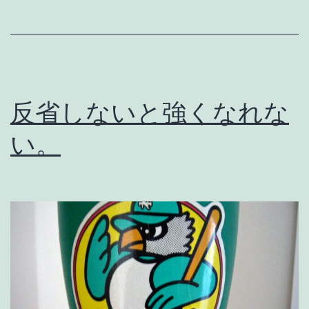
か
り
し
ろ
反省しないと強くなれな
、
サ
い。
ン
フ
レ
ッ
チ
ェ