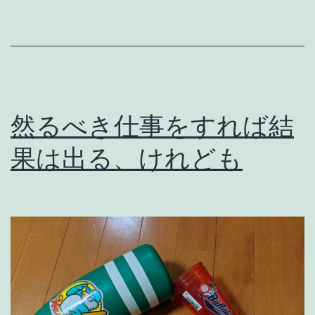
授
し
ま
す
。
然るべき仕事をすれば結
果は出る、けれども