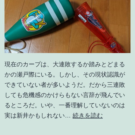
ど
も
現在のカープは、大連敗するか踏みとどまる
かの瀬戸際にいる。しかし、その現状認識が
できていない者が多いようだ。だから三連敗
しても危機感のかけらもない言辞が飛んでい
るところだ。いや、一番理解していないのは
勝
実は新井かもしれない…
続きを読む
ち