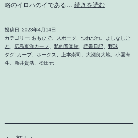
勝
略のイロハのイである…
続きを読む
っ
た
投稿日:
2023年4月14日
か
カテゴリー:
おもひで
、
スポーツ
、
つれづれ
、
よしなしご
ら
と
、
広島東洋カープ
、
私的音楽館
、
読書日記
、
野球
タグ:
カープ
、
ホークス
、
上本崇司
、
大瀬良大地
、
小園海
こ
斗
、
新井貴浩
、
松田元
そ
言
わ
せ
て
も
ら