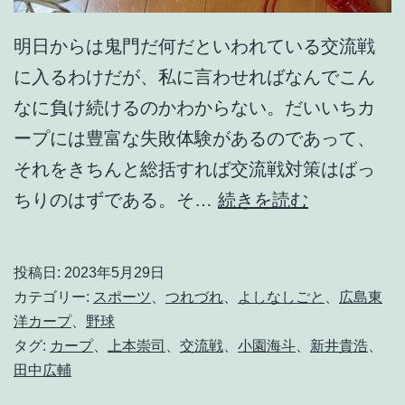
明日からは鬼門だ何だといわれている交流戦
に入るわけだが、私に言わせればなんでこん
なに負け続けるのかわからない。だいいちカ
ープには豊富な失敗体験があるのであって、
それをきちんと総括すれば交流戦対策はばっ
交
ちりのはずである。そ…
続きを読む
流
戦
投稿日:
2023年5月29日
攻
カテゴリー:
スポーツ
、
つれづれ
、
よしなしごと
、
広島東
略
洋カープ
、
野球
タグ:
カープ
、
上本崇司
、
交流戦
、
小園海斗
、
新井貴浩
、
法
田中広輔
伝