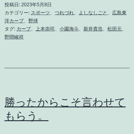
た
投稿日:
2023年5月8日
き
カテゴリー:
スポーツ
、
つれづれ
、
よしなしごと
、
広島東
ゃ
洋カープ
、
野球
タグ:
カープ
、
上本崇司
、
小園海斗
、
新井貴浩
、
松田元
、
打
野間峻祥
て
る
よ
う
に
し
勝ったからこそ言わせて
ろ
もらう。
。