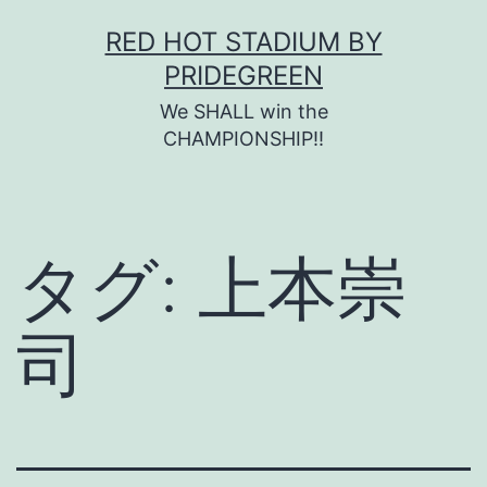
コ
RED HOT STADIUM BY
ン
PRIDEGREEN
テ
We SHALL win the
ン
CHAMPIONSHIP!!
ツ
へ
ス
タグ:
上本崇
キ
ッ
司
プ