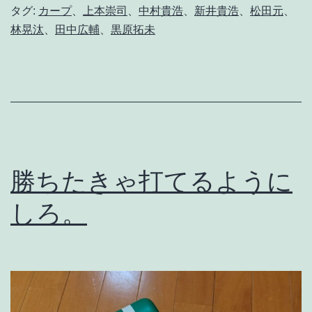
タグ:
カープ
、
上本崇司
、
中村貴浩
、
新井貴浩
、
松田元
、
事
林晃汰
、
田中広輔
、
黒原拓未
を
す
れ
ば
結
果
勝ちたきゃ打てるように
は
しろ。
出
る
、
け
れ