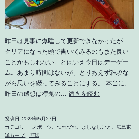
昨日は見事に爆睡して更新できなかったが、
クリアになった頭で書いてみるのもまた良い
ことかもしれない。とはいえ今日はデーゲー
ム。あまり時間はないが、とりあえず雑駁な
がら思いを綴ってみることにする。 本当に、
然
昨日の感想は標題の…
続きを読む
る
べ
投稿日:
2023年5月27日
き
カテゴリー:
スポーツ
、
つれづれ
、
よしなしごと
、
広島東
仕
洋カープ
、
野球