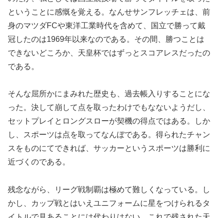
ということに感慨を覚える。なんせサンフレッチェは、前
身のマツダFCや東洋工業時代を含めて、国立で勝って戴
冠したのは1969年以来なのである。その間、勝つことは
できないどころか、天皇杯ではずっとスコアレスだったの
である。
そんな屈所かにまみれた歴史も、過去帳入りすることにな
った。決して崩して点を取ったわけでもなないようだし、
セットプレイとロングスローが契機の得点ではある。しか
し、スポーツは点を取ってなんぼである。得られたチャン
スをものにてできれば、サッカーというスポーツは勝利に
近づくのである。
残念ながら、リーグ戦制覇は極めて難しくなっている。し
かし、カップ戦とはいえユニフォームに星をつけられるタ
イトルで見あることには代わりはない。これで残された天