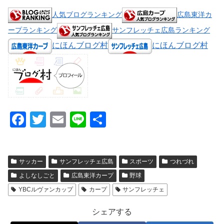
人気ブログランキング
広島東洋カ
ープランキング
サンフレッチェ広島ランキング
にほんブログ村
にほんブログ村
F
T
E
Li
共
a
wi
m
n
有
c
tt
ail
e
サッカー
サンフレッチェ広島
スポーツ
つれづれ
e
er
よしなしごと
広島東洋カープ
野球
b
YBCルヴァンカップ
カープ
サンフレッチェ
o
o
シェアする