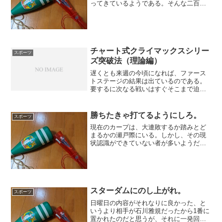
ってきているようである。そんな二百十
日の夜。玉村はよく踏ん張った。完封こ
そ次の課題になったが、今日の内容は申
し分ない。少なくとも崩れる気配なく
淡々と抑えたのが良かった。...
チャート式クライマックスシリー
スポーツ
ズ突破法（理論編）
遅くとも来週の今頃になれば、ファース
トステージの結果は出ているのである。
要するに次なる戦いはすぐそこまで迫っ
ている。戦う以上は、負けるなどという
選択肢はありえないのであって、どうす
れば勝てるかということを真剣に考えね
勝ちたきゃ打てるようにしろ。
スポーツ
ばならない。それを至極真...
現在のカープは、大連敗するか踏みとど
まるかの瀬戸際にいる。しかし、その現
状認識ができていない者が多いようだ。
だから三連敗しても危機感のかけらもな
い言辞が飛んでいるところだ。いや、一
番理解していないのは実は新井かもしれ
ない。ショートは上本がい...
スターダムにのし上がれ。
スポーツ
日曜日の内容がそれなりに良かった、と
いうより相手が石川雅規だったから1番に
置かれたのだと思うが、それに一発回答