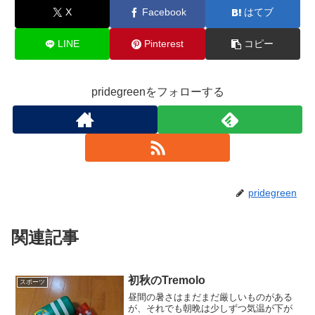
k
X
Facebook
はてブ
LINE
Pinterest
コピー
pridegreenをフォローする
pridegreen
関連記事
初秋のTremolo
スポーツ
昼間の暑さはまだまだ厳しいものがある
が、それでも朝晩は少しずつ気温が下が