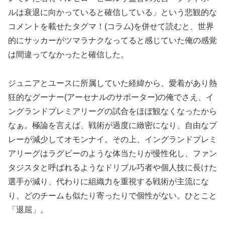
ルは衰退に向かっていると確信している」という悲観的な
コメントを載せたタグマ！(コラム)を併せて読むと、世界
的にサッカーがツマラナクなってると感じていた俺の感覚
は間違ってなかったと確信した。
ジュニアとユースに所属していた経緯から、愛着があり熱
狂的なグーナー(アーセナルのサポーター)の俺でさえ、イ
ングランドプレミアリーグの試合をほぼ観なくなったから
なぁ。極論を言えば、戦術が過度に緻密になり、自由なプ
レーが減少してオモンナイ。その上、イングランドプレミ
アリーグはラグビーのような体当たりが慢性化し、ファン
タジスタと呼ばれるようなドリブル巧者や個人技に長けた
選手が減り、代わりに組織力を重視する戦術が主流にな
り、どのチームも似たり寄ったりで個性がない。ひとこと
「退屈」。