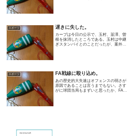
を出した奨成をまずは褒めよう。今日の
結果と内容を見て、たまたまとかまぐれ
とか言う莫迦は死ねばいいと思う。なの
で今日の試合内容は文句...
遅きに失した。
スポーツ
カープは今日の公示で、玉村、韮澤、曽
根を抹消したところである。玉村は中継
ぎスタンバイとのことだったが、案外出
番もなかったうえ、おそらくは森浦やタ
ーリーに目処が立ったのかもしれない。
いずれにせよ、先発をさせるにせよ中継
ぎをさせるにせよそれ相応...
FA戦線に殴り込め。
スポーツ
あの歴史的大失速はオフェンスの弱さが
原因であることは言うまでもない。さす
がに球団当局もまずいと思ったか、FA補
強もあり得る旨ちらつかせているところ
だ。中にはそんなのカープらしくないか
らやだとかいうあほうもいるだろうが、
そんなの蹴散らしていか...