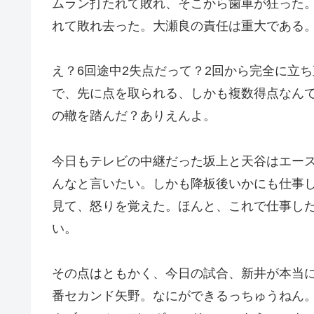
ムラン打たれて敗れ、そこから歯車が狂った
れて敗れ去った。大瀬良の責任は重大である
え？6回途中2失点だって？2回から完全に立
で、先に点を取られる、しかも複数得点なん
の轍を踏んだ？ありえんよ。
今日もテレビの中継だった坂上と天谷はエー
んなと言いたい。しかも降板後いかにも仕事
見て、怒りを覚えた。ほんと、これで仕事し
い。
その点はともかく、今日の試合、新井が本当
番セカンド矢野。なにができるっちゅうねん