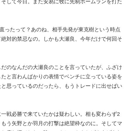
。そして今日。また安易に牧に先制ホームランを打た
。
ち直ったって？あのね、相手先発が東克樹という時点
て絶対的禁忌なの。しかも大瀬良、今年だけで何回そ
スだのなんだの大瀬良のことを言っていたが、ふざけ
したと言わんばかりの表情でベンチに立っている姿を
たと思っているのだったら、もうトレードに出せばい
に一戦必勝で来ていたかは疑わしい。相も変わらず2
。もう矢野とか羽月の打撃は絶望枠なのに。そしてマ