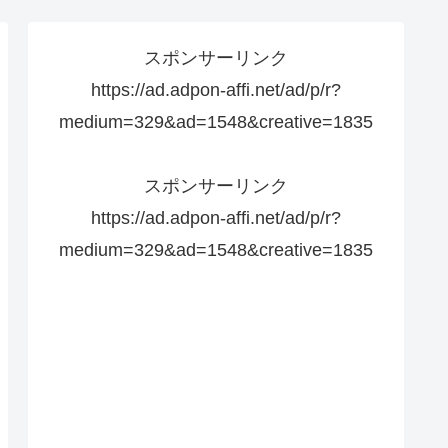
スポンサーリンク
https://ad.adpon-affi.net/ad/p/r?
medium=329&ad=1548&creative=1835
スポンサーリンク
https://ad.adpon-affi.net/ad/p/r?
medium=329&ad=1548&creative=1835