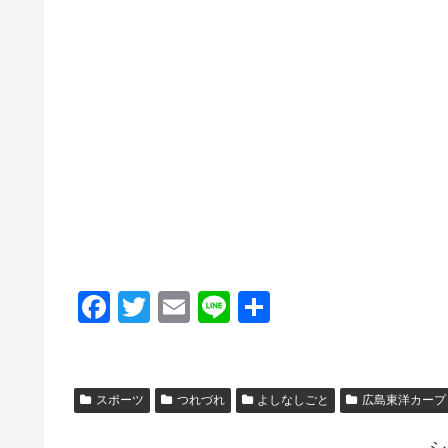
F
T
E
Li
共
a
wi
m
n
有
c
tt
ail
e
e
er
スポーツ
つれづれ
よしなしごと
広島東洋カープ
b