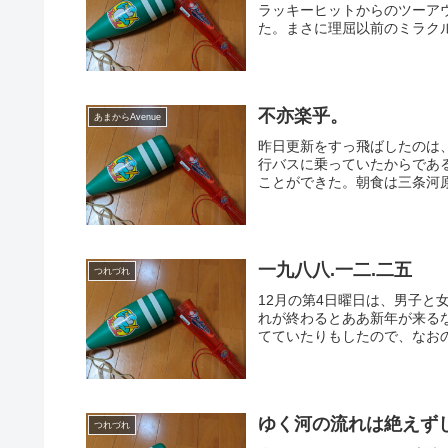
ラッキーヒットからのツーア
た。まさに理屈以前のミラクル
不亦楽乎。
あまからAvenue
昨日更新をすっ飛ばしたのは
行バスに乗っていたからであ
ことができた。朝食は三条河原
一九八八.一二.二五
つれづれ
12月の第4日曜日は、男子
れが終わるとああ新年が来る
てていたりもしたので、なおの
ゆく河の流れは絶えず
つれづれ