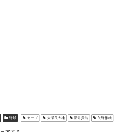
野球
カープ
大瀬良大地
新井貴浩
矢野雅哉