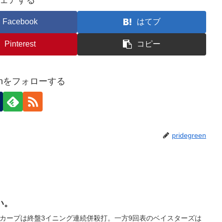
ェアする
Facebook
はてブ
Pinterest
コピー
reenをフォローする
pridegreen
い。
、カープは終盤3イニング連続併殺打。一方9回表のベイスターズは