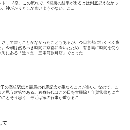
ウト1、3塁。この流れで、9回裏の結果が出るとは到底思えなかっ
、神がかりとしか言いようがない。こ...
、さして書くことがなかったこともあるが、今日京都に行くべく夜
る。今朝は然るべき時間に京都に着いたため、有意義に時間を使う
町にある「進々堂 三条河原町店」でとった...
と女子の高校駅伝と競馬の有馬記念が重なることが多い。なので、こ
なと思う次第である。独身時代はこの日を大掃除と年賀状書きに当
ことそう思う。最近は家の行事が重なるこ...
して