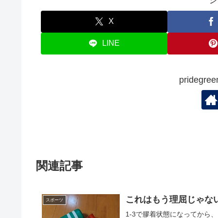
シ
o
o
X
k
LINE
prideg
関連記事
これはもう理屈じゃな
スポーツ
1-3で膠着状態になってから