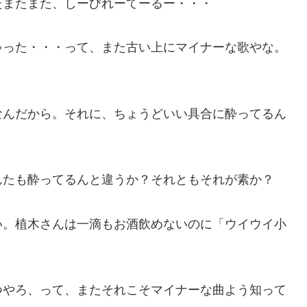
たまたまた、しーびれーてーるー・・・
ゃった・・・って、また古い上にマイナーな歌やな。
なんだから。それに、ちょうどいい具合に酔ってるん
んたも酔ってるんと違うか？それともそれが素か？
い。植木さんは一滴もお酒飲めないのに「ウイウイ小
つやろ、って、またそれこそマイナーな曲よう知って