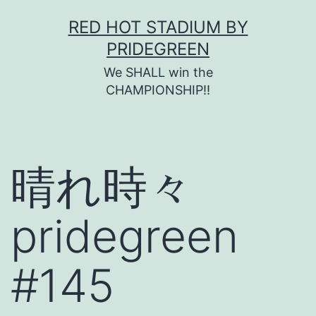
コ
RED HOT STADIUM BY
ン
PRIDEGREEN
テ
We SHALL win the
ン
CHAMPIONSHIP!!
ツ
へ
ス
晴れ時々
キ
ッ
pridegreen
プ
#145