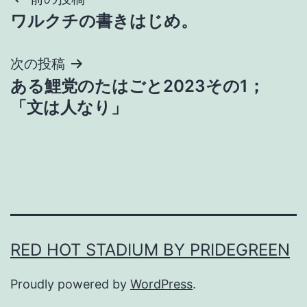
投
ワルクチの書きはじめ。
稿
ナ
次の投稿
ある鯉党のたはごと2023その1；
ビ
「文は人なり」
ゲ
ー
シ
ョ
ン
RED HOT STADIUM BY PRIDEGREEN
Proudly powered by
WordPress
.