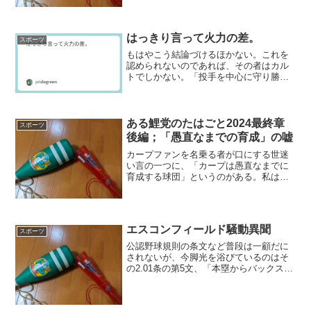
も、3失策で守り勝つもへったくれもない
と思うが、そういう...
はっきり言って火力の差。
スポーツ
もはやこう結論づけるほかない。これを
認められないのであれば、その者はカル
トでしかない。「投手を中心に守り勝つ
野球」を唱道する向きには耐えられぬこ
とかもしれないが、これが現実である。
得点力がなきゃ守るものもへったくれも
ないのだ。しかもそんな試...
ある鯉党のたはごと2024最終章
スポーツ
後編；「愚直なまでの育成」の嘘
カープファンを名乗る者が口にする世迷
い言の一つに、「カープは愚直なまでに
育成する球団」というのがある。私はこ
の言葉を発するをカープファン莫迦発見
器として見ているのだが、残念ながら非
常に莫迦が多いという結論に達するの
だ。正直なところ、よくこん...
エスコンフィールド騒動異聞
スポーツ
公認野球規則の条文など普段は一顧だに
されないが、今脚光を浴びているのはそ
の2.01条の第5文、「本塁からバックスト
ップまでの距離（中略）は、60フィート
（18.288メートル）以上を必要とす
る。」である。英文と違うというのでひ