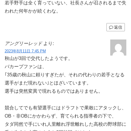
若手野手は全く育っていない、社長さんが召されるまで失
われた何年かが続くわな。
返信
アングリーレッド
より:
2023年8月11日 7:45 PM
秋山が3回で交代したようです。
バカープファンは、
｢35歳の秋山に頼りすぎたが、それの代わりの若手となる
選手がまだ現れない｣とほざいています。
選手は突然変異で現れるものではありません。
競合してでも有望選手にはドラフトで果敢にアタックし、
OB・非OBにかかわらず、育てられる指導者の下で、
タダ同然で手にいれ人里離れ浮世離れした高校の野球部に