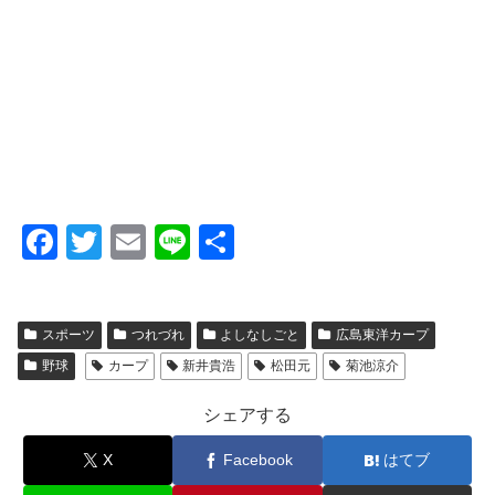
F
T
E
Li
共
a
wi
m
n
有
c
tt
ail
e
スポーツ
つれづれ
よしなしごと
広島東洋カープ
e
er
野球
カープ
新井貴浩
松田元
菊池涼介
b
o
シェアする
o
X
Facebook
はてブ
k