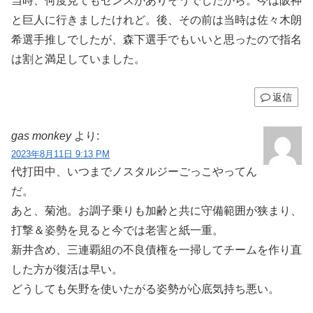
当時、何度見てもセンスがありそうでしたから。今は阪神
と巨人に行きましたけれど。後、その前は当時は佐々木朗
希選手推しでしたが、森下選手でもいいと思ったので指名
は割と満足していました。
返信
gas monkey
より:
2023年8月11日 9:13 PM
代打田中、いつまでノスタルジーごっこやってん
だ。
あと、菊池。お調子乗りも加齢と共に守備範囲が狭まり、
打撃＆姿勢を見ると今では老害と紙一重。
新井含め、三連覇組の不良債権を一掃してチームを作り直
した方が復活は早い。
どうしても矢野を使いたがる姿勢が心底気持ち悪い。