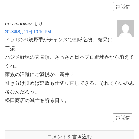
返信
gas monkey
より:
2023年8月11日 10:10 PM
ドラ1の30歳野手がチャンスで四球乞食、結果は
三振。
ハジメ野球の真骨頂、さっさと日本プロ野球界から消えて
くれ。
家族の活躍にご満悦か、新井？
引き分け挟めば連敗も仕切り直しできる、それくらいの思
考なんだろう。
松田商店の滅亡を祈る日々。
返信
コメントを書き込む