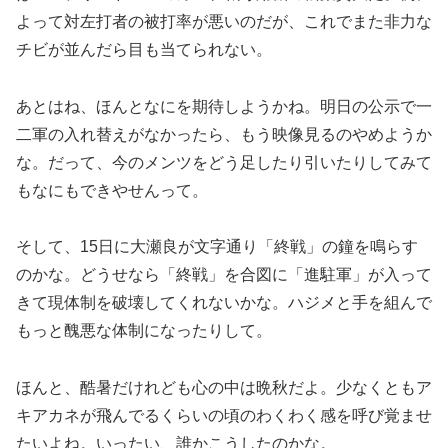
よって対左打者の被打率が悪いのだが、これでまた非力な
チビが並んだら目も当てられない。
あとはね、ほんとなにを期待しようかね。明日の公示で一
二軍の入れ替えがなかったら、もう映像見るのやめようか
な。だって、今のメンツをどう足したり引いたりしてみて
もなにもできやせんって。
そして、15日に大瀬良が文字通り「終戦」の鐘を鳴らす
のかな。どうせなら「終戦」を合図に「進駐軍」が入って
きて現体制を破壊してくれないかな。ハジメと手を組んで
もっと醜悪な体制になったりして。
ほんと、酷暑だけれども心の中は晩秋だよ。少なくともア
キアカネが飛んでるくらいの頃のわくわく感を呼び覚ませ
たいよね。いったい、誰かこうしたのかな。