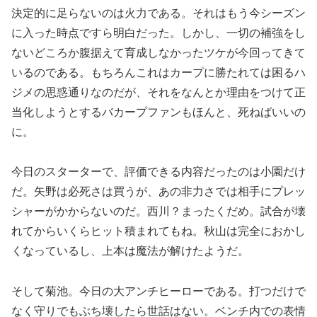
決定的に足らないのは火力である。それはもう今シーズン
に入った時点ですら明白だった。しかし、一切の補強をし
ないどころか腹据えて育成しなかったツケが今回ってきて
いるのである。もちろんこれはカープに勝たれては困るハ
ジメの思惑通りなのだが、それをなんとか理由をつけて正
当化しようとするバカープファンもほんと、死ねばいいの
に。
今日のスターターで、評価できる内容だったのは小園だけ
だ。矢野は必死さは買うが、あの非力さでは相手にプレッ
シャーがかからないのだ。西川？まったくだめ。試合が壊
れてからいくらヒット積まれてもね。秋山は完全におかし
くなっているし、上本は魔法が解けたようだ。
そして菊池。今日の大アンチヒーローである。打つだけで
なく守りでもぶち壊したら世話はない。ベンチ内での表情