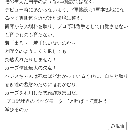
毛の生えた由宇のような2軍施設ではなく、
デビュー時にあがらないよう、2軍施設も1軍本拠地にな
るべく雰囲気を近づけた環境に整え、
観客から入場料を取り、プロ野球選手として自覚させない
と育つものも育たない。
若手出ろ～ 若手はいないのか～
と呪文のようにくり返しても、
突然現れたりしません！
カープ球団最大の欠点！
ハジメちゃんは死ぬほどわかっているくせに、自らと取り
巻き達の蓄財のためにほおかむり。
カープを利用した悪徳詐欺集団だ。
“プロ野球界のビッグモーター”と呼ばせて貰おう！
滅びるのみ！
返信