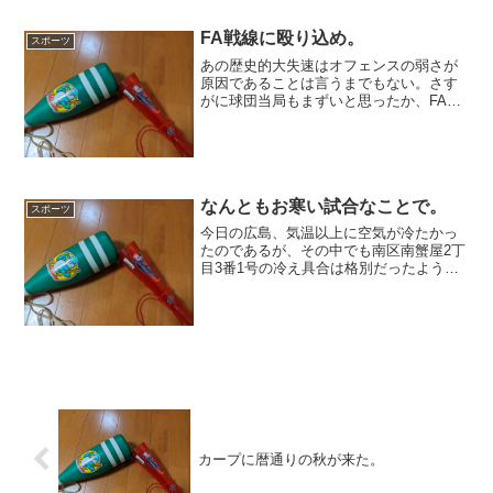
と騒動の種にな...
FA戦線に殴り込め。
スポーツ
あの歴史的大失速はオフェンスの弱さが
原因であることは言うまでもない。さす
がに球団当局もまずいと思ったか、FA補
強もあり得る旨ちらつかせているところ
だ。中にはそんなのカープらしくないか
らやだとかいうあほうもいるだろうが、
そんなの蹴散らしていか...
なんともお寒い試合なことで。
スポーツ
今日の広島、気温以上に空気が冷たかっ
たのであるが、その中でも南区南蟹屋2丁
目3番1号の冷え具合は格別だったよう
だ。スタジアムで野球やっていた選手は
何考えていたか知らないが、こんな試合
見せられたファンはいい面の皮だったと
思う。まあ、スクワット...
カープに暦通りの秋が来た。