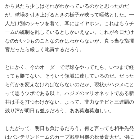
から見たら少しはそれがわかっているのかと思ったのだ
が、球場を引き上げるときの様子が映って唖然とした。一
人だけ別のシャツを着て、耳にはイヤホン。これはもうチ
ームの統制を乱しているとしかいえない。これが今日だけ
なのかいつものことなのかはわからないが、真っ当な指揮
官だったら厳しく叱責するだろう。
とにかく、今のオーダーで野球をやってたら、いつまで経
っても勝てない。そういう領域に達しているのだ。だった
ら何かを変えなければならないのだが、現状がハジメにと
って思うツボである以上、ハジメのマリオネットである新
井は手を打つわけがない。よって、非力なチビと三連覇の
残り滓が明日も並ぶだろう。ああ莫迦莫迦しい。
したがって、明日も負けるだろう。何と言っても相手先発
はバンテリンドームのカープ戦専用機の松葉貴大だ。例に