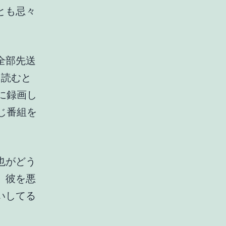
とも忌々
全部先送
を読むと
に録画し
同じ番組を
也がどう
。彼を悪
いしてる