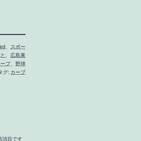
zed
、
スポー
ごと
、
広島東
カープ
、
野球
タグ:
カープ
須項目です