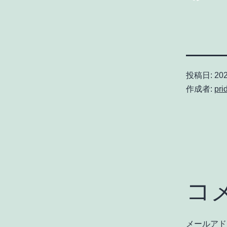
投稿日:
20
作成者:
pri
コ
メールアド