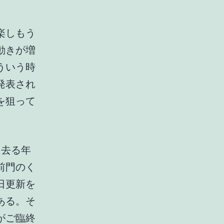
楽しもう
動きが増
ういう時
発表され
を狙って
。去る年
前門のく
日更新を
ある。そ
がご臨終