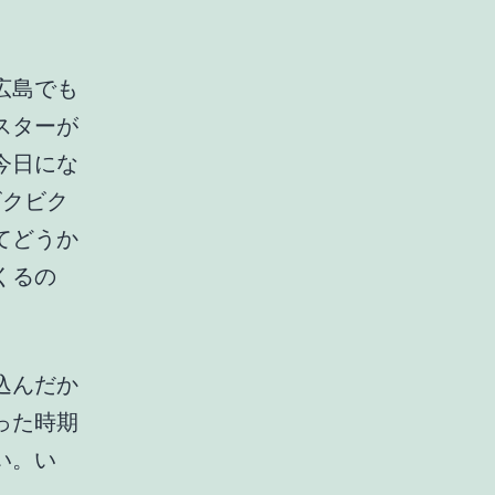
広島でも
スターが
今日にな
ビクビク
てどうか
くるの
込んだか
った時期
い。い