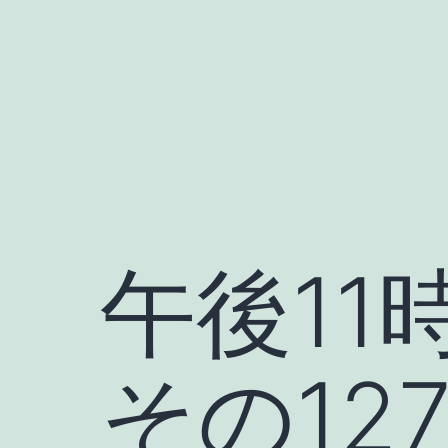
コ
ン
テ
ン
ツ
へ
ス
キ
午後1
ッ
プ
その12