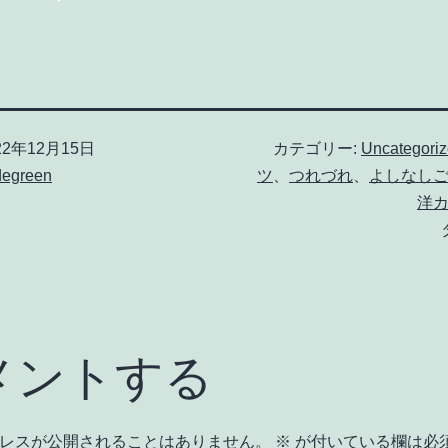
22年12月15日
カテゴリー:
Uncategori
degreen
ツ
、
つれづれ
、
よしなし
洋
メントする
レスが公開されることはありません。
※
が付いている欄は必