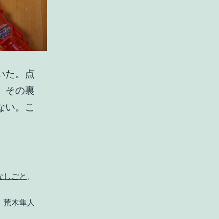
いた。点
、その裏
ない。こ
だ
か
ら
得
なしごと
、
点
、
荒木隼人
力