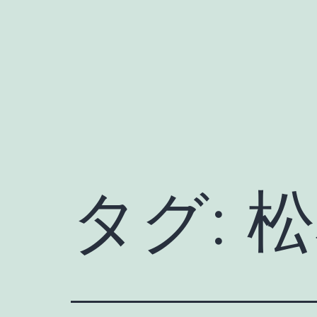
コ
ン
テ
ン
ツ
へ
ス
キ
タグ:
松
ッ
プ