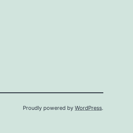
こ
そ
大
正
義
。
Proudly powered by
WordPress
.