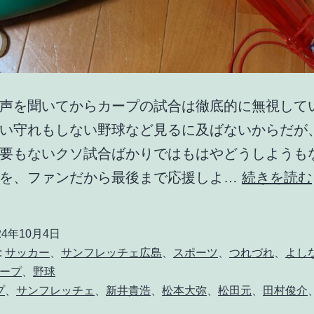
声を聞いてからカープの試合は徹底的に無視して
い守れもしない野球など見るに及ばないからだが
要もないクソ試合ばかりではもはやどうしようも
合を、ファンだから最後まで応援しよ…
続きを読む
24年10月4日
:
サッカー
、
サンフレッチェ広島
、
スポーツ
、
つれづれ
、
よし
ープ
、
野球
プ
、
サンフレッチェ
、
新井貴浩
、
松本大弥
、
松田元
、
田村俊介