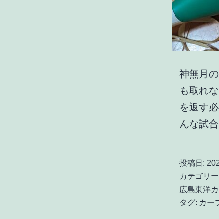
神無月の
も取れな
を返す必
んな試
投稿日:
20
カテゴリー
広島東洋カ
タグ:
カー