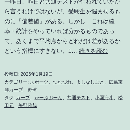
一昨日、昨日と共通テストが行われていたか
ら言うわけではないが、受験生を悩ませるも
のに「偏差値」がある。しかし、これは確
率・統計をやっていれば分かるものであっ
て、あくまで平均点からどれだけ差があるか
続
という指標にすぎない。1…
続きを読む
・
空
投稿日:
2026年1月19日
想
カテゴリー:
スポーツ
、
つれづれ
、
よしなしごと
、
広島東
か
洋カープ
、
野球
タグ:
カープ
、
かーぷぶーん
、
共通テスト
、
小園海斗
、
松
ら
田元
、
矢野雅哉
科
学
へ