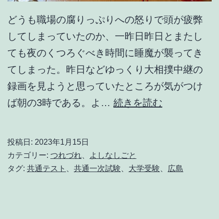
どうも職場の腐りっぷりへの怒りで頭が疲弊
してしまっていたのか、一昨日昨日とまたし
ても夜のくつろぐべき時間に睡魔が襲ってき
てしまった。昨日などゆっくり大相撲中継の
録画を見ようと思っていたところが気がつけ
1
ば朝の3時である。よ…
続きを読む
9
8
投稿日:
2023年1月15日
9
カテゴリー:
つれづれ
、
よしなしごと
年
タグ:
共通テスト
、
共通一次試験
、
大学受験
、
広島
1
月
1