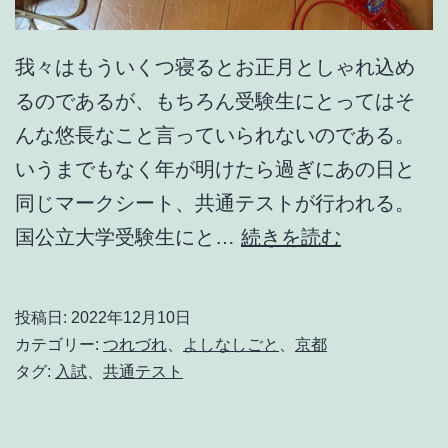
我々はもういくつ寝るとお正月としゃれ込め
るのであるが、もちろん受験生にとってはそ
んな悠長なこと言っていられないのである。
いうまでもなく年が明けたら過ぎにあの日と
同じマークシート、共通テストが行われる。
時
国公立大学受験生にと…
続きを読む
は
め
投稿日:
2022年12月10日
ぐ
カテゴリー:
つれづれ
、
よしなしごと
、
京都
り
タグ:
入試
、
共通テスト
ま