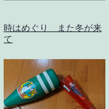
5
日
。
時はめぐり また冬が来
て