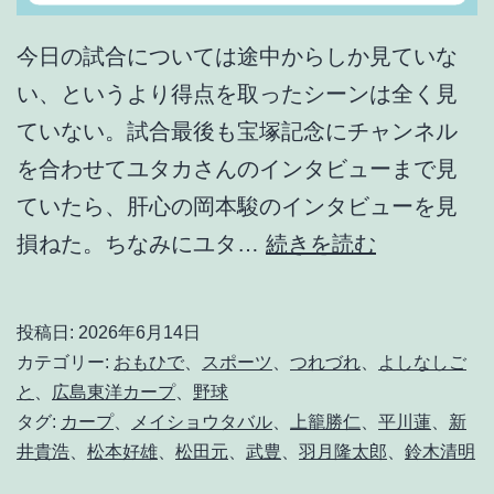
今日の試合については途中からしか見ていな
い、というより得点を取ったシーンは全く見
ていない。試合最後も宝塚記念にチャンネル
を合わせてユタカさんのインタビューまで見
ていたら、肝心の岡本駿のインタビューを見
あ
損ねた。ちなみにユタ…
続きを読む
あ
ヒ
投稿日:
2026年6月14日
ロ
カテゴリー:
おもひで
、
スポーツ
、
つれづれ
、
よしなしご
シ
と
、
広島東洋カープ
、
野球
タグ:
カープ
、
メイショウタバル
、
上籠勝仁
、
平川蓮
、
新
マ
井貴浩
、
松本好雄
、
松田元
、
武豊
、
羽月隆太郎
、
鈴木清明
よ