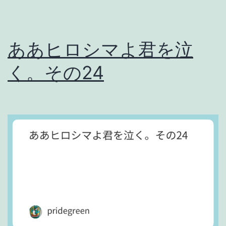
ああヒロシマよ君を泣
く。その24