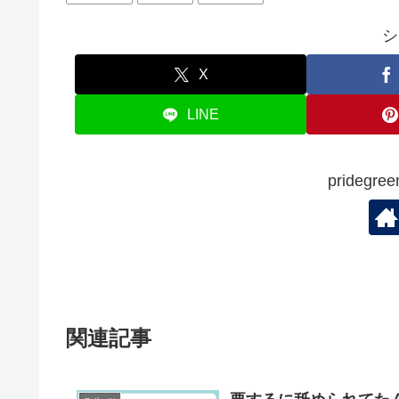
o
シ
o
k
X
LINE
prideg
関連記事