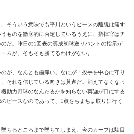
ロ。そういう意味でも平川というピースの離脱は痛す
いうものを徹底的に否定しているうえに、指揮官はチ
いのだ。昨日の1回表の奨成初球送りバントの指示が
チームが、そもそも勝てるわけがない。
いのが、なんとも歯痒い。なにが「投手を中心に守り
し、それを信じている向きは莫迦だ。消えてなくなっ
？機動力野球のなんたるかを知らない莫迦が口にする
球のピースなのであって、1点をちまちま取りに行く
、墜ちるところまで墜ちてしまえ。今のカープは駄目