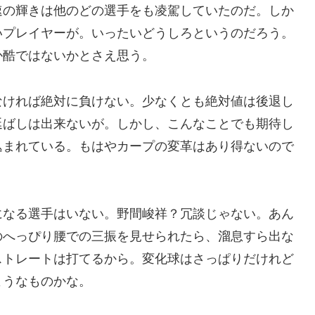
速の輝きは他のどの選手をも凌駕していたのだ。しか
いプレイヤーが。いったいどうしろというのだろう。
か酷ではないかとさえ思う。
なければ絶対に負けない。少なくとも絶対値は後退し
延ばしは出来ないが。しかし、こんなことでも期待し
込まれている。もはやカープの変革はあり得ないので
になる選手はいない。野間峻祥？冗談じゃない。あん
のへっぴり腰での三振を見せられたら、溜息すら出な
ストレートは打てるから。変化球はさっぱりだけれど
ようなものかな。