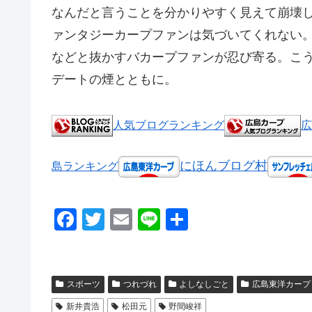
なんだと言うことを分かりやすく見えて崩壊
ァンタジーカープファンは気づいてくれない
などと抜かすバカープファンが忍び寄る。こ
デートの煙とともに。
人気ブログランキング
広
にほんブログ村
島ランキング
F
T
E
Li
共
a
wi
m
n
有
c
tt
ail
e
e
er
スポーツ
つれづれ
よしなしごと
広島東洋カープ
b
新井貴浩
松田元
野間峻祥