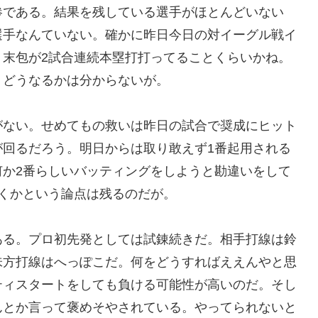
惨である。結果を残している選手がほとんどいない
選手なんていない。確かに昨日今日の対イーグル戦イ
。末包が2試合連続本塁打打ってることくらいかね。
。どうなるかは分からないが。
がない。せめてもの救いは昨日の試合で奨成にヒット
が回るだろう。明日からは取り敢えず1番起用される
何か2番らしいバッティングをしようと勘違いをして
くかという論点は残るのだが。
ある。プロ初先発としては試錬続きだ。相手打線は鈴
味方打線はへっぽこだ。何をどうすればええんやと思
ティスタートをしても負ける可能性が高いのだ。そし
んとか言って褒めそやされている。やってられないと