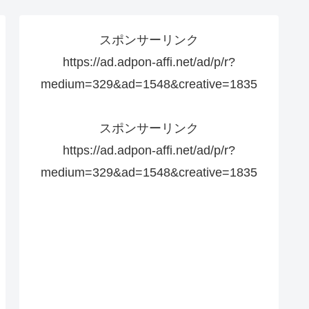
スポンサーリンク
https://ad.adpon-affi.net/ad/p/r?
medium=329&ad=1548&creative=1835
スポンサーリンク
https://ad.adpon-affi.net/ad/p/r?
medium=329&ad=1548&creative=1835