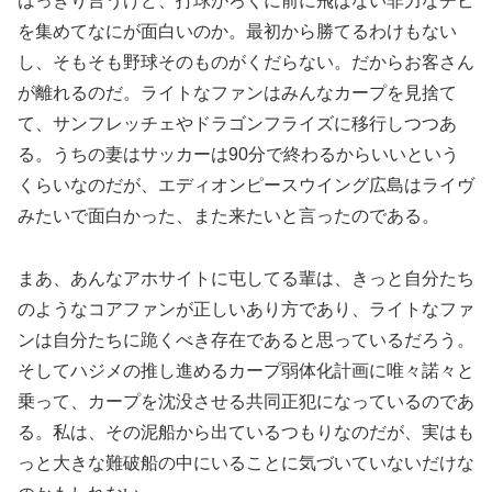
はっきり言うけど、打球がろくに前に飛ばない非力なチビ
を集めてなにが面白いのか。最初から勝てるわけもない
し、そもそも野球そのものがくだらない。だからお客さん
が離れるのだ。ライトなファンはみんなカープを見捨て
て、サンフレッチェやドラゴンフライズに移行しつつあ
る。うちの妻はサッカーは90分で終わるからいいという
くらいなのだが、エディオンピースウイング広島はライヴ
みたいで面白かった、また来たいと言ったのである。
まあ、あんなアホサイトに屯してる輩は、きっと自分たち
のようなコアファンが正しいあり方であり、ライトなファ
ンは自分たちに跪くべき存在であると思っているだろう。
そしてハジメの推し進めるカープ弱体化計画に唯々諾々と
乗って、カープを沈没させる共同正犯になっているのであ
る。私は、その泥船から出ているつもりなのだが、実はも
っと大きな難破船の中にいることに気づいていないだけな