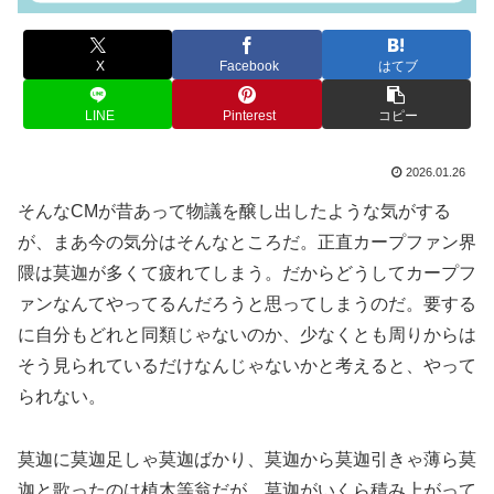
X
Facebook
はてブ
LINE
Pinterest
コピー
2026.01.26
そんなCMが昔あって物議を醸し出したような気がする
が、まあ今の気分はそんなところだ。正直カープファン界
隈は莫迦が多くて疲れてしまう。だからどうしてカープフ
ァンなんてやってるんだろうと思ってしまうのだ。要する
に自分もどれと同類じゃないのか、少なくとも周りからは
そう見られているだけなんじゃないかと考えると、やって
られない。
莫迦に莫迦足しゃ莫迦ばかり、莫迦から莫迦引きゃ薄ら莫
迦と歌ったのは植木等翁だが、莫迦がいくら積み上がって