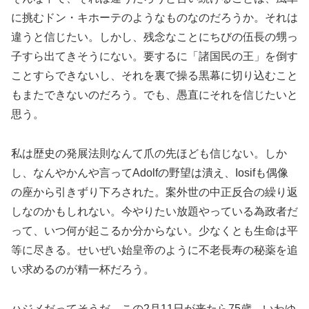
に挑むドン・キホーテのようなものなのだろうか。それは
違うと信じたい。しかし、残念なことにちびの伍長の甥っ
子すら出てきそうにない。要するに「諸国民の王」を倒す
ことすらできないし、それを裏で操る黒幕に切り込むこと
もまたできないのだろう。でも、愚直にそれを信じたいと
思う。
私は歴史の発展法則なんて爪の先ほども信じない。しか
し、なんやかんや言ってAdolfの野望は潰え、Iosifも偶像
の座から引きずり下ろされた。案外世の中正反合の繰り返
しなのかもしれない。今やりたい放題やっている為政者だ
って、いつ何が起こるか分からない。少なくとも生命は平
等に尽きる。せいぜい始皇帝のように不老長寿の秘薬を追
い求めるのが精一杯だろう。
ハジメだってそうだ。この2月11日が来たら75歳、いわゆ