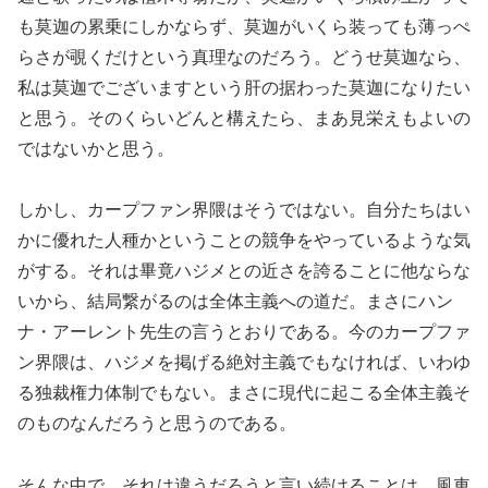
も莫迦の累乗にしかならず、莫迦がいくら装っても薄っぺ
らさが覗くだけという真理なのだろう。どうせ莫迦なら、
私は莫迦でございますという肝の据わった莫迦になりたい
と思う。そのくらいどんと構えたら、まあ見栄えもよいの
ではないかと思う。
しかし、カープファン界隈はそうではない。自分たちはい
かに優れた人種かということの競争をやっているような気
がする。それは畢竟ハジメとの近さを誇ることに他ならな
いから、結局繋がるのは全体主義への道だ。まさにハン
ナ・アーレント先生の言うとおりである。今のカープファ
ン界隈は、ハジメを掲げる絶対主義でもなければ、いわゆ
る独裁権力体制でもない。まさに現代に起こる全体主義そ
のものなんだろうと思うのである。
そんな中で、それは違うだろうと言い続けることは、風車