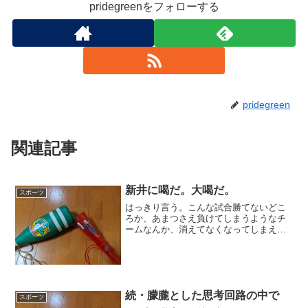
pridegreenをフォローする
pridegreen
関連記事
新井に喝だ。大喝だ。
スポーツ
はっきり言う。こんな試合勝てないどこ
ろか、あまつさえ負けてしまうようなチ
ームなんか、消えてなくなってしまえば
いい。もはや今のカープに存在意義なん
てない。バカープファンもろとも東京湾
の藻屑となってしまえばいい。なんと言
っても、老兵田中将大相手...
続・朦朧とした思考回路の中で
スポーツ