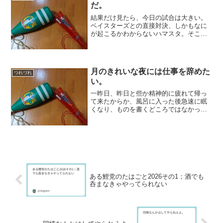
だ。
結果だけ見たら、今日の試合は大きい。
ベイスターズとの直接対決、しかもなに
が起こるかわからないハマスタ。そこで
相手の絶対的勝ちパターンを崩して勝っ
たのである。試合終了後、戸柱は最後ま
でベンチの中で動けなかったようだが、
気持ちはよくわかる。とに...
月のきれいな夜には仕事を辞めた
つれづれ
い。
一昨日、昨日と些か精神的に疲れて帰っ
て来たからか、風呂に入った後急速に眠
くなり、ものを書くどころではなかっ
た。一昨日昨日と月が非常にきれいで、
それを見ると物思うところあったのだ
が、雲がかかって満月が見えなかった今
日に認めてみることにする。も...
ある鯉党のたはごと2026その1；酒でも
呑まなきゃやってられない