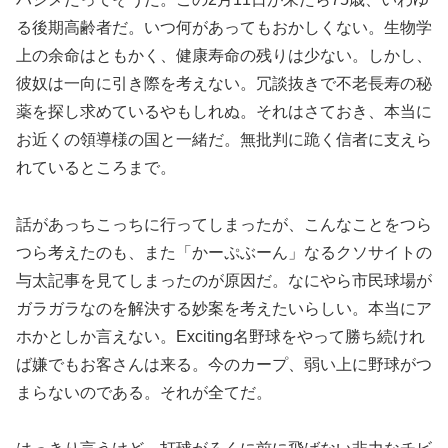
る後期高齢者だ。いつ何があってもおかしくない。生物学
上の余命はともかく、健康寿命の残りは少ない。しかし、
彼奴は一向に引き際を考えない。冗談抜きで不老長寿の秘
薬を探し求めているやもしれぬ。それはさておき、本当に
お近くの領導様の国と一緒だ。無批判に跪く信者に支えら
れているところまで。
話があっちこっちに行ってしまったが、こんなことをつら
つら考えたのも、また「かーぷぶーん」なるクソサイトの
与太記事を見てしまったのが原因だ。なにやら市民球場が
ガラガラなのを解決する妙案を考えたいらしい。本当にア
ホかとしか言えない。Exciting名野球をやって勝ち続けれ
ば嫌でもお客さんは来る。今のカープ、弱い上に野球がつ
まらないのである。それが全てだ。