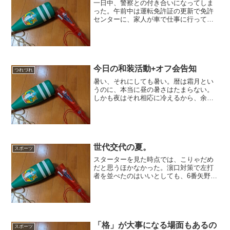
一日中、警察との付き合いになってしま
った。午前中は運転免許証の更新で免許
センターに、家人が車で仕事に行ってい
たためバスで行った。その帰りに雨が強
くなったので最寄り駅からタクシーで帰
ったのだが、その中にスマホを置き忘れ
てしまったのである。やむ...
今日の和装活動+オフ会告知
つれづれ
暑い、それにしても暑い。暦は霜月とい
うのに、本当に昼の暑さはたまらない。
しかも夜はそれ相応に冷えるから、余計
に辛い。今日は、故あって宮島のパワー
スポット巡りをしてきた。もちろん和装
だったのだが、これが暑くてたまらなか
った。気温が上がるのを見...
世代交代の夏。
スポーツ
スターターを見た時点では、こりゃだめ
だと思うほかなかった。濵口対策で左打
者を並べたのはいいとしても、6番矢野7
番松山なんて正気の沙汰とは思えなかっ
たからである。有り体に言えば。新井も
ついに狂ったかとさえ思えたのだが、ま
あ矢野が猛打賞の活躍だ...
「格」が大事になる場面もあるの
スポーツ