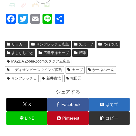
F
T
E
Li
共
a
wi
m
n
有
c
tt
ail
e
サッカー
サンフレッチェ広島
スポーツ
つれづれ
e
er
よしなしごと
広島東洋カープ
野球
b
MAZDA Zoom-Zoomスタジアム広島
o
エディオンピースウイング広島
カープ
かーぷぶーん
o
サンフレッチェ
新井貴浩
松田元
k
シェアする
X
Facebook
はてブ
LINE
Pinterest
コピー