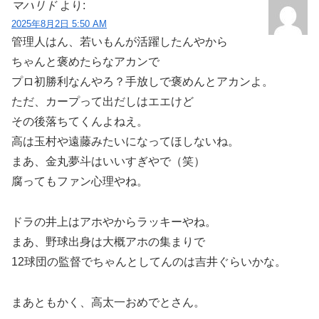
マハリド
より:
2025年8月2日 5:50 AM
管理人はん、若いもんが活躍したんやから
ちゃんと褒めたらなアカンで
プロ初勝利なんやろ？手放しで褒めんとアカンよ。
ただ、カープって出だしはエエけど
その後落ちてくんよねえ。
高は玉村や遠藤みたいになってほしないね。
まあ、金丸夢斗はいいすぎやで（笑）
腐ってもファン心理やね。
ドラの井上はアホやからラッキーやね。
まあ、野球出身は大概アホの集まりで
12球団の監督でちゃんとしてんのは吉井ぐらいかな。
まあともかく、高太一おめでとさん。