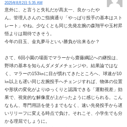
2025年8月2日 5:35 AM
意外に、と言うと失礼だが髙太一、良かったや
ん。管理人さんのご指摘通り「やっぱり投手の基本はスト
レート」やね。少なくとも同じ先発左腕の森翔平や玉村昇
悟よりは期待できそう。
今年の目玉、金丸夢斗といい勝負が出来るか？
さて、6回小園の場面でマラーから齋藤綱記への継投は、
野球の基本を知らんダメダメチェンジや。結果論ではな
く、マラーの153㎞に目が慣れてきたところへ、球速が10
㎞以上も遅い同じ左腕投手へチェンジすれば、物体の位置
や形状の変化がよりゆっくりと認識できる「運動視差」効
果で、視覚的な解像度が上がったように感じられる。こん
なもん、専門用語を使うまでもなく、速い先発投手から遅
いリリーフに変える時点で負け。それこそ、小学生でも分
かる理屈でしょうに。