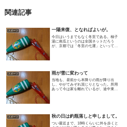
関連記事
一陽来復、となればよいが。
スポーツ
今日はいうまでもなく冬至である。柚子
湯に南瓜というのは全国ネットだろう
が、京都では「冬至の七運」といって、
なんきん、にんじん、れんこん、ぎんな
ん、きんかん、かんてん、うんどん（う
どん）と「ん」が重なるものを食する、
という。もちろん生粋の京都...
雨が雪に変わって
スポーツ
当地も、昼前から本降りの雨が降り出
し、やがてみぞれ混じりとなった。所用
あって今は家を離れているが、途中東広
島あたりから雪になり、ところによって
は積もっていた。本来は明日朝の移動予
定だったのだが、それだったら些かまず
かっただろう。もちろん、日...
秋の日は釣瓶落しと申しまして。
スポーツ
つい最近まで、18時くらいに外を歩くと