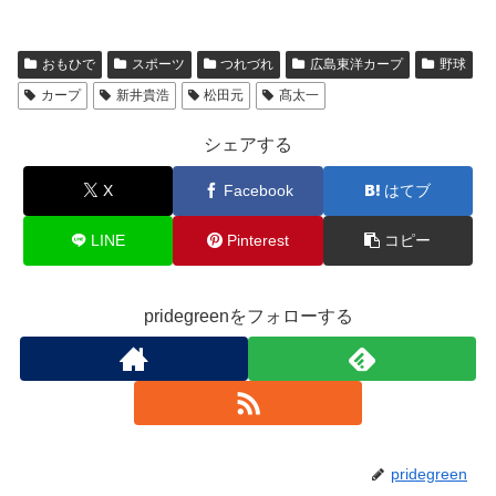
a
wi
m
n
有
c
tt
ail
e
おもひで
スポーツ
つれづれ
広島東洋カープ
野球
e
er
カープ
新井貴浩
松田元
髙太一
b
o
シェアする
o
X
Facebook
はてブ
k
LINE
Pinterest
コピー
pridegreenをフォローする
pridegreen