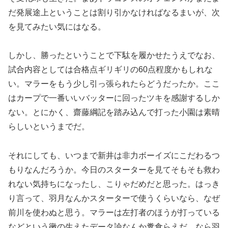
だ発展途上ということは割り引かなければなるまいが、次
を見てみたい気にはなる。
しかし、勝ったということで下駄を履かせたうえでなお、
試合内容としては合格点ギリギリの60点程度かもしれな
い。マラーをもう少し引っ張られたらどうだったか。ここ
はカープで一番いいバッターに回ったツキを感謝するしか
ない。とにかく、齋藤綱記を踏み込んで打った小園は素晴
らしいというまでだ。
それにしても、いつまで新井は非力ボーイズにこだわるつ
もりなんだろうか。今日のスターターを見てそもそも救わ
れない気持ちになったし、こりゃだめだと思った。はっき
り言って、羽月なんかスターターで使うくらいなら、なぜ
前川を使わぬと思う。マラーは左打者のほうが打っている
などという黴の生えたデータ論なんか糞食らえだ。なら羽