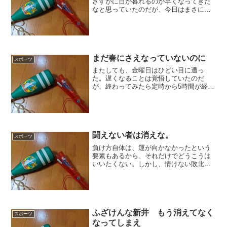
さすがに日が暮れるのが早くなってきた
なと思っていたのだが、今日はまさに薄
暗くなっていた。本当に標題のとおりな
のであるが、まああと2か月半で冬至なの
だから仕方がない。それだけ、2023年も
押し詰まってきて...
まだ春にさえなっていないのに
スポーツ
またしても、金曜日はひどい目に遭っ
た。遅くなることは覚悟していたのだ
が、終わってみたら定時から5時間が経過
していた。金曜でなければ、翌日絶対休
んでやろうと企んだに違いない。という
わけで、まったくもって疲れ切ってい
る。あんまり遅くなると、飲み...
闘えない者は消えな。
スポーツ
負け方自体は、運が向かなかったという
要素もあるから、それだけでどうこうは
いいたくない。しかし、情けない敗北
だ。何が悪いかと言って、明らかに闘え
ていない選手がいて、そのパフォーマン
スの低さで負けたことかな。まず反省す
べきは韮澤だ。せっかくファ...
ふざけんな新井 もう消えてなく
スポーツ
なってしまえ