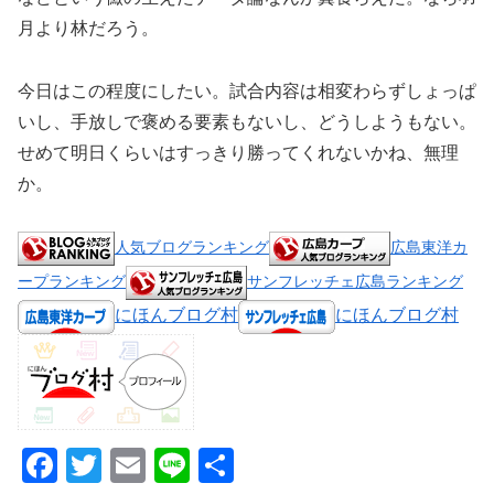
月より林だろう。
今日はこの程度にしたい。試合内容は相変わらずしょっぱ
いし、手放しで褒める要素もないし、どうしようもない。
せめて明日くらいはすっきり勝ってくれないかね、無理
か。
人気ブログランキング
広島東洋カ
ープランキング
サンフレッチェ広島ランキング
にほんブログ村
にほんブログ村
F
T
E
Li
共