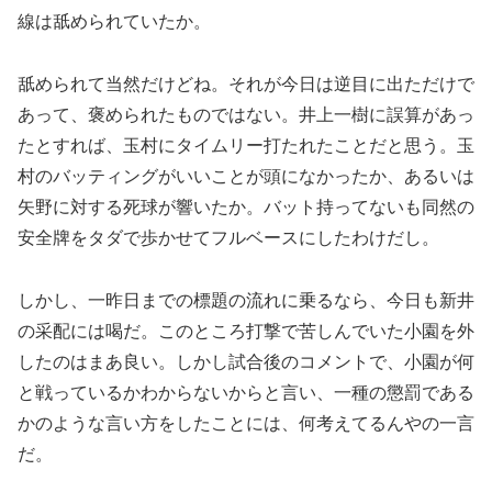
線は舐められていたか。
舐められて当然だけどね。それが今日は逆目に出ただけで
あって、褒められたものではない。井上一樹に誤算があっ
たとすれば、玉村にタイムリー打たれたことだと思う。玉
村のバッティングがいいことが頭になかったか、あるいは
矢野に対する死球が響いたか。バット持ってないも同然の
安全牌をタダで歩かせてフルベースにしたわけだし。
しかし、一昨日までの標題の流れに乗るなら、今日も新井
の采配には喝だ。このところ打撃で苦しんでいた小園を外
したのはまあ良い。しかし試合後のコメントで、小園が何
と戦っているかわからないからと言い、一種の懲罰である
かのような言い方をしたことには、何考えてるんやの一言
だ。