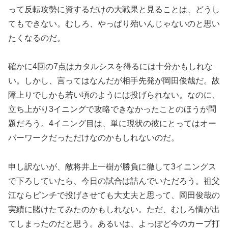
って反転攻勢に資するだけの大戦果と見ることは、どうし
てもできない。むしろ、やっぱり殆いんじゃないのと思い
たくなるのだ。
確かに4回の7点はカタルシスを得るには十分かもしれな
い。しかし、言ってはなんだが相手先発が岡田俊哉だ。故
障上りでしかも若い頃のようには投げられない。なのに、
立ち上がり3イニングで攻略できなかったことのほうが問
題だろう。4イニング目は、単に現状の彼にとってはオー
バーワークだっただけなのかもしれないのだ。
申し訳ないが、敵将井上一樹が勝負に徹して3イニングス
で下ろしていたら、今日の試合は詰んでいただろう。祖父
江ならピンチで投げさせても大丈夫と思って、岡田俊哉の
実績に賭けたてみたのかもしれない。ただ、むしろ情が出
てしまったのだと思う。あるいは、よっぽど今のカープ打