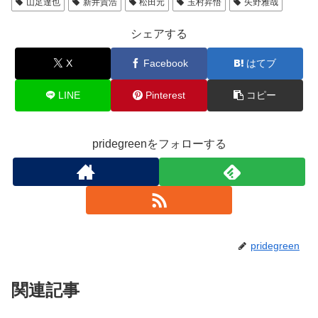
山足達也
新井貴浩
松田元
玉村昇悟
矢野雅哉
o
o
シェアする
k
X
Facebook
はてブ
LINE
Pinterest
コピー
pridegreenをフォローする
pridegreen
関連記事