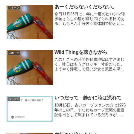
あーくだらないくだらない。
スポーツ
今日11月23日は、年に一度のヒロシマ球
界恥さらしの場が繰り広げられる日であ
る。もちろん十分佐々岡体制で恥という
恥をさらしているからもはやどうでもい
いかもしれないが、この日の恥さらし
は、当事者が面白いと思っているから救
われないのである。そう...
Wild Thingを聴きながら
スポーツ
このところの時間外勤務地獄はすさまじ
く、昨日はもうグロッキー寸前だった。
ようやく帰宅して軽い夕食と風呂を済ま
したら23時は軽く回り、駄文をものそう
という気にもなれなかった。明けて今
朝、三連休の初日は、当地は昨夜来の雨
が本降りとなり、けたたま...
いつだって 静かに時は流れて
おもひで
10月15日。古いカープファンの方は1975
年のこの日、すなわちカープ悲願の優勝
記念日として刻まれているだろうが、私
にはもうひとつある。何度も書いたが、
南海ホークスが最後のホームゲームを大
阪球場で開催した日、すなわちラストセ
レモニーがあった...