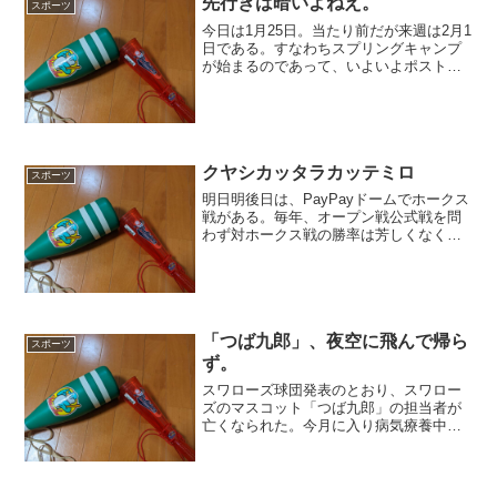
先行きは暗いよねえ。
スポーツ
今日は1月25日。当たり前だが来週は2月1
日である。すなわちスプリングキャンプ
が始まるのであって、いよいよポストシ
ーズンからプレシーズンに変わるのだ。
本来であれば、この時期独特のわくわく
感で気分が高揚するところである。い
や、そうでなければな...
クヤシカッタラカッテミロ
スポーツ
明日明後日は、PayPayドームでホークス
戦がある。毎年、オープン戦公式戦を問
わず対ホークス戦の勝率は芳しくなく、
そもそも勝ち越したことすらない。まあ
そもそも対パシフィックの戦いは恥ずか
しい限りなのであるが、交流戦で大連敗
を続けている対バフ...
「つば九郎」、夜空に飛んで帰ら
スポーツ
ず。
スワローズ球団発表のとおり、スワロー
ズのマスコット「つば九郎」の担当者が
亡くなられた。今月に入り病気療養中と
のことであったが、また復活するものだ
とばかり思っていた。衷心よりお悔やみ
申し上げたい。つば九郎が他のマスコッ
トと違ったのは、なんと言...