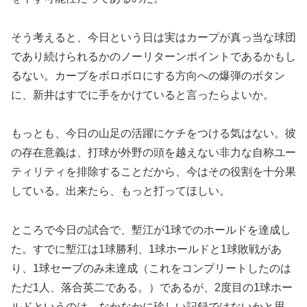
そう考えると、今日という日は実はカープが真っ当な球団
であり続けられるかのノーリターンポイントであるかもし
るない。カーブをボロボロにする方向への爆弾のボタン
に、新井はすでに手をかけていると言ったらよいか。
もっとも、今日の山足の活躍にケチをつける気はない。彼
の存在意義は、打球が外野の頭を越えない非力な自称ユー
ティリティを排除することだから、今はその役割を十分果
している。出来たら、もっと打ってほしい。
ところで今日の試合で、塹江が1球でのホールドを達成し
た。すでに塹江は1球勝利、1球ホールドと1球敗戦があ
り、1球セーブのみ未達成（これをコンプリートしたのは
ただ1人、落合英二である。）であるが、2度目の1球ホー
ルドというのは、なかなかに珍しい記録ではないかと思