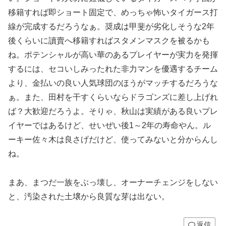
移籍すれば即ショート固定で、めっちゃ怖いタイガース打
線が完成するだろうなぁ。奨成は甲斐が劣化しそうな2年
後くらいに讀賣へ移籍すればスタメンマスクを被るかも
ね。ポテンシャルが高い華のあるプレイヤーが実力を発揮
するには、セコいしみったれた非力マンを優遇するチーム
より、金払いの良い人気球団のほうがマッチするだろうな
ぁ。また、田村を干すくらいならドラゴンズに差し上げれ
ば？大歓迎だろうよ。そりゃ、秋山は実績がある良いプレ
イヤーではあるけど、せいぜい後1～2年の寿命やん。ル
ーキー佐々木は良さげだけど、使ってみないと分からんし
ね。
まあ、まつだ一族をぶっ壊し、オーナーチェンジをしない
と、汚染された土壌から良質な芽は出ない。
返信