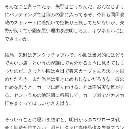
そんなこと言ってたら、矢野はどうなんだ。おんなじよう
にバッティングでは悩みの淵に入ってるぞ。今日も岡田俊
哉のストレートに着払いで空振り三振してたやないか。矢
野が良くて小園が悪い理由を説明しろよ。キツネザルには
できまいが。
結局、矢野はアンタッチャブルで、小園は当局的にはどう
でもいい選手というのが誰にでも分かるように見えてしま
ったのだ。きっと小園は今日で将来カープを去る決心を固
めただろう。また当局は引き止めもしないだろうな。彼の
ためを思うと、カープに縛り付けることは不誠実な気がす
る。セントラルの他球団に移籍して、カープ戦でバカスカ
打ちまくってほしいとさえ思う。
そういうことに思いを致すと、明日からのスワローズ戦、
全く期待が持てない。明日は久々に高橋昂也を先発マウン