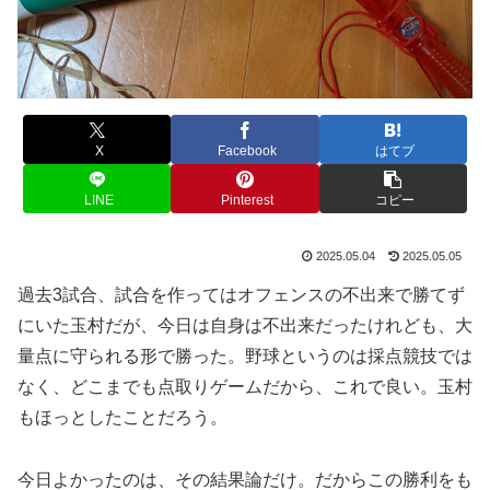
X
Facebook
はてブ
LINE
Pinterest
コピー
2025.05.04
2025.05.05
過去3試合、試合を作ってはオフェンスの不出来で勝てず
にいた玉村だが、今日は自身は不出来だったけれども、大
量点に守られる形で勝った。野球というのは採点競技では
なく、どこまでも点取りゲームだから、これで良い。玉村
もほっとしたことだろう。
今日よかったのは、その結果論だけ。だからこの勝利をも