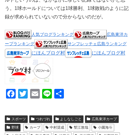
う。1球ホールドについては1球勝利、1球敗戦のように記
録が求められていないので分からないのだが。
人気ブログランキング
広島東洋カ
ープランキング
サンフレッチェ広島ランキング
にほんブログ村
にほんブログ村
F
T
E
Li
共
a
wi
m
n
有
c
tt
ail
e
スポーツ
つれづれ
よしなしごと
広島東洋カープ
e
er
野球
カープ
中村奨成
塹江敦哉
小園海斗
b