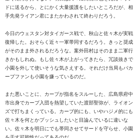
ドに送るから、とにかく大量援護をしたいところだが、相
手先発ライアン君にまたかわされて終わりだろう。
今日のウェスタン対タイガース戦で、秋山と佐々木が実戦
復帰した。おそらく近々一軍帯同するだろう。きっと奨成
がそのまま外されるだろうな。案外田村はそのまま二軍行
きかもしれぬ。もし佐々木が上がってきたら、冗談抜きで
小園を外して使いそうな気さえする。それだけ当局もバカ
ープファンも小園を嫌っているのだ。
また悪いことに、カープが指名をスルーした、広島県府中
市出身でカープ入団を熱望していた渡部聖弥が、ライオン
ズで打ちまくっている。カーブ的にも、いやハジメ的にも
佐々木を何とかプッシュしたいと目論んでいるに違いな
い。佐々木を明日にでも帯同させてサードを守らせ、小園
を干す可能性だってあるのだ。