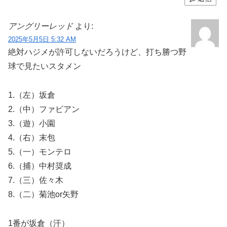
アングリーレッド
より:
2025年5月5日 5:32 AM
絶対ハジメが許可しないだろうけど、打ち勝つ野
球で見たいスタメン
1.（左）坂倉
2.（中）ファビアン
3.（遊）小園
4.（右）末包
5.（一）モンテロ
6.（捕）中村奨成
7.（三）佐々木
8.（二）菊池or矢野
1番が坂倉（汗）