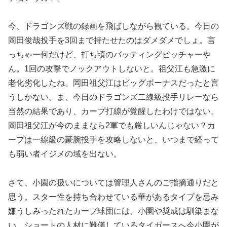
今、ドラゴンズ戦の録画を飛ばしながら観ている。今日の
岡田俊哉投手を3回まで持たせたのはダメダメでしょ。言
っちゃー何だけど、打ち頃のバッティングピッチャーや
ん。1回の攻撃でノックアウトしないと。祖父江も急激に
老化劣化したね。岡田祖父江はビッグボーナスだったと言
うしかない。ま、今日のドラゴンズ二線級投手リレーなら
当然の結果であり、カープ打線が覚醒したわけではない。
岡田祖父江が今のままなら2軍でも厳しいんじゃない？カ
ープは一線級の豪腕投手を攻略しないと、いつまで経って
も弱い者イジメの域を出ない。
さて、小園の扱いについては管理人さんのご指摘通りだと
思う。スター性を持ち合わせている華があるタイプを忌み
嫌うしみったれたカープ球団には、小園や奨成は馴染まな
い。ショートの人材に難儀しているタイガースへ今小園が