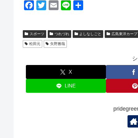
F
T
E
Li
共
a
wi
m
n
有
c
tt
ail
e
e
er
スポーツ
つれづれ
よしなしごと
広島東洋カープ
b
松田元
矢野雅哉
o
シ
o
k
X
LINE
prideg