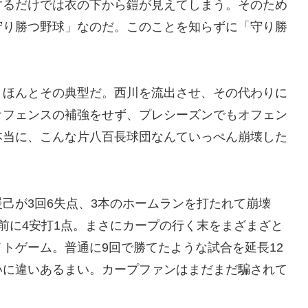
するだけでは衣の下から鎧が見えてしまう。そのため
守り勝つ野球」なのだ。このことを知らずに「守り勝
。
、ほんとその典型だ。西川を流出させ、その代わりに
オフェンスの補強をせず、プレシーズンでもオフェン
本当に、こんな片八百長球団なんていっぺん崩壊した
己が3回6失点、3本のホームランを打たれて崩壊
前に4安打1点。まさにカープの行く末をまざまざと
トゲーム。普通に9回で勝てたような試合を延長12
いに違いあるまい。カープファンはまだまだ騙されて