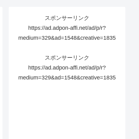
スポンサーリンク
https://ad.adpon-affi.net/ad/p/r?
medium=329&ad=1548&creative=1835
スポンサーリンク
https://ad.adpon-affi.net/ad/p/r?
medium=329&ad=1548&creative=1835