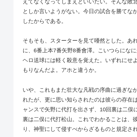
えてなくなってしまえといいたい。そんな敗
としか言いようがない。今日の試合を勝てな
したからである。
そもそも、スターターを見て唖然とした。あ
に、6番上本7番矢野8番會澤。こいつらにな
ヘロ送球には軽く殺意を覚えた。いずれにせ
もりなんだよ。アホと違うか。
いや、これもまた壮大な凡戦の序曲に過ぎな
れたが、更に思い知らされたのは彼らの存在
ャンスで矢野に代打を出さず、10回裏は二俣
裏は二俣に代打松山。これでわかることは、
り、神聖にして侵すべからざるものと規定さ