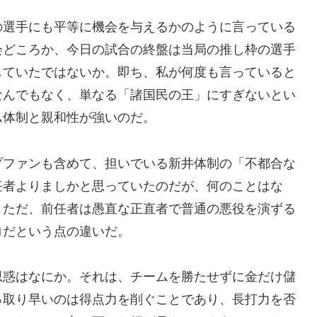
の選手にも平等に機会を与えるかのように言っている
会どころか、今日の試合の終盤は当局の推し枠の選手
していたではないか。即ち、私が何度も言っていると
なんでもなく、単なる「諸国民の王」にすぎないとい
ム体制と親和性が強いのだ。
プファンも含めて、担いでいる新井体制の「不都合な
任者よりましかと思っていたのだが、何のことはな
。ただ、前任者は愚直な正直者で普通の悪役を演ずる
ロだという点の違いだ。
思惑はなにか。それは、チームを勝たせずに金だけ儲
っ取り早いのは得点力を削ぐことであり、長打力を否