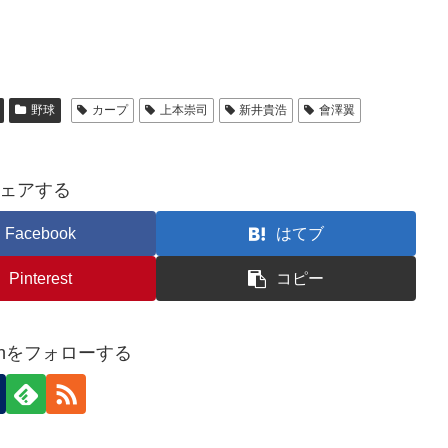
野球
カープ
上本崇司
新井貴浩
會澤翼
ェアする
Facebook
はてブ
Pinterest
コピー
reenをフォローする