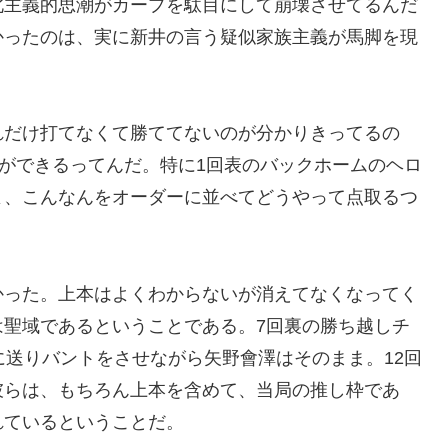
北主義的思潮がカープを駄目にして崩壊させてるんだ
かったのは、実に新井の言う疑似家族主義が馬脚を現
れだけ打てなくて勝ててないのが分かりきってるの
にができるってんだ。特に1回表のバックホームのヘロ
よ、こんなんをオーダーに並べてどうやって点取るつ
かった。上本はよくわからないが消えてなくなってく
は聖域であるということである。7回裏の勝ち越しチ
に送りバントをさせながら矢野會澤はそのまま。12回
彼らは、もちろん上本を含めて、当局の推し枠であ
れているということだ。