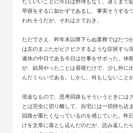
たくいいことに今日は野球もなく、遅くまで
早寝をするに如かずであるし、事実そうする
われそうだが、それはさておき。
ただでさえ、昨年末以降下らぬ業務でばたつ
は左のまぶたがピクピクするような症状すら
連休の中日である今日は仕事をサボった。休
が、結局やったことは昼寝だけで、少し外に
んだくらいである。しかし、何もしないこと
現金なもので、思考回路もそういうときには
とは完全に切り離して、自宅には一切持ち込
回路が重たくなっているのを感じていた。昨
けを文章に落とし込んだのだが、読み返した