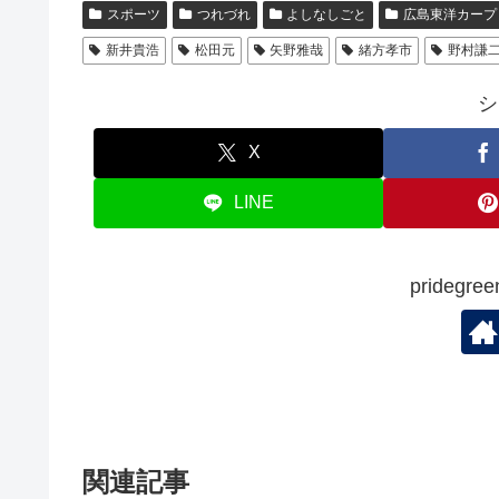
e
er
スポーツ
つれづれ
よしなしごと
広島東洋カープ
b
新井貴浩
松田元
矢野雅哉
緒方孝市
野村謙
o
シ
o
k
X
LINE
prideg
関連記事