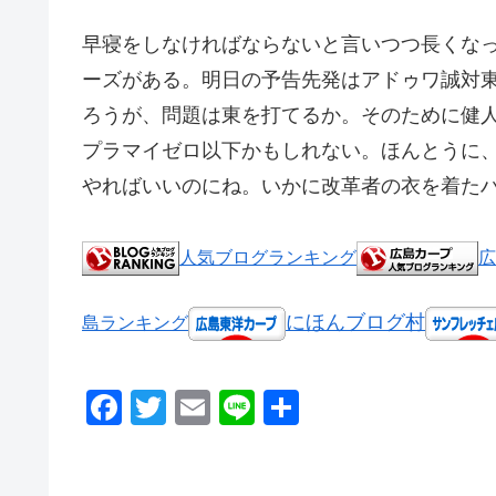
早寝をしなければならないと言いつつ長くなっ
ーズがある。明日の予告先発はアドゥワ誠対
ろうが、問題は東を打てるか。そのために健
プラマイゼロ以下かもしれない。ほんとうに
やればいいのにね。いかに改革者の衣を着た
人気ブログランキング
広
にほんブログ村
島ランキング
F
T
E
Li
共
a
wi
m
n
有
c
tt
ail
e