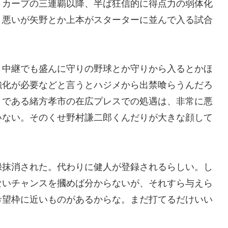
、カープの三連覇以降、半ば狂信的に得点力の弱体化
、悪いが矢野とか上本がスターターに並んで入る試合
、中継でも盛んに守りの野球とか守りから入るとかほ
強化が必要などと言うとハジメから出禁喰らうんだろ
」である緒方孝市の在広プレスでの処遇は、非常に悪
いない。そのくせ野村謙二郎くんだりが大きな顔して
録抹消された。代わりに健人が登録されるらしい。し
ないチャンスを摑めば分からないが、それすら与えら
希望枠に近いものがあるからな。まだ打てるだけいい