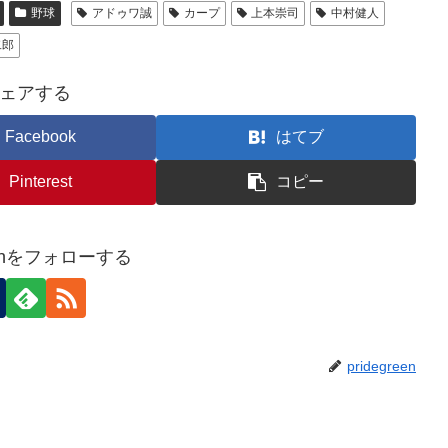
野球
アドゥワ誠
カープ
上本崇司
中村健人
二郎
ェアする
Facebook
はてブ
Pinterest
コピー
reenをフォローする
pridegreen