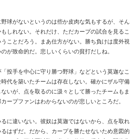
。
に野球がないというのは些か皮肉な気もするが、そん
かもしれない。それだけ、ただカープの試合を見るこ
いうことだろう。まあ仕方がない。勝ち負けは度外視
いのが致命的だ。悲しいくらいの貧打だしね。
が「投手を中心に守り勝つ野球」などという莫迦なこ
金時代を築いたチームは存在しない。確かにザル守備
しないが、点を取るのに汲々として勝ったチームもま
部カープファンはわからないのが悲しいところだ。
いるに違いない。彼奴は莫迦ではないから、点を取れ
いるはずだ。だから、カープを勝たせないため意図的