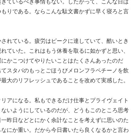
起きているべき事情もない。したがって、こんな日は
つもりである。ならこんな駄文書かずに早く寝ろと言
かされている。疲労はピークに達していて、酷いとき
現れていた。これはもう休養を取るに如かずと思い、
暇にかこつけてやりたいことはたくさんあったのだ
出てスタバのもっとごほうびメロンフラペチーノを飲
が最大のリフレッシュであることを改めて実感した。
クリアになる。私もできるだけ仕事とプライヴェイト
まないようにしているのだが、どうもこのところ思考
日一昨日などとにかく余計なことを考えずに思いのた
らなにか重い。だから今日書いたら良くなるかと言わ