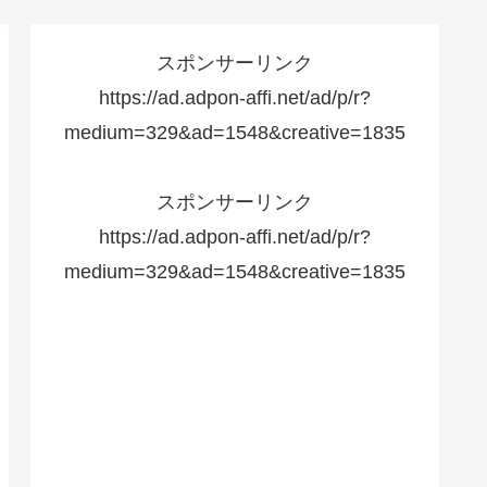
スポンサーリンク
https://ad.adpon-affi.net/ad/p/r?
medium=329&ad=1548&creative=1835
スポンサーリンク
https://ad.adpon-affi.net/ad/p/r?
medium=329&ad=1548&creative=1835