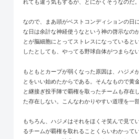
れても違う気もするが、とにかくそうなのだ
なので、まあ頭がベストコンディションの日
な日は余計な神経使うなという神の啓示なの
とが脳細胞にとってストレスになっていると
したとしても、やってる野球自体がつまらな
もともとカープが弱くなった原因は、ハジメ
とをいい始めたからである。そんなもので黄
と継接ぎ投手陣で覇権を取ったチームも存在
た存在しない。こんなわかりやすい道理を一
もちろん、ハジメはそれをほくそ笑んで見て
るチームが覇権を取れることくらいわかって