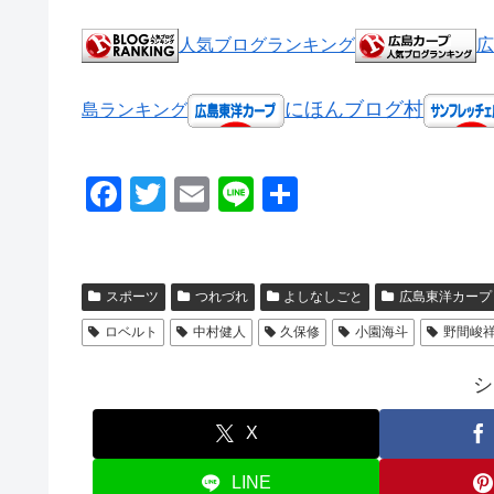
人気ブログランキング
広
にほんブログ村
島ランキング
F
T
E
Li
共
a
wi
m
n
有
c
tt
ail
e
e
er
スポーツ
つれづれ
よしなしごと
広島東洋カープ
b
ロベルト
中村健人
久保修
小園海斗
野間峻
o
シ
o
k
X
LINE