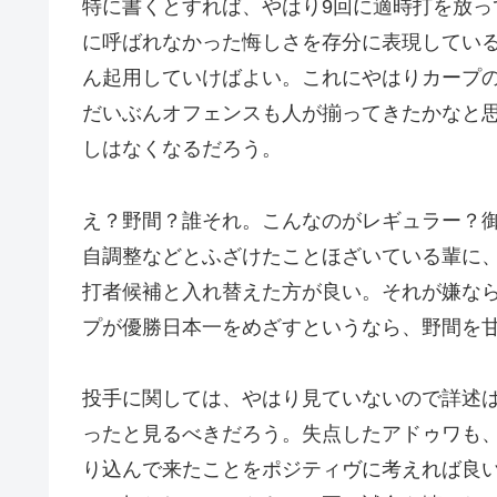
特に書くとすれば、やはり9回に適時打を放
に呼ばれなかった悔しさを存分に表現してい
ん起用していけばよい。これにやはりカープ
だいぶんオフェンスも人が揃ってきたかなと
しはなくなるだろう。
え？野間？誰それ。こんなのがレギュラー？
自調整などとふざけたことほざいている輩に
打者候補と入れ替えた方が良い。それが嫌な
プが優勝日本一をめざすというなら、野間を
投手に関しては、やはり見ていないので詳述
ったと見るべきだろう。失点したアドゥワも
り込んで来たことをポジティヴに考えれば良