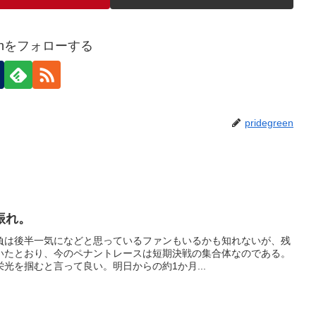
reenをフォローする
pridegreen
振れ。
負は後半一気になどと思っているファンもいるかも知れないが、残
いたとおり、今のペナントレースは短期決戦の集合体なのである。
光を掴むと言って良い。明日からの約1か月...