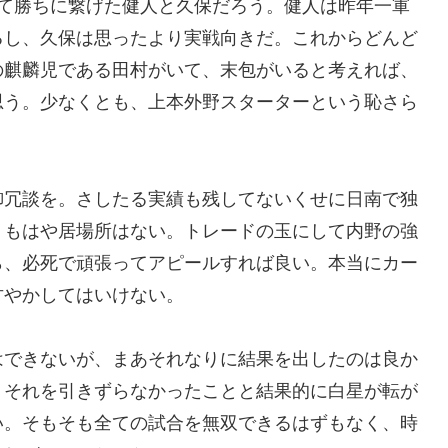
って勝ちに繋げた健人と久保だろう。健人は昨年一軍
るし、久保は思ったより実戦向きだ。これからどんど
の麒麟児である田村がいて、末包がいると考えれば、
思う。少なくとも、上本外野スターターという恥さら
御冗談を。さしたる実績も残してないくせに日南で独
、もはや居場所はない。トレードの玉にして内野の強
ら、必死で頑張ってアピールすれば良い。本当にカー
甘やかしてはいけない。
はできないが、まあそれなりに結果を出したのは良か
、それを引きずらなかったことと結果的に白星が転が
い。そもそも全ての試合を無双できるはずもなく、時