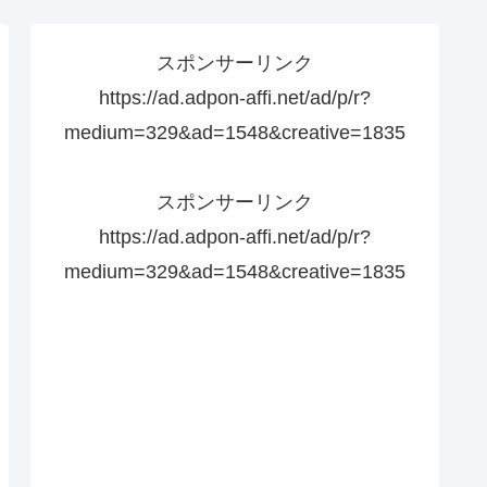
スポンサーリンク
https://ad.adpon-affi.net/ad/p/r?
medium=329&ad=1548&creative=1835
スポンサーリンク
https://ad.adpon-affi.net/ad/p/r?
medium=329&ad=1548&creative=1835