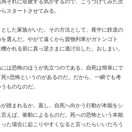
結局それに収斂する気がするので、こうつけてみた次
からスタートさせてみる。
うとした家族がいた。その方法として、夜中に鉄道の
のを選んだ。やがて遠くから貨物列車がガトンゴト
は轢かれる前に真っ逆さまに逃げ出した。おしまい。
ぬには恐怖のほうが先立つのである。自死は簡単にで
て死=恐怖というのがあるのだ。だから、一瞬でも考
いうものなのだ。
ルが踏まれるか。蓋し、自死へ向かう行動が本能をシ
に言えば、衝動によるものだ。死への恐怖という本能
まった場合に起こりやすくなると言ったらいいだろう