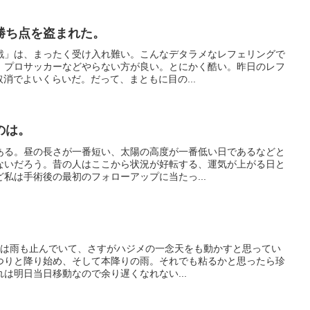
勝ち点を盗まれた。
戦」は、まったく受け入れ難い。こんなデタラメなレフェリングで
、プロサッカーなどやらない方が良い。とにかく酷い。昨日のレフ
取消でよいくらいだ。だって、まともに目の...
のは。
ある。昼の長さが一番短い、太陽の高度が一番低い日であるなどと
ないだろう。昔の人はここから状況が好転する、運気が上がる日と
私は手術後の最初のフォローアップに当たっ...
。
までは雨も止んでいて、さすがハジメの一念天をも動かすと思ってい
つりと降り始め、そして本降りの雨。それでも粘るかと思ったら珍
は明日当日移動なので余り遅くなれない...