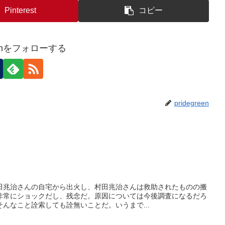
Pinterest
コピー
reenをフォローする
pridegreen
。
田兆治さんの自宅から出火し、村田兆治さんは救助されたものの搬
非常にショックだし、残念だ。原因については今後調査になるだろ
んなこと詮索しても詮無いことだ。いうまで...