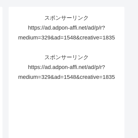
スポンサーリンク
https://ad.adpon-affi.net/ad/p/r?
medium=329&ad=1548&creative=1835
スポンサーリンク
https://ad.adpon-affi.net/ad/p/r?
medium=329&ad=1548&creative=1835