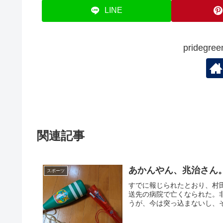
k
LINE
prideg
関連記事
あかんやん、兆治さん
スポーツ
すでに報じられたとおり、村
送先の病院で亡くなられた。
うが、今は突っ込まないし、そ