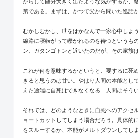
からして随分大きく出たような気がするが、
第である。まずは、かつて父から聞いた逸話
むかしむかし、世をはかなんで一家心中しよ
線路に寝転がって轢かれるのを待つというも
ン、ガタンゴトンと近いたのだが、その家族
これが何を意味するかというと、要するに死
きると思うのは甘い。やはり人間の本能とし
えた途端に自死はできなくなる。人間はそう
それでは、どのようなときに自死へのアクセ
ョートカットしてしまう場合だろう。具体的
をスルーするか、本能がメルトダウンしてし