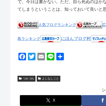
で、今日は書かない。ただ、自ら死ぬのはか
てしまうということは、知っておいて良いと
人気ブログランキング
広
にほんブログ村
島ランキング
F
T
E
Li
共
a
wi
m
n
有
c
tt
ail
e
e
er
つれづれ
よしなしごと
b
シ
o
o
X