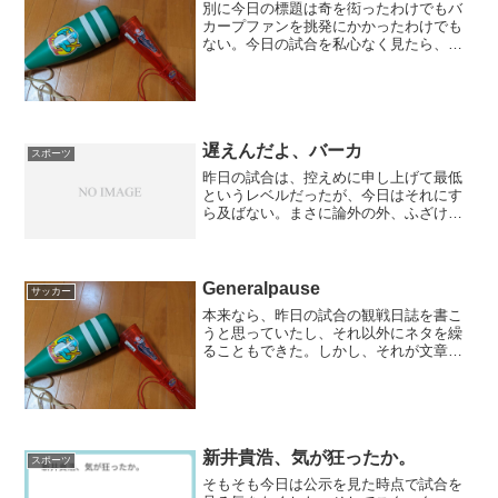
別に今日の標題は奇を衒ったわけでもバ
カープファンを挑発にかかったわけでも
ない。今日の試合を私心なく見たら、そ
うとしかいえないのだ。とにかく野間の
不献身ぶりばかり目立ったとしかいえな
い。 どうやら、今年の野間は何かが変
わったと思っていたのは、...
遅えんだよ、バーカ
スポーツ
昨日の試合は、控えめに申し上げて最低
というレベルだったが、今日はそれにす
ら及ばない。まさに論外の外、ふざけん
なというレベルである。この結果はきっ
とあとあと効いてくるだろう。バカープ
ファンには分からねえだろうが。本当
に、9回表の「反撃」などバ...
Generalpause
サッカー
本来なら、昨日の試合の観戦日誌を書こ
うと思っていたし、それ以外にネタを繰
ることもできた。しかし、それが文章に
ならない。要するに、疲労が極点に達し
たようなのである。本来なら仕事をすっ
ぽかしてやりたいくらいだったのだが、
それができる状況ではなか...
新井貴浩、気が狂ったか。
スポーツ
そもそも今日は公示を見た時点で試合を