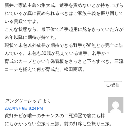
新井ご家族主義の集大成、選手を責めないとか持ち上げら
れているが真に責められるべきはご家族主義を振り回して
いる貴殿ですよ。
こんな状態なら、最下位で若手起用に舵をきっていた方が
来年以降に期待が持てた。
現状で末包以外成長が期待できる野手が皆無とか完全に詰
んでいる。末包も30歳が見えている選手、若手か？
育成のカープとかいう偽看板をさっさと下ろすべき。三流
コーチを揃えて何が育成だ、松田商店。
返信
アングリーレッド
より:
2023年9月6日 8:24 PM
貧打チビが唯一のチャンスの二死満塁で箸にも棒
にもかからない空振り三振。前の打席も空振り三振。