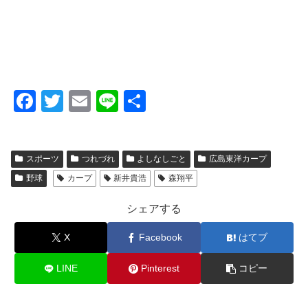
F
T
E
Li
共
a
wi
m
n
有
c
tt
ail
e
スポーツ
つれづれ
よしなしごと
広島東洋カープ
e
er
野球
カープ
新井貴浩
森翔平
b
o
シェアする
o
X
Facebook
はてブ
k
LINE
Pinterest
コピー