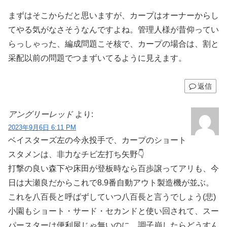
まずはそこからだと思いますが、カープはオーナーからし
てやる気がなさそうなんですよね。管理人様が昔仰ってい
らっしゃった、編成問題こそ核で、カープの場合は、割と
采配以前の問題でつまずいてるように見えます。
返信
アングリーレッド
より:
2023年9月6日 6:11 PM
ベイスターズ左の今永投手で、カープのショート
スタメンは、非力なチビ左打ち矢野👇
打撃の良い森下や床田が登板時なら百歩譲ってアリも、今
日は大瀬良だからこれで8.9番自動アウト製造機が並ぶ。
これを八百長と呼ばずしていつ八百長と言うでしょう(悲)
小園もショート・サード・セカンドと使い回されて、スー
パースターは便利屋じゃ無いのに、調子崩したらどうすん