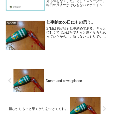
見る気をなくした。そしてスターター。
昨日の反省のかけらもないアホラインナ
ップを見せられたら、もはや怒りもわか
なかった。要するに新井はもはや正常で
はないことが白日のもとに晒されたので
あるから。新井の頭の中を...
仕事納めの日にもの思う。
つれづれ
27日は我が社も仕事納めである。きっと
忙しくてばたばたできっと遅くなると思
っていたから、更新しないつもりでい
た。だから26日のうちに天使さんと悪魔
さんに年内最終のご登場を願った。とこ
ろが、いざ当日になってみたら仕事がそ
うそうにはけて、早く帰...
Dream and power,please.
頼むからもっと早くケリをつけてくれ。