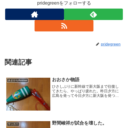
pridegreenをフォローする
pridegreen
関連記事
おおさか物語
あまからAvenue
ひさしぶりに新幹線で新大阪まで往復し
てきたら、やっぱり疲れた。昨日夕方に
広島を発って今日夕方に新大阪を発つと
いう強行軍である。もっとも所用は大阪
ではなく兵庫県南東部なのだが、新大阪
宿泊の新幹線パックを使った方が何かと
便利なのである。神戸のホ...
野間峻祥が試合を壊した。
サッカー