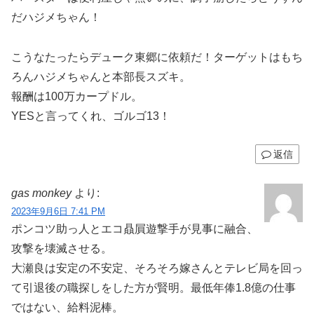
だハジメちゃん！
こうなたったらデューク東郷に依頼だ！ターゲットはもち
ろんハジメちゃんと本部長スズキ。
報酬は100万カープドル。
YESと言ってくれ、ゴルゴ13！
返信
gas monkey
より:
2023年9月6日 7:41 PM
ポンコツ助っ人とエコ贔屓遊撃手が見事に融合、
攻撃を壊滅させる。
大瀬良は安定の不安定、そろそろ嫁さんとテレビ局を回っ
て引退後の職探しをした方が賢明。最低年俸1.8億の仕事
ではない、給料泥棒。