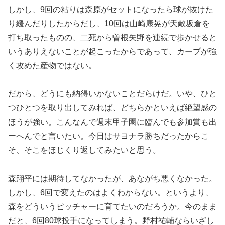
しかし、9回の粘りは森原がセットになったら球が抜けた
り緩んだりしたからだし、10回は山崎康晃が天敵坂倉を
打ち取ったものの、二死から曽根矢野を連続で歩かせると
いうありえないことが起こったからであって、カープが強
く攻めた産物ではない。
だから、どうにも納得いかないことだらけだ。いや、ひと
つひとつを取り出してみれば、どちらかといえば絶望感の
ほうが強い。こんなんで週末甲子園に臨んでも参加賞も出
ーへんでと言いたい。今日はサヨナラ勝ちだったからこ
そ、そこをほじくり返してみたいと思う。
森翔平には期待してなかったが、あながち悪くなかった。
しかし、6回で変えたのはよくわからない。というより、
森をどういうピッチャーに育てたいのだろうか。今のまま
だと、6回80球投手になってしまう。野村祐輔ならいざし