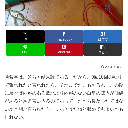
X
Facebook
はてブ
LINE
Pinterest
コピー
2023.09.05
勝負事は、須らく結果論である。だから、9回10回の粘り
で報われたと言われたら、それまでだ。もちろん、この期
に及べば内容のある敗北より内容のない白星のほうが価値
があるとさえ言いうるのであって、だから良かったではな
いかと開き直られたら、まあそうだねと収めてもよいかも
しれない。