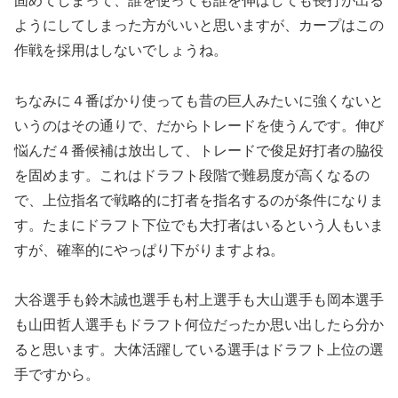
固めてしまって、誰を使っても誰を伸ばしても長打が出る
ようにしてしまった方がいいと思いますが、カープはこの
作戦を採用はしないでしょうね。
ちなみに４番ばかり使っても昔の巨人みたいに強くないと
いうのはその通りで、だからトレードを使うんです。伸び
悩んだ４番候補は放出して、トレードで俊足好打者の脇役
を固めます。これはドラフト段階で難易度が高くなるの
で、上位指名で戦略的に打者を指名するのが条件になりま
す。たまにドラフト下位でも大打者はいるという人もいま
すが、確率的にやっぱり下がりますよね。
大谷選手も鈴木誠也選手も村上選手も大山選手も岡本選手
も山田哲人選手もドラフト何位だったか思い出したら分か
ると思います。大体活躍している選手はドラフト上位の選
手ですから。