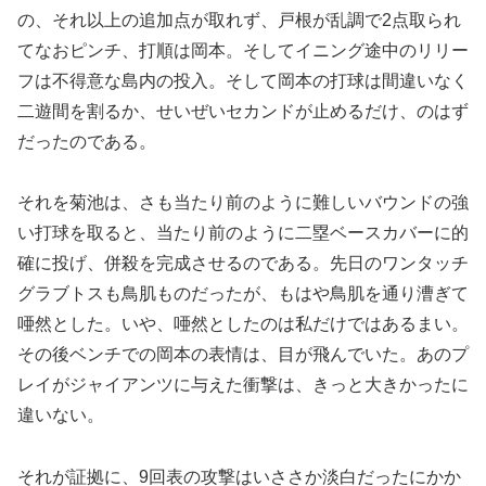
の、それ以上の追加点が取れず、戸根が乱調で2点取られ
てなおピンチ、打順は岡本。そしてイニング途中のリリー
フは不得意な島内の投入。そして岡本の打球は間違いなく
二遊間を割るか、せいぜいセカンドが止めるだけ、のはず
だったのである。
それを菊池は、さも当たり前のように難しいバウンドの強
い打球を取ると、当たり前のように二塁ベースカバーに的
確に投げ、併殺を完成させるのである。先日のワンタッチ
グラブトスも鳥肌ものだったが、もはや鳥肌を通り漕ぎて
唖然とした。いや、唖然としたのは私だけではあるまい。
その後ベンチでの岡本の表情は、目が飛んでいた。あのプ
レイがジャイアンツに与えた衝撃は、きっと大きかったに
違いない。
それが証拠に、9回表の攻撃はいささか淡白だったにかか