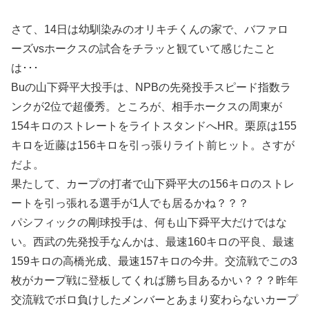
さて、14日は幼馴染みのオリキチくんの家で、バファロ
ーズvsホークスの試合をチラッと観ていて感じたこと
は･･･
Buの山下舜平大投手は、NPBの先発投手スピード指数ラ
ンクが2位で超優秀。ところが、相手ホークスの周東が
154キロのストレートをライトスタンドへHR。栗原は155
キロを近藤は156キロを引っ張りライト前ヒット。さすが
だよ。
果たして、カープの打者で山下舜平大の156キロのストレ
ートを引っ張れる選手が1人でも居るかね？？？
パシフィックの剛球投手は、何も山下舜平大だけではな
い。西武の先発投手なんかは、最速160キロの平良、最速
159キロの高橋光成、最速157キロの今井。交流戦でこの3
枚がカープ戦に登板してくれば勝ち目あるかい？？？昨年
交流戦でボロ負けしたメンバーとあまり変わらないカープ