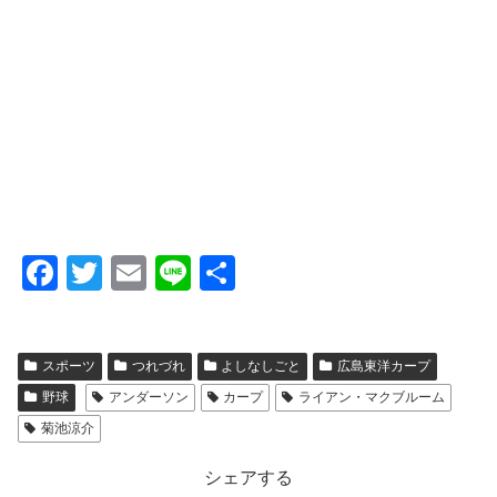
F
T
E
Li
共
a
wi
m
n
有
c
tt
ail
e
スポーツ
つれづれ
よしなしごと
広島東洋カープ
e
er
野球
アンダーソン
カープ
ライアン・マクブルーム
b
菊池涼介
o
o
シェアする