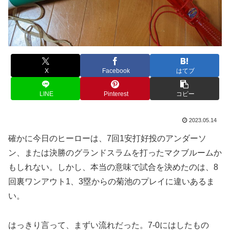
X
Facebook
はてブ
LINE
Pinterest
コピー
2023.05.14
確かに今日のヒーローは、7回1安打好投のアンダーソ
ン、または決勝のグランドスラムを打ったマクブルームか
もしれない。しかし、本当の意味で試合を決めたのは、8
回裏ワンアウト1、3塁からの菊池のプレイに違いあるま
い。
はっきり言って、まずい流れだった。7-0にはしたもの