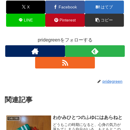
k
X
Facebook
はてブ
LINE
Pinterest
コピー
pridegreenをフォローする
pridegreen
関連記事
わかみひとつのふゆにはあらねと
つれづれ
どうもこの時期になると、心身の気力が
落ちてしまう自分がいる。もともとこの