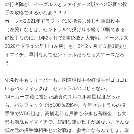
の打者陣が、イーグルスとファイターズ以外の4球団の投
手を攻略できるかなあ？？？
カープが2,021年ドラフトで1位指名し外した隅田投手
（左腕）などは、セントラルで投げりゃ軽く10勝できる
好投手なのに、1年2ヶ月で2勝13敗と大苦戦。イーグルス
2020年ドラ１の早川（左腕）も、2年2ヶ月で５勝19敗と
イマイチ。早川なんてセントラルだったら大エースだろ
う。
先発投手もリリーバーも、剛速球投手や好投手がゴロゴロ
いるパシフィックは、セントラルの比じゃない。
14日カープ戦に投げた讀賣のユルユル赤星程度だった
ら、パシフィックでは100％2軍や。今年セントラルの投
手陣でWBC組は、高橋宏斗も戸郷も今永も高橋奎二も大
勢も湯浅もイマイチで、好調な速い投手が居ない。そんな
低次元の投手陣相手との対戦は、参考にならんでしょ。取