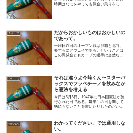
時期はなにをやっても気合い乗りをしな
い傾向にあり、だから大学受験どころか
およそ試験ごとにうまくいかなかった原
因なのかもしれない。思えば34年前も、
勝負の共通一次直前とい...
だからおかしいものはおかしいの
スポーツ
であって。
一昨日昨日のオープン戦は那覇と北谷、
要するにアウェイである。ということは
この両試合ともカープの選手は当然なが
らアウェイ用のユニフォームを着ていた
のである。昨日はDAZNだけとはいえ中継
があり、一昨日は日テレG+での中継があ
ったから、全国のフ...
それは違うよ今﨑くん〜スターバ
つれづれ
ックスでフラペチーノを飲みなが
ら憲法を考える
今日は5月3日、1947年に日本国憲法が施
行された日である。毎年この日を期して
柄にもないことを書いたりしたのだが、
今年も書いてみることとする。もっと
も、今日の話はあるWeb記事にインスパ
イアされたところがあることをあらかじ
わかってください、では通用しな
つれづれ
めお断りしておく。...
い。