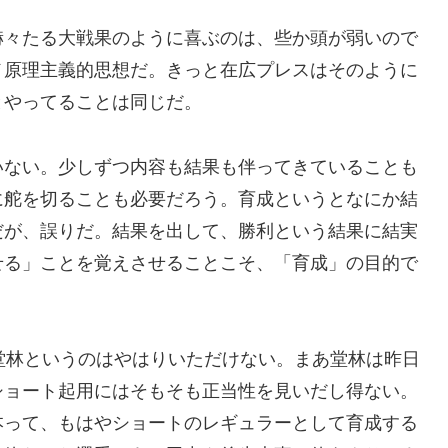
赫々たる大戦果のように喜ぶのは、些か頭が弱いので
メ原理主義的思想だ。きっと在広プレスはそのように
とやってることは同じだ。
いない。少しずつ内容も結果も伴ってきていることも
に舵を切ることも必要だろう。育成というとなにか結
だが、誤りだ。結果を出して、勝利という結果に結実
せる」ことを覚えさせることこそ、「育成」の目的で
堂林というのはやはりいただけない。まあ堂林は昨日
ショート起用にはそもそも正当性を見いだし得ない。
本って、もはやショートのレギュラーとして育成する