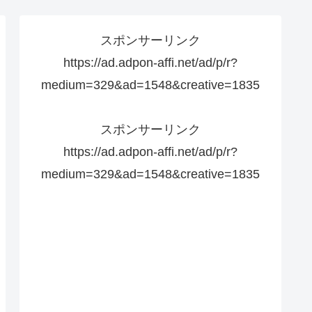
スポンサーリンク
https://ad.adpon-affi.net/ad/p/r?
medium=329&ad=1548&creative=1835
スポンサーリンク
https://ad.adpon-affi.net/ad/p/r?
medium=329&ad=1548&creative=1835