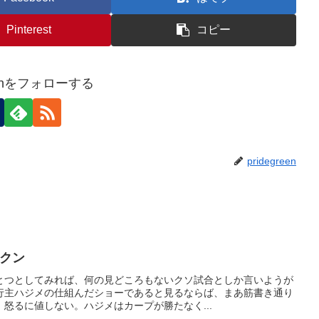
Pinterest
コピー
reenをフォローする
pridegreen
ックン
とつとしてみれば、何の見どころもないクソ試合としか言いようが
行主ハジメの仕組んだショーであると見るならば、まあ筋書き通り
怒るに値しない。ハジメはカープが勝たなく...