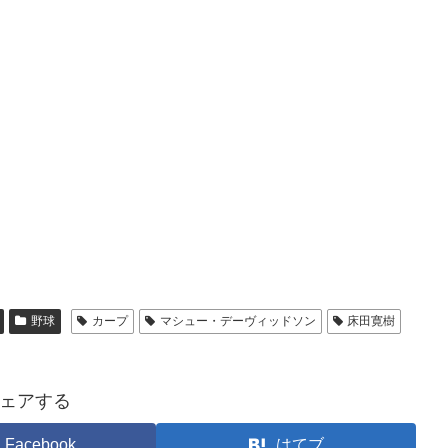
野球
カープ
マシュー・デーヴィッドソン
床田寛樹
ェアする
Facebook
はてブ