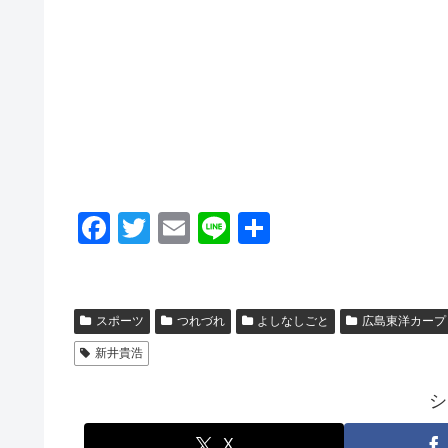
F
T
E
Li
共
a
wi
m
n
有
c
tt
ail
e
e
er
スポーツ
つれづれ
よしなしごと
広島東洋カープ
b
新井貴浩
o
シ
o
X