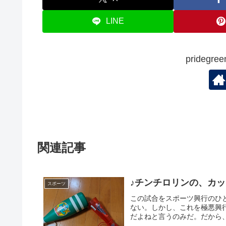
k
LINE
prideg
関連記事
♪チンチロリンの、カ
スポーツ
この試合をスポーツ興行のひ
ない。しかし、これを極悪興
だよねと言うのみだ。だから、