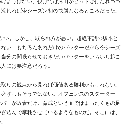
つけようはない。投げては床田がヒットは打たれつつ
ま流れれば今シーズン初の快勝となるところだった。
。
はない。しかし、取られ方が悪い。超絶不調の坂本と
くない。もちろんあれだけのバッターだから今シーズ
、当分の間眠らせておきたいバッターをいちいち起こ
二人には要注意だろう。
星取りの観点から見れば価値ある勝利かもしれない。
、必ずしもそうではない。オフェンスのスターター
ンバーが坂倉だけ。育成という面ではまったくもの足
つぎ込んで摩耗させているようなものだ。そこには、
い。