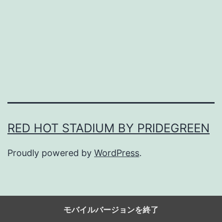
言
葉
は
、
免
罪
符
に
RED HOT STADIUM BY PRIDEGREEN
な
Proudly powered by
WordPress
.
ら
な
い
。
モバイルバージョンを終了