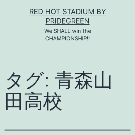
コ
RED HOT STADIUM BY
ン
PRIDEGREEN
テ
We SHALL win the
ン
CHAMPIONSHIP!!
ツ
へ
ス
タグ:
青森山
キ
ッ
田高校
プ