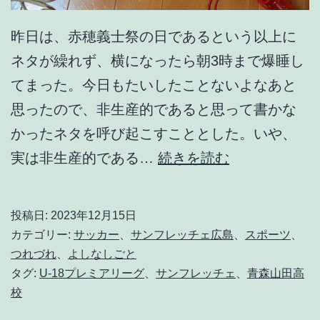
昨日は、赤穂義士祭の日であるという以上に
ネタが繰れず、横になったら朝3時まで爆睡し
てまった。今日もたいしたことないよなあと
思ったので、非生産的であると思って書かな
かったネタを呼び起こすこととした。いや、
一
実は非生産的である…
続きを読む
生
懸
投稿日:
2023年12月15日
命
カテゴリー:
サッカー
、
サンフレッチェ広島
、
スポーツ
、
と
つれづれ
、
よしなしごと
タグ:
U-18プレミアリーグ
、
サンフレッチェ
、
青森山田高
い
校
う