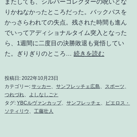
またしても、シルバーコレクターの呪いとな
りかねなかったところだった。バックパスを
かっさらわれての失点。残された時間も進ん
でいってアディショナルタイム突入となった
ら、1週間に二度目の決勝敗退も覚悟してい
歓
た。ぎりぎりのところ…
続きを読む
喜
の
投稿日:
2022年10月23日
向
カテゴリー:
サッカー
、
サンフレッチェ広島
、
スポーツ
、
こ
つれづれ
、
よしなしごと
タグ:
YBCルヴァンカップ
、
サンフレッチェ
、
ピエロス・
う
ソティリウ
、
工藤壮人
に
。