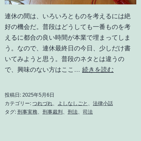
連休の間は、いろいろとものを考えるには絶
好の機会だ。普段はどうしても一番ものを考
えるに都合の良い時間が本業で埋まってしま
う。なので、連休最終日の今日、少しだけ書
いてみようと思う。普段のネタとは違うの
「
で、興味のない方はここ…
続きを読む
違
法
投稿日:
2025年5月6日
性
カテゴリー:
つれづれ
、
よしなしごと
、
法律小話
」
タグ:
刑事実務
、
刑事裁判
、
刑法
、
司法
と
は