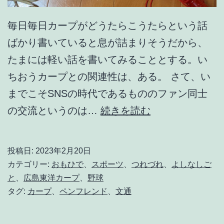
毎日毎日カープがどうたらこうたらという話
ばかり書いていると息が詰まりそうだから、
たまには軽い話を書いてみることとする。い
ちおうカープとの関連性は、ある。 さて、い
までこそSNSの時代であるもののファン同士
あ
の交流というのは…
続きを読む
の
緑
投稿日:
2023年2月20日
の
カテゴリー:
おもひで
、
スポーツ
、
つれづれ
、
よしなしご
ス
と
、
広島東洋カープ
、
野球
タグ:
カープ
、
ペンフレンド
、
文通
コ
ア